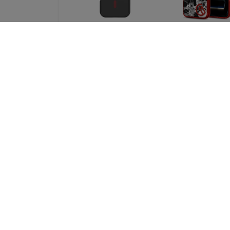
Tactical MagForce
Spigen c11 Ult
Hyperstealth 2.0
Hybrid MagSaf
Cover for iPhone 17
blast - iPhone 17
Pro Black/Red
Max (ACS11412
(57983126612)
41,90 €
16,90 €
31,42 €
12,67 €
Spigen c11 Ultra
Spigen c11 Ult
Hybrid MagSafe,
Hybrid MagSaf
inkverse - iPhone 17
palette - iPhone
Pro Max (ACS11232)
Pro Max (ACS113
42,90 €
42,90 €
32,18 €
32,18 €
Kaikki