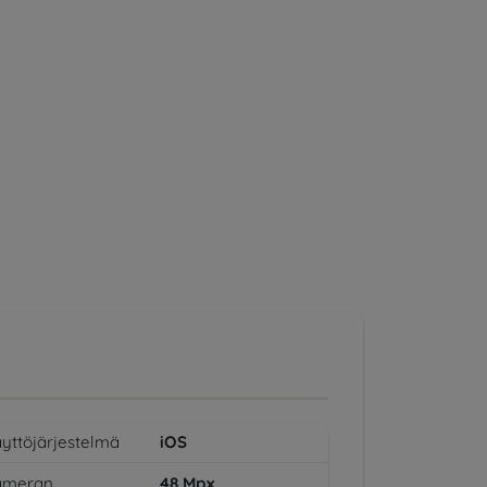
yttöjärjestelmä
iOS
ameran
48
Mpx