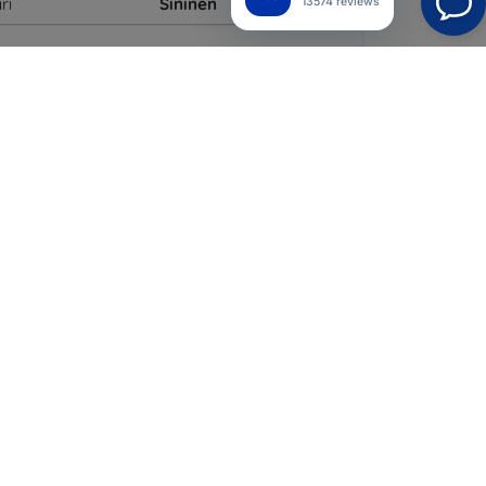
ri
Sininen
13574 reviews