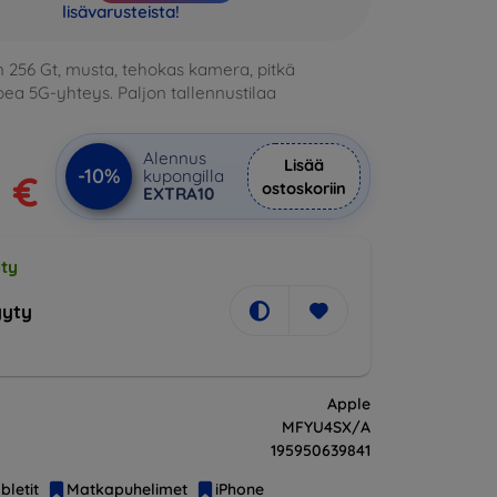
lisävarusteista!
 256 Gt, musta, tehokas kamera, pitkä
ea 5G-yhteys. Paljon tallennustilaa
Alennus
Lisää
-10%
kupongilla
1 €
ostoskoriin
EXTRA10
ty
yty
Apple
MFYU4SX/A
195950639841
bletit
Matkapuhelimet
iPhone