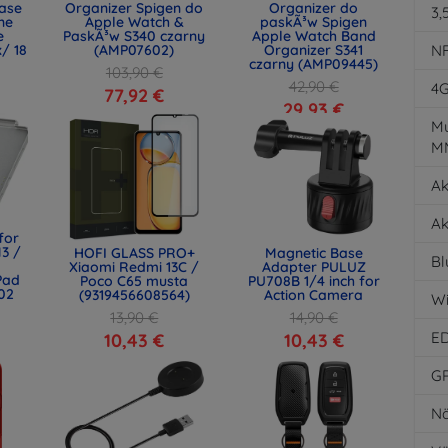
ase
Organizer Spigen do
Organizer do
3,
ne
Apple Watch &
paskÃ³w Spigen
e
PaskÃ³w S340 czarny
Apple Watch Band
/ 18
(AMP07602)
Organizer S341
N
czarny (AMP09445)
103,90 €
42,90 €
4
77,92 €
29,93 €
Mu
M
Ak
Ak
for
M3 /
HOFI GLASS PRO+
Magnetic Base
Bl
Xiaomi Redmi 13C /
Adapter PULUZ
Pad
Poco C65 musta
PU708B 1/4 inch for
202
(9319456608564)
Action Camera
Wi
13,90 €
14,90 €
E
10,43 €
10,43 €
G
Nä