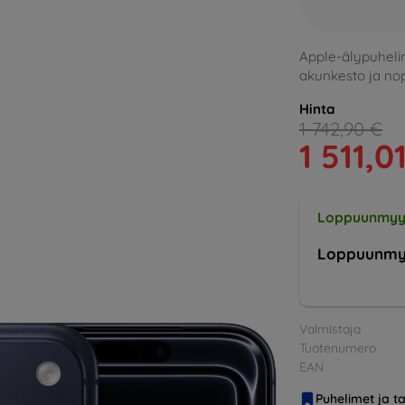
Apple-älypuhelin
akunkesto ja nop
Hinta
1 742,90 €
1 511,0
Loppuunmyy
Loppuunmy
Valmistaja
Tuotenumero
EAN
Puhelimet ja ta