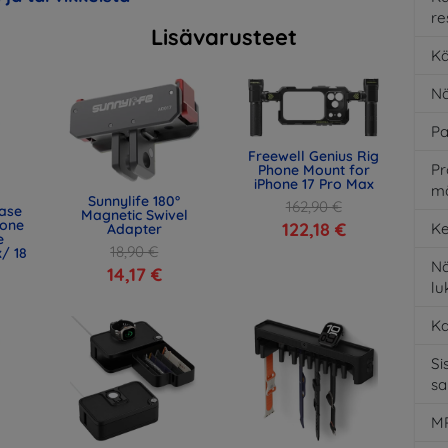
re
Lisävarusteet
Kä
Nä
Pa
Freewell Genius Rig
Pr
Phone Mount for
iPhone 17 Pro Max
m
Sunnylife 180°
162,90 €
ase
Magnetic Swivel
one
122,18 €
Ke
Adapter
e
18,90 €
/ 18
Nä
14,17 €
l
K
Si
s
MP