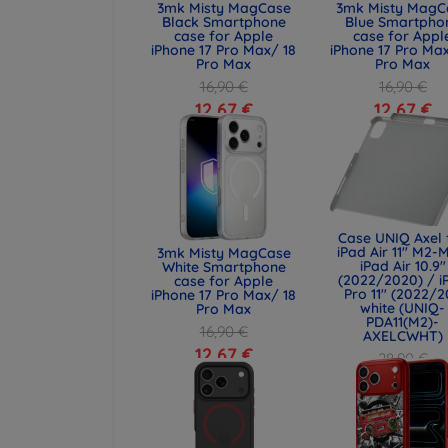
3mk Misty MagCase
3mk Misty MagC
Black Smartphone
Blue Smartpho
case for Apple
case for Appl
iPhone 17 Pro Max/ 18
iPhone 17 Pro Max
Pro Max
Pro Max
16,90 €
16,90 €
12,67 €
12,67 €
Case UNIQ Axel 
iPad Air 11" M2-
3mk Misty MagCase
iPad Air 10.9"
White Smartphone
(2022/2020) / i
case for Apple
Pro 11" (2022/
iPhone 17 Pro Max/ 18
white (UNIQ-
Pro Max
PDA11(M2)-
16,90 €
AXELCWHT)
12,67 €
28,90 €
21,68 €