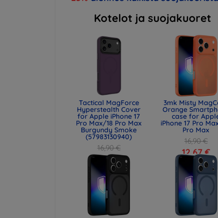
Kotelot ja suojakuoret
Tactical MagForce
3mk Misty MagC
Hyperstealth Cover
Orange Smartph
for Apple iPhone 17
case for Appl
Pro Max/18 Pro Max
iPhone 17 Pro Max
Burgundy Smoke
Pro Max
(57983130940)
16,90 €
16,90 €
12,67 €
12,67 €