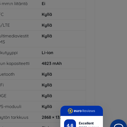
5 mm:n liitäntä
Ei
FC
Kyllä
G/LTE
Kyllä
ltimediaviestit
Kyllä
MS
kutyyppi
Li-ion
un kapasiteetti
4823
mAh
uetooth
Kyllä
Fi
Kyllä
DGE
Kyllä
PS-moduuli
Kyllä
ytön tarkkuus
2868 × 1320
Excellent
4.6