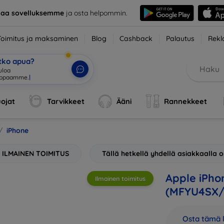
taa sovelluksemme
ja osta helpommin.
Toimitus ja maksaminen
Blog
Cashback
Palautus
Rekl
etko apua?
ojat
Tarvikkeet
Ääni
Rannekkeet
iPhone
ILMAINEN TOIMITUS
Tällä hetkellä yhdellä asiakkaalla
Apple iPho
Ilmainen toimitus
(MFYU4SX/
Osta tämä l