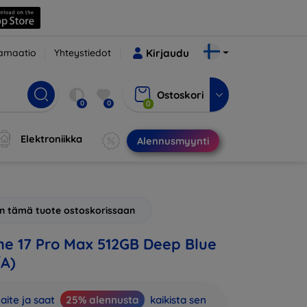
amaatio
Yhteystiedot
Kirjaudu
Ostoskori
0
0
0
Elektroniikka
Alennusmyynti
 on tämä tuote ostoskorissaan
ne 17 Pro Max 512GB Deep Blue
A)
aite ja saat
25% alennusta
kaikista sen