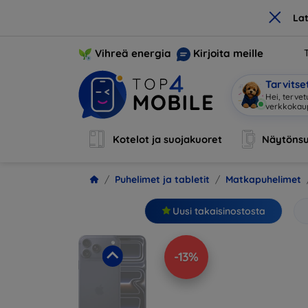
×
La
Vihreä energia
Kirjoita meille
Tarvits
Ol
|
Kotelot ja suojakuoret
Näytönsu
Puhelimet ja tabletit
Matkapuhelimet
Uusi takaisinostosta
-13%