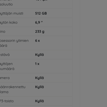
soluutio
yttäjän muisti
512
GB
ytön koko
6,9
"
ino
233
g
osessorin ytimien
6
x
äärä
stävä
Kyllä
yttöjen
1
x
ukumäärä
amera
Kyllä
säänrakennettu
Kyllä
alama
3-toisto
Kyllä