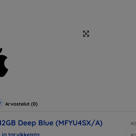
Arvostelut (0)
512GB Deep Blue (MFYU4SX/A)
Kä
 ja tarvikkeista
K