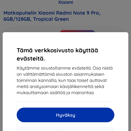
Xiaomi
Matkapuhelin Xiaomi Redmi Note 9 Pro,
6GB/128GB, Tropical Green
Osta tämä laite ja saat
25% alennusta
kaikista sen
lisävarusteista!
Tämä verkkosivusto käyttää
Hinta
evästeitä.
229,90 €
206,91 €
Käytämme sivustollamme evästeitä. Osa niistä
on välttämättömiä sivuston asianmukaisen
toiminnan kannalta, kun taas toiset auttavat
Lisää
meitä analysoimaan kävijäliikennettä sekä
Alennus kupongilla
-10%
EXTRA10
ostoskoriin
mukauttamaan sisältöä ja mainontaa.
Loppuunmyyty
Hyväksy
Loppuunmyyty