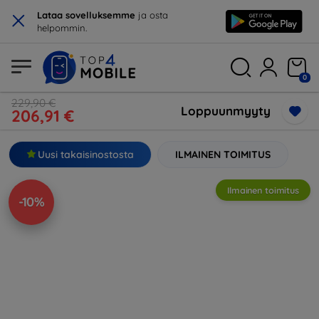
×
Lataa sovelluksemme
ja osta
helpommin.
0
229,90 €
Loppuunmyyty
206,91 €
Uusi takaisinostosta
ILMAINEN TOIMITUS
Ilmainen toimitus
-10%