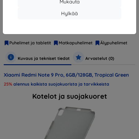
Mukauta
Hylkää
Valmistaja
Xiaomi
Tuotenumero
M2003J6B2G
EAN
6941059643449
Puhelimet ja tabletit
Matkapuhelimet
Älypuhelimet
Kuvaus ja tekniset tiedot
Arvostelut (0)
Xiaomi Redmi Note 9 Pro, 6GB/128GB, Tropical Green
25%
alennus kaikista suojakuorista ja tarvikkeista
Kotelot ja suojakuoret