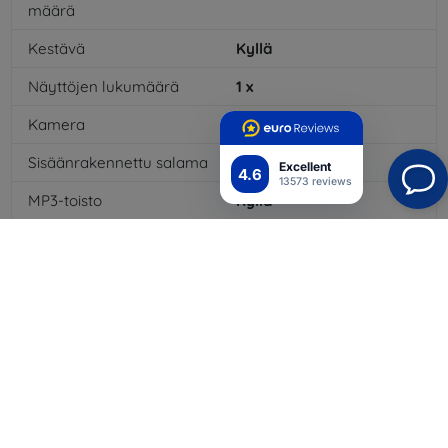
määrä
Kestävä
Kyllä
Näyttöjen lukumäärä
1
x
Kamera
Kyllä
Sisäänrakennettu salama
Kyllä
Excellent
4.6
13573 reviews
MP3-toisto
Kyllä
3,5 mm:n liitäntä
Ei
NFC
Kyllä
4G/LTE
Kyllä
Multimediaviestit MMS
Kyllä
Akkutyyppi
Li-ion
Akun kapasiteetti
3110
mAh