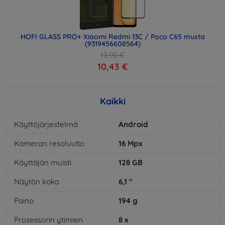
HOFI GLASS PRO+ Xiaomi Redmi 13C / Poco C65 musta
(9319456608564)
13,90 €
10,43 €
Kaikki
Käyttöjärjestelmä
Android
Kameran resoluutio
16
Mpx
Käyttäjän muisti
128
GB
Näytön koko
6,1
"
Paino
194
g
Prosessorin ytimien
8
x