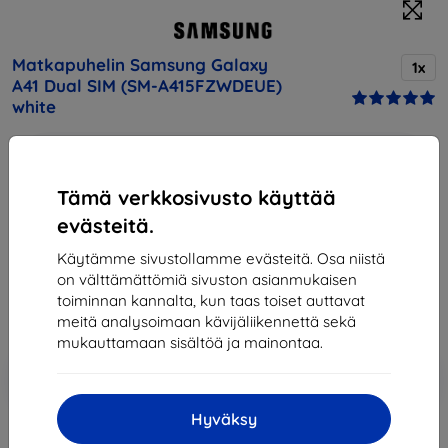
Matkapuhelin Samsung Galaxy
1x
A41 Dual SIM (SM-A415FZWDEUE)
white
Osta tämä laite ja saat
25% alennusta
kaikista sen
lisävarusteista!
Tämä verkkosivusto käyttää
Kuvaus ja tekniset tiedot
evästeitä.
Hinta
Käytämme sivustollamme evästeitä. Osa niistä
205,90 €
on välttämättömiä sivuston asianmukaisen
185,31 €
toiminnan kannalta, kun taas toiset auttavat
meitä analysoimaan kävijäliikennettä sekä
mukauttamaan sisältöä ja mainontaa.
Lisää
Alennus kupongilla
-10%
EXTRA10
ostoskoriin
Hyväksy