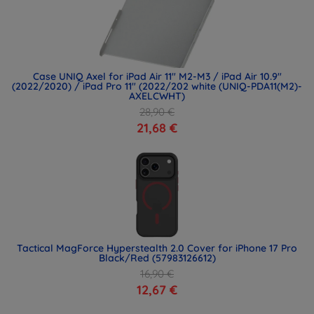
Case UNIQ Axel for iPad Air 11" M2-M3 / iPad Air 10.9"
(2022/2020) / iPad Pro 11" (2022/202 white (UNIQ-PDA11(M2)-
AXELCWHT)
28,90 €
21,68 €
Tactical MagForce Hyperstealth 2.0 Cover for iPhone 17 Pro
Black/Red (57983126612)
16,90 €
12,67 €