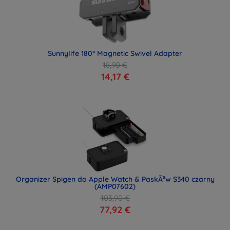
Sunnylife 180° Magnetic Swivel Adapter
18,90 €
14,17 €
Organizer Spigen do Apple Watch & PaskÃ³w S340 czarny
(AMP07602)
103,90 €
77,92 €