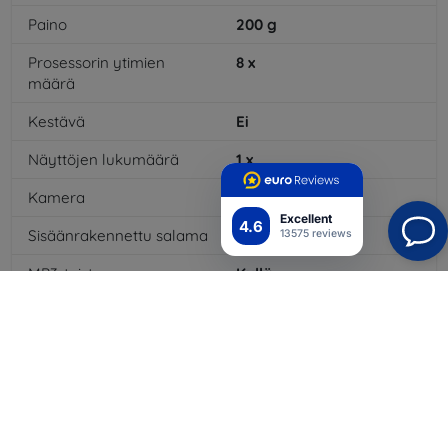
Paino
200
g
Prosessorin ytimien
8
x
määrä
Kestävä
Ei
Näyttöjen lukumäärä
1
x
Kamera
Kyllä
Excellent
4.6
Sisäänrakennettu salama
Kyllä
13575 reviews
MP3-toisto
Kyllä
3,5 mm:n liitäntä
Kyllä
NFC
Kyllä
4G/LTE
Kyllä
Multimediaviestit MMS
Kyllä