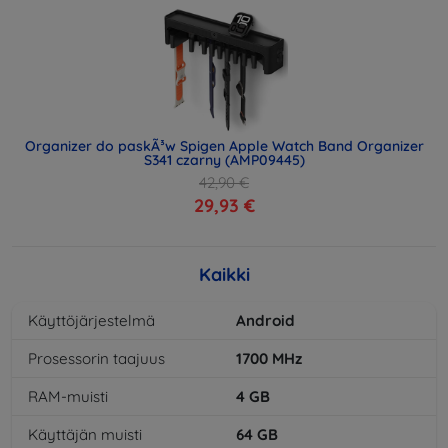
Organizer do paskÃ³w Spigen Apple Watch Band Organizer
S341 czarny (AMP09445)
42,90 €
29,93 €
Kaikki
Käyttöjärjestelmä
Android
Prosessorin taajuus
1700
MHz
RAM-muisti
4
GB
Käyttäjän muisti
64
GB