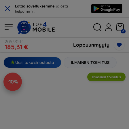
×
Lataa sovelluksemme
ja osta
helpommin.
0
205,90 €
Loppuunmyyty
185,31 €
Uusi takaisinostosta
ILMAINEN TOIMITUS
Ilmainen toimitus
-10%