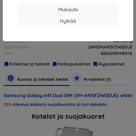
Loppuunmyyty
Mukauta
Loppuunmyyty
Hylkää
Valmistaja
Samsung
Tuotenumero
SAMSMA415FZWDEUE
EAN
8806090418976
Puhelimet ja tabletit
Matkapuhelimet
Älypuhelimet
Kuvaus ja tekniset tiedot
Arvostelut (1)
Samsung Galaxy A41 Dual SIM (SM-A415FZWDEUE) white
25%
alennus kaikista suojakuorista ja tarvikkeista
Kotelot ja suojakuoret