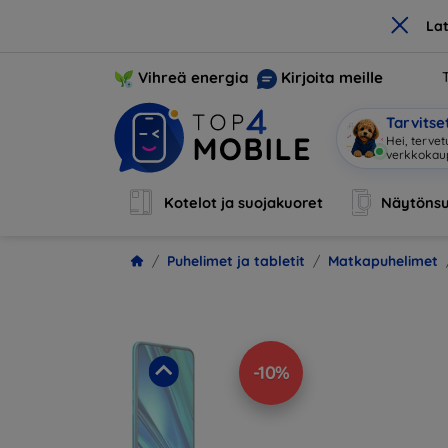
×
La
Vihreä energia
Kirjoita meille
Tarvits
Ole
|
Kotelot ja suojakuoret
Näytönsu
Puhelimet ja tabletit
Matkapuhelimet
-10%