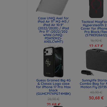
Case UNIQ Axel for
iPad Air 11" M2-M3 /
Tactical MagFo
iPad Air 10.9"
Hyperstealth 2
(2022/2020) / iPad
Cover for iPhone
Pro 11" (2022/202
Pro Black/Re
white (UNIQ-
(57983126612
PDA11(M2)-
16,90 €
AXELCWHT)
12,67 €
28,90 €
21,68 €
Guess Grained Big 4G
Sunnylife Stor
& Classic Logo case
Combo Bag for 
for iPhone 17 Pro Max
Motion Fly (0735
black
40,90 €
(GUHCP17XPGT4MBK)
30,68 €
28,90 €
21,68 €