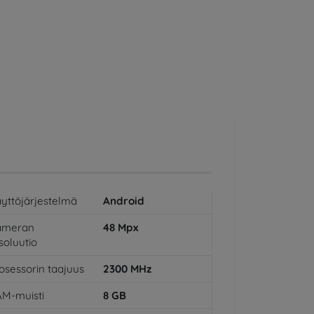
yttöjärjestelmä
Android
ameran
48
Mpx
soluutio
osessorin taajuus
2300
MHz
M-muisti
8
GB