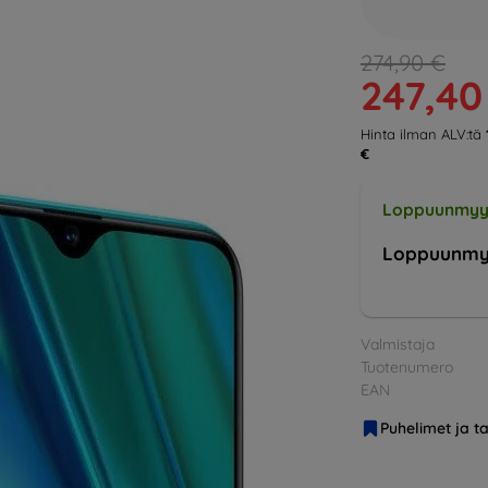
274,90 €
247,40
Hinta ilman ALV:tä
€
Loppuunmyy
Loppuunmy
Valmistaja
Tuotenumero
EAN
Puhelimet ja ta