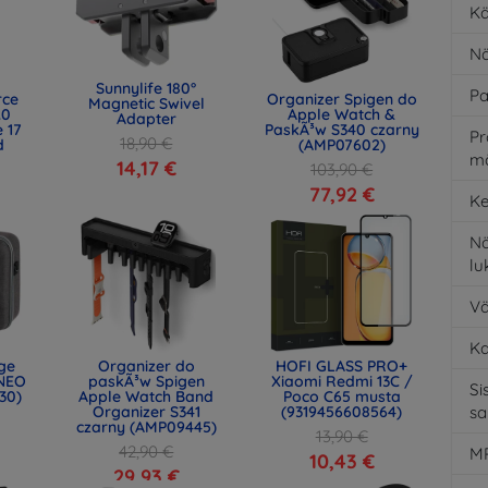
Kä
Nä
Sunnylife 180°
Pa
rce
Organizer Spigen do
Magnetic Swivel
.0
Apple Watch &
Adapter
 17
PaskÃ³w S340 czarny
Pr
18,90 €
d
(AMP07602)
m
)
14,17 €
103,90 €
77,92 €
Ke
Nä
l
Vä
K
age
Organizer do
HOFI GLASS PRO+
NEO
paskÃ³w Spigen
Xiaomi Redmi 13C /
Si
30)
Apple Watch Band
Poco C65 musta
Organizer S341
(9319456608564)
s
czarny (AMP09445)
13,90 €
42,90 €
MP
10,43 €
29,93 €