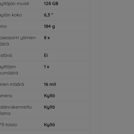
yttäjän muisti
128
GB
ytön koko
6,3
"
ino
184
g
osessorin ytimien
8
x
äärä
stävä
Ei
yttöjen
1
x
ukumäärä
rien määrä
16
mil
amera
Kyllä
säänrakennettu
Kyllä
alama
3-toisto
Kyllä