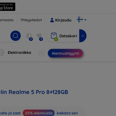
amaatio
Yhteystiedot
Kirjaudu
Ostoskori
0
0
0
Elektroniikka
Alennusmyynti
in Realme 5 Pro 8+128GB
aite ja saat
25% alennusta
kaikista sen