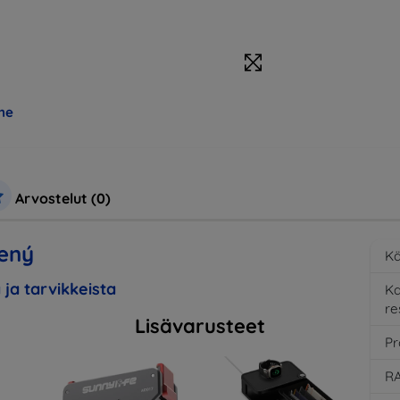
me
Arvostelut (0)
lený
Kä
 ja tarvikkeista
K
re
Lisävarusteet
Pr
RA