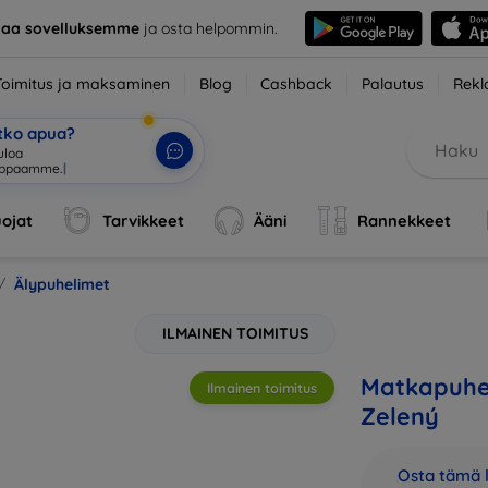
taa sovelluksemme
ja osta helpommin.
Toimitus ja maksaminen
Blog
Cashback
Palautus
Rekl
etko apua?
ojat
Tarvikkeet
Ääni
Rannekkeet
Älypuhelimet
ILMAINEN TOIMITUS
Matkapuhel
Ilmainen toimitus
Zelený
Osta tämä l