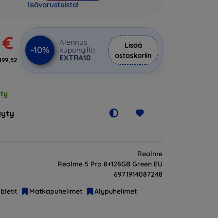
lisävarusteista!
 €
Alennus
Lisää
-10%
kupongilla
ostoskoriin
EXTRA10
199,52
ty
yty
Realme
Realme 5 Pro 8+128GB Green EU
6971914087248
bletit
Matkapuhelimet
Älypuhelimet