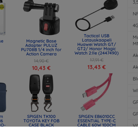
3,
N
4
Tactical USB
Mu
Latauskaapeli
se
Magnetic Base
M
Huawei Watch GT/
Adapter PULUZ
GT2/ Honor Magic
PU708B 1/4 inch for
Watch 2:lle (2447490)
Action Camera
Ak
17,91 €
14,90 €
13,43 €
Ak
10,43 €
Bl
Wi
G
G
lm
SPIGEN TK100
SPIGEN EB6010CC
16
TOYOTA KEY FOB
ESSENTIAL TYPE-C
IQ-
CASE BLACK
CABLE 60W 100CM
Vä
) -
(ACS11366)
PINK (ACA10414)
34,91 €
14,90 €
So