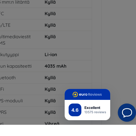
5 mm:n liitäntä
Kyllä
FC
Kyllä
G/LTE
Kyllä
ltimediaviestit
Kyllä
MS
kutyyppi
Li-ion
un kapasiteetti
4035
mAh
uetooth
Kyllä
Fi
Kyllä
PS-moduuli
Kyllä
Excellent
4.6
PRS
Kyllä
13575 reviews
ri
Vihreä
rmenjälkilukija
Kyllä