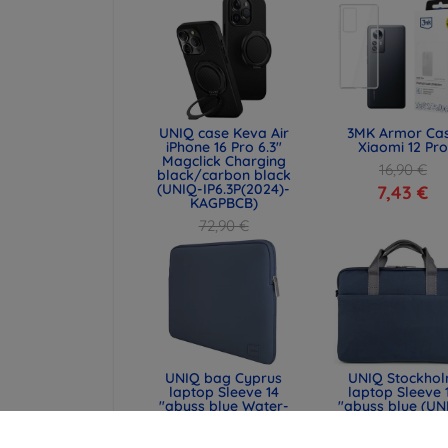
UNIQ case Keva Air
3MK Armor Ca
iPhone 16 Pro 6.3"
Xiaomi 12 Pro
Magclick Charging
16,90 €
black/carbon black
(UNIQ-IP6.3P(2024)-
7,43 €
KAGPBCB)
72,90 €
54,67 €
UNIQ bag Cyprus
UNIQ Stockho
laptop Sleeve 14
laptop Sleeve 
"abyss blue Water-
"abyss blue (UN
resistant Neoprene
STOCKHOLM (16
(UNIQ-CYPRUS (14) -
ABSBLUE)
ABSBLUE)