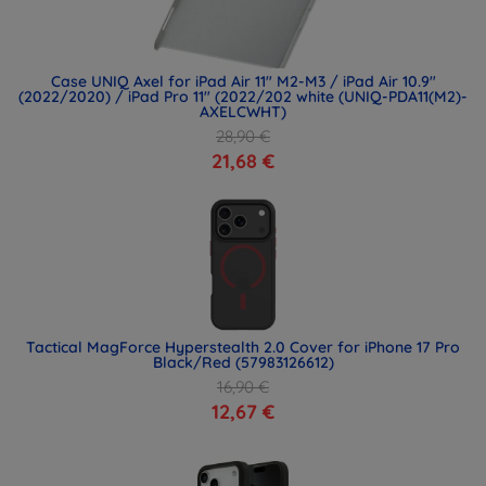
Case UNIQ Axel for iPad Air 11" M2-M3 / iPad Air 10.9"
(2022/2020) / iPad Pro 11" (2022/202 white (UNIQ-PDA11(M2)-
AXELCWHT)
28,90 €
21,68 €
Tactical MagForce Hyperstealth 2.0 Cover for iPhone 17 Pro
Black/Red (57983126612)
16,90 €
12,67 €