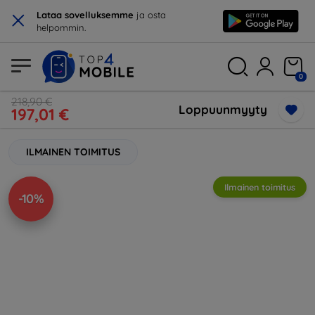
×
Lataa sovelluksemme
ja osta
helpommin.
0
218,90 €
Loppuunmyyty
197,01 €
ILMAINEN TOIMITUS
Ilmainen toimitus
-10%