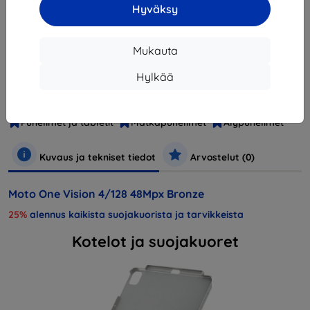
Hyväksy
Loppuunmyyty
Mukauta
Valmistaja
Motorola
Hylkää
Tuotenumero
Moto One Vision Bronze Gradien
EAN
723755134270
Puhelimet ja tabletit
Matkapuhelimet
Älypuhelimet
Kuvaus ja tekniset tiedot
Arvostelut (0)
Moto One Vision 4/128 48Mpx Bronze
25%
alennus kaikista suojakuorista ja tarvikkeista
Kotelot ja suojakuoret