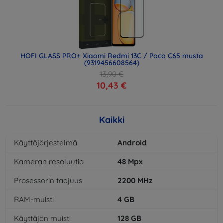
HOFI GLASS PRO+ Xiaomi Redmi 13C / Poco C65 musta
(9319456608564)
13,90 €
10,43 €
Kaikki
Käyttöjärjestelmä
Android
Kameran resoluutio
48
Mpx
Prosessorin taajuus
2200
MHz
RAM-muisti
4
GB
Käyttäjän muisti
128
GB