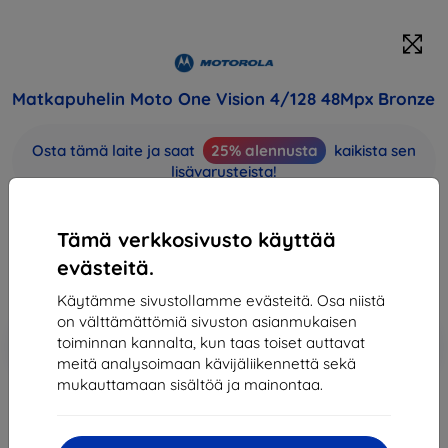
Matkapuhelin Moto One Vision 4/128 48Mpx Bronze
Osta tämä laite ja saat
25% alennusta
kaikista sen
lisävarusteista!
218,90 €
Tämä verkkosivusto käyttää
197,01 €
evästeitä.
Hinta ilman ALV:tä
158,88 €
Käytämme sivustollamme evästeitä. Osa niistä
on välttämättömiä sivuston asianmukaisen
Lisää
Alennus kupongilla
-10%
toiminnan kannalta, kun taas toiset auttavat
EXTRA10
ostoskoriin
meitä analysoimaan kävijäliikennettä sekä
mukauttamaan sisältöä ja mainontaa.
Loppuunmyyty