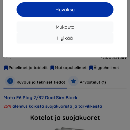
Hyväksy
Loppuunmyyty
Loppuunmyyty
Mukauta
Hylkää
Valmistaja
Motorola
Tuotenumero
Moto E6 Play DS Steel Black
EAN
723755139589
Puhelimet ja tabletit
Matkapuhelimet
Älypuhelimet
Kuvaus ja tekniset tiedot
Arvostelut (1)
Moto E6 Play 2/32 Dual Sim Black
25%
alennus kaikista suojakuorista ja tarvikkeista
Kotelot ja suojakuoret