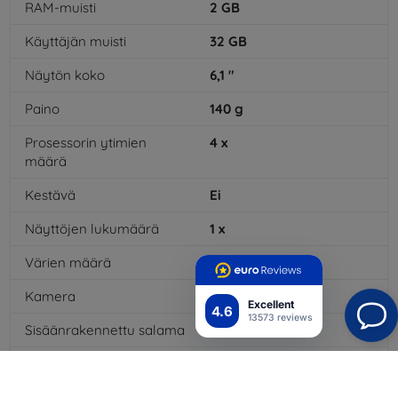
RAM-muisti
2
GB
Käyttäjän muisti
32
GB
Näytön koko
6,1
"
Paino
140
g
Prosessorin ytimien
4
x
määrä
Kestävä
Ei
Näyttöjen lukumäärä
1
x
Värien määrä
16
mil
Kamera
Kyllä
Excellent
4.6
13573 reviews
Sisäänrakennettu salama
Kyllä
MP3-toisto
Kyllä
3,5 mm:n liitäntä
Kyllä