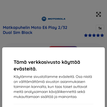
Matkapuhelin Moto E6 Play 2/32
1x
Dual Sim Black
Osta tämä laite ja saat
25% alennusta
kaikista sen
lisävarusteista!
Tämä verkkosivusto käyttää
92,90 €
evästeitä.
83,61 €
Käytämme sivustollamme evästeitä. Osa niistä
on välttämättömiä sivuston asianmukaisen
Hinta ilman ALV:tä
67,43 €
toiminnan kannalta, kun taas toiset auttavat
meitä analysoimaan kävijäliikennettä sekä
Lisää
Alennus kupongilla
-10%
mukauttamaan sisältöä ja mainontaa.
EXTRA10
ostoskoriin