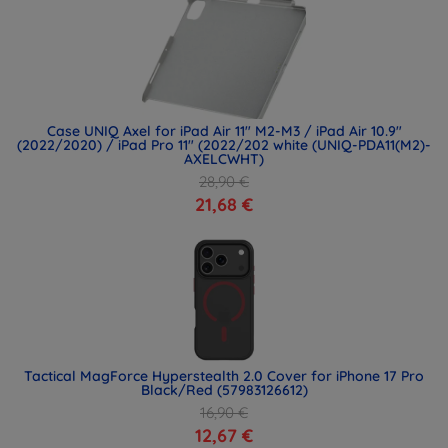
Case UNIQ Axel for iPad Air 11" M2-M3 / iPad Air 10.9"
(2022/2020) / iPad Pro 11" (2022/202 white (UNIQ-PDA11(M2)-
AXELCWHT)
28,90 €
21,68 €
Tactical MagForce Hyperstealth 2.0 Cover for iPhone 17 Pro
Black/Red (57983126612)
16,90 €
12,67 €