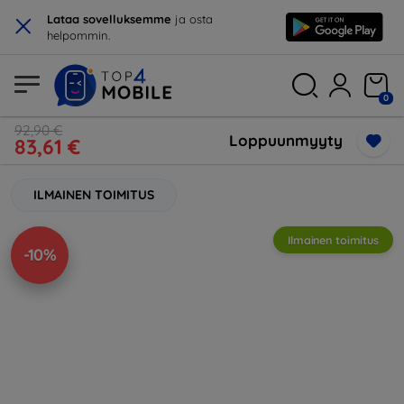
×
Lataa sovelluksemme
ja osta
helpommin.
0
92,90 €
Loppuunmyyty
83,61 €
ILMAINEN TOIMITUS
Ilmainen toimitus
-10%