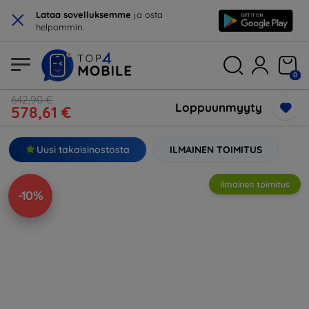
×
Lataa sovelluksemme
ja osta
helpommin.
0
642,90 €
Loppuunmyyty
578,61 €
Uusi takaisinostosta
ILMAINEN TOIMITUS
Ilmainen toimitus
-10%