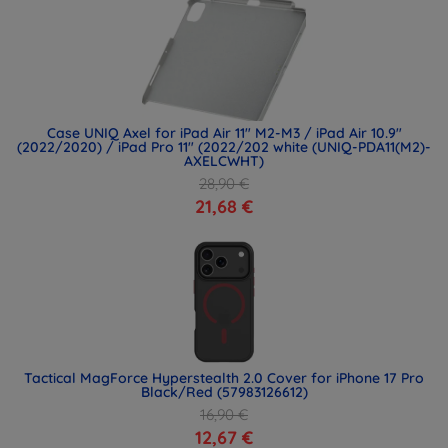
Case UNIQ Axel for iPad Air 11" M2-M3 / iPad Air 10.9"
(2022/2020) / iPad Pro 11" (2022/202 white (UNIQ-PDA11(M2)-
AXELCWHT)
28,90 €
21,68 €
Tactical MagForce Hyperstealth 2.0 Cover for iPhone 17 Pro
Black/Red (57983126612)
16,90 €
12,67 €