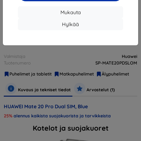
Loppuunmyyty
Mukauta
Loppuunmyyty
Hylkää
Muut tämän tuotteen vaihtoehdot
Valmistaja
Huawei
Tuotenumero
SP-MATE20PDSLOM
Puhelimet ja tabletit
Matkapuhelimet
Älypuhelimet
Kuvaus ja tekniset tiedot
Arvostelut (1)
HUAWEI Mate 20 Pro Dual SIM, Blue
25%
alennus kaikista suojakuorista ja tarvikkeista
Kotelot ja suojakuoret