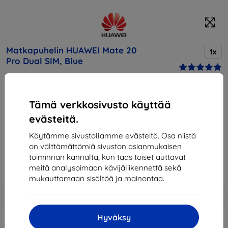
Matkapuhelin HUAWEI Mate 20
1x
Pro Dual SIM, Blue
Osta tämä laite ja saat
25% alennusta
kaikista sen
Tämä verkkosivusto käyttää
lisävarusteista!
evästeitä.
Hinta
Käytämme sivustollamme evästeitä. Osa niistä
642,90 €
on välttämättömiä sivuston asianmukaisen
578,61 €
toiminnan kannalta, kun taas toiset auttavat
meitä analysoimaan kävijäliikennettä sekä
mukauttamaan sisältöä ja mainontaa.
Lisää
Alennus kupongilla
-10%
EXTRA10
ostoskoriin
Hyväksy