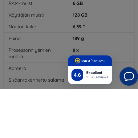
RAM-muisti
6
GB
Käyttäjän muisti
128
GB
Näytön koko
6,39
"
Paino
189
g
Prosessorin ytimien
8
x
määrä
Kamera
Kyllä
Excellent
4.6
13575 reviews
Sisäänrakennettu salama
Kyllä
3,5 mm:n liitäntä
Kyllä
NFC
Ei
4G/LTE
Kyllä
Akkutyyppi
Li-ion