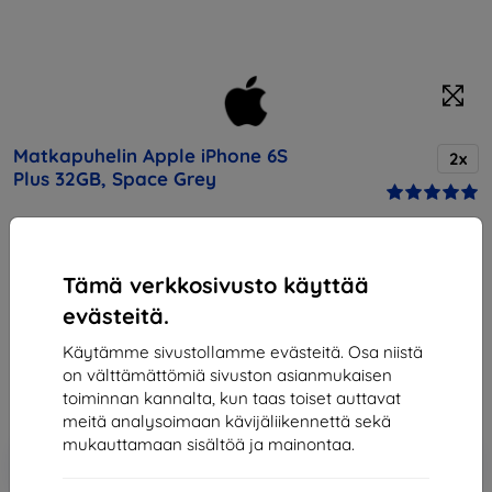
Matkapuhelin Apple iPhone 6S
2x
Plus 32GB, Space Grey
Osta tämä laite ja saat
25% alennusta
kaikista sen
lisävarusteista!
Tämä verkkosivusto käyttää
evästeitä.
Hinta
381,90 €
Käytämme sivustollamme evästeitä. Osa niistä
343,71 €
on välttämättömiä sivuston asianmukaisen
toiminnan kannalta, kun taas toiset auttavat
meitä analysoimaan kävijäliikennettä sekä
mukauttamaan sisältöä ja mainontaa.
Lisää
Alennus kupongilla
-10%
EXTRA10
ostoskoriin