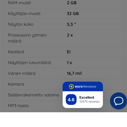
RAM-muisti
2
GB
Käyttäjän muisti
32
GB
Näytön koko
5,5
"
Prosessorin ytimien
2
x
määrä
Kestävä
Ei
Näyttöjen lukumäärä
1
x
Värien määrä
16,7
mil
Kamera
Kyllä
Sisäänrakennettu salama
Kyllä
Excellent
4.6
13575 reviews
MP3-toisto
Kyllä
3,5 mm:n liitäntä
Kyllä