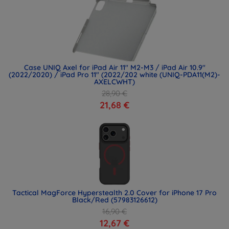
Case UNIQ Axel for iPad Air 11" M2-M3 / iPad Air 10.9"
(2022/2020) / iPad Pro 11" (2022/202 white (UNIQ-PDA11(M2)-
AXELCWHT)
28,90 €
21,68 €
Tactical MagForce Hyperstealth 2.0 Cover for iPhone 17 Pro
Black/Red (57983126612)
16,90 €
12,67 €