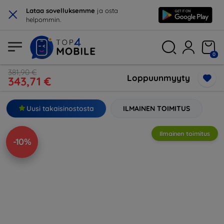
×
Lataa sovelluksemme
ja osta
helpommin.
0
381,90 €
Loppuunmyyty
343,71 €
Uusi takaisinostosta
ILMAINEN TOIMITUS
Ilmainen toimitus
-10%