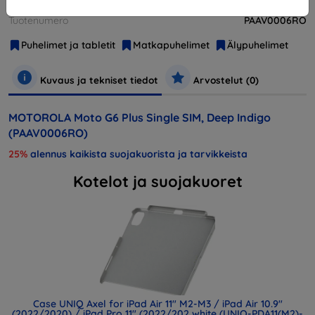
Valmistaja
Lenovo
Tuotenumero
PAAV0006RO
Puhelimet ja tabletit
Matkapuhelimet
Älypuhelimet
Kuvaus ja tekniset tiedot
Arvostelut (0)
MOTOROLA Moto G6 Plus Single SIM, Deep Indigo
(PAAV0006RO)
25%
alennus kaikista suojakuorista ja tarvikkeista
Kotelot ja suojakuoret
Case UNIQ Axel for iPad Air 11" M2-M3 / iPad Air 10.9"
(2022/2020) / iPad Pro 11" (2022/202 white (UNIQ-PDA11(M2)-