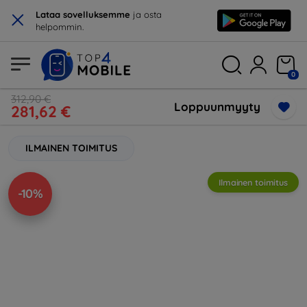
×
Lataa sovelluksemme
ja osta
helpommin.
0
312,90 €
Loppuunmyyty
281,62 €
ILMAINEN TOIMITUS
Ilmainen toimitus
-10%