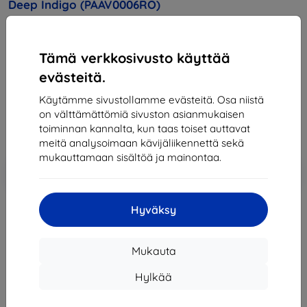
Deep Indigo (PAAV0006RO)
Osta tämä laite ja saat
25% alennusta
kaikista sen
lisävarusteista!
Tämä verkkosivusto käyttää
evästeitä.
312,90 €
281,62 €
Käytämme sivustollamme evästeitä. Osa niistä
on välttämättömiä sivuston asianmukaisen
toiminnan kannalta, kun taas toiset auttavat
Hinta ilman ALV:tä
227,11 €
meitä analysoimaan kävijäliikennettä sekä
mukauttamaan sisältöä ja mainontaa.
Lisää
Alennus kupongilla
-10%
EXTRA10
ostoskoriin
Hyväksy
Loppuunmyyty
Mukauta
Loppuunmyyty
Hylkää