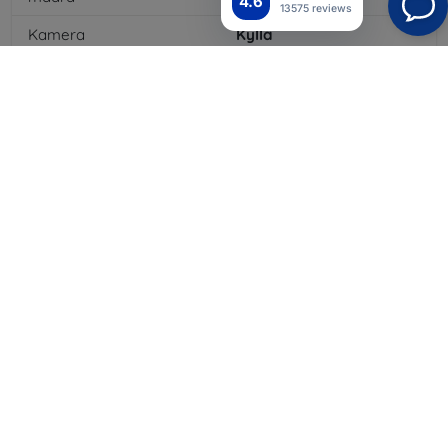
4.6
13575 reviews
Kamera
Kyllä
Sisäänrakennettu salama
Kyllä
MP3-toisto
Kyllä
3,5 mm:n liitäntä
Kyllä
NFC
Kyllä
4G/LTE
Kyllä
Akun kapasiteetti
3200
mAh
Bluetooth
Kyllä
WiFi
Kyllä
Väri
Sininen