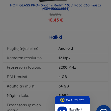
HOFI GLASS PRO+ Xiaomi Redmi 13C / Poco C65 musta
(9319456608564)
13,90 €
10,43 €
Kaikki
Käyttöjärjestelmä
Android
Kameran resoluutio
12
Mpx
Prosessorin taajuus
2200
MHz
RAM-muisti
4
GB
Käyttäjän muisti
64
GB
Näytön koko
5,93
"
Prosessorin ytimien
8
x
Excellent
määrä