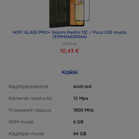
HOFI GLASS PRO+ Xiaomi Redmi 13C / Poco C65 musta
(9319456608564)
13,90 €
10,43 €
Kaikki
Käyttöjärjestelmä
Android
Kameran resoluutio
12
Mpx
Prosessorin taajuus
1800
MHz
RAM-muisti
6
GB
Käyttäjän muisti
64
GB