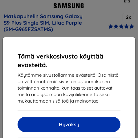
Matkapuhelin Samsung Galaxy
2x
S9 Plus Single SIM, Lilac Purple
(SM-G965FZSATMS)
Osta tämä laite ja saat
25% alennusta
kaikista sen
lisävarusteista!
Tämä verkkosivusto käyttää
evästeitä.
Hinta
857,90 €
Käytämme sivustollamme evästeitä. Osa niistä
772,11 €
on välttämättömiä sivuston asianmukaisen
toiminnan kannalta, kun taas toiset auttavat
meitä analysoimaan kävijäliikennettä sekä
Lisää
Alennus kupongilla
mukauttamaan sisältöä ja mainontaa.
-10%
EXTRA10
ostoskoriin
Hyväksy
Loppuunmyyty