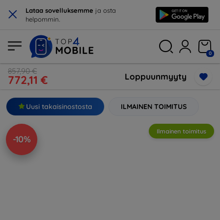
×
Lataa sovelluksemme
ja osta
helpommin.
0
857,90 €
Loppuunmyyty
772,11 €
Uusi takaisinostosta
ILMAINEN TOIMITUS
Ilmainen toimitus
-10%