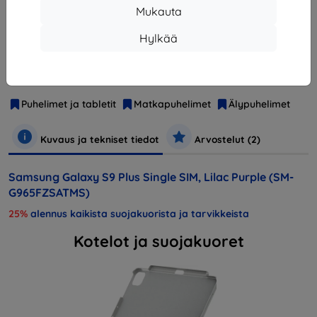
Loppuunmyyty
Mukauta
Hylkää
Valmistaja
Samsung
Tuotenumero
SM-G965FZSATMS
Puhelimet ja tabletit
Matkapuhelimet
Älypuhelimet
Kuvaus ja tekniset tiedot
Arvostelut (2)
Samsung Galaxy S9 Plus Single SIM, Lilac Purple (SM-
G965FZSATMS)
25%
alennus kaikista suojakuorista ja tarvikkeista
Kotelot ja suojakuoret