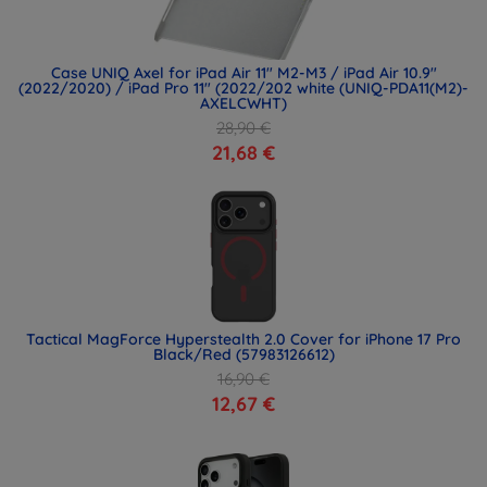
Case UNIQ Axel for iPad Air 11" M2-M3 / iPad Air 10.9"
(2022/2020) / iPad Pro 11" (2022/202 white (UNIQ-PDA11(M2)-
AXELCWHT)
28,90 €
21,68 €
Tactical MagForce Hyperstealth 2.0 Cover for iPhone 17 Pro
Black/Red (57983126612)
16,90 €
12,67 €