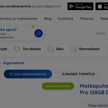
taa sovelluksemme
ja osta helpommin.
Toimitus ja maksaminen
Blog
Cashback
Palautus
Rekl
etko apua?
ojat
Tarvikkeet
Ääni
Rannekkeet
Älypuhelimet
Uusi takaisinostosta
ILMAINEN TOIMITUS
Matkapuhe
Ilmainen toimitus
Pro 128GB 
Osta tämä l