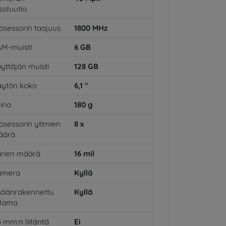
soluutio
osessorin taajuus
1800
MHz
M-muisti
6
GB
yttäjän muisti
128
GB
ytön koko
6,1
"
ino
180
g
osessorin ytimien
8
x
äärä
rien määrä
16
mil
amera
Kyllä
säänrakennettu
Kyllä
alama
5 mm:n liitäntä
Ei