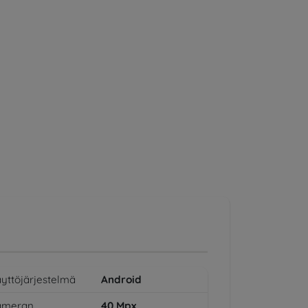
yttöjärjestelmä
Android
ameran
40
Mpx