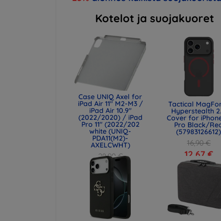
Kotelot ja suojakuoret
Case UNIQ Axel for
iPad Air 11" M2-M3 /
Tactical MagFo
iPad Air 10.9"
Hyperstealth 2
(2022/2020) / iPad
Cover for iPhone
Pro 11" (2022/202
Pro Black/Re
white (UNIQ-
(57983126612
PDA11(M2)-
16,90 €
AXELCWHT)
12,67 €
28,90 €
21,68 €