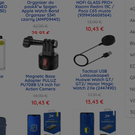
age
Organizer do
HOFI GLASS PRO+
NEO
paskÃ³w Spigen
Xiaomi Redmi 13C /
4
30)
Apple Watch Band
Poco C65 musta
Organizer S341
(9319456608564)
czarny (AMP09445)
Ak
13,90 €
42,90 €
10,43 €
Ak
29,93 €
Bl
Wi
E
Tactical USB
Latauskaapeli
se
Magnetic Base
G
Huawei Watch GT/
Adapter PULUZ
GT2/ Honor Magic
PU708B 1/4 inch for
Watch 2:lle (2447490)
Action Camera
Nä
17,91 €
14,90 €
Vä
13,43 €
10,43 €
3