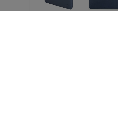
UNIQ bag Cyprus
UNIQ Stockho
laptop Sleeve 14
laptop Sleeve 
"abyss blue Water-
"abyss blue (UN
resistant Neoprene
STOCKHOLM (16
(UNIQ-CYPRUS (14) -
ABSBLUE)
ABSBLUE)
52,90 €
32,90 €
39,68 €
24,68 €
UNIQ bag Cyprus
Spigen Univers
laptop Sleeve 16
Passport Holder 
"marl gray Water-
MagSafe Walle
resistant Neoprene
black (AFA1134
(UNIQ-CYPRUS (16) -
46,90 €
MALGRY)
35,18 €
37,89 €
28,42 €
Kaikki