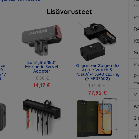
re
Lisävarusteet
Pr
RA
Kä
Nä
Sunnylife 180°
Pa
rce
Organizer Spigen do
Magnetic Swivel
.0
Apple Watch &
Adapter
 17
PaskÃ³w S340 czarny
Pr
18,90 €
d
(AMP07602)
m
)
14,17 €
103,90 €
77,92 €
Vä
K
Si
s
3,