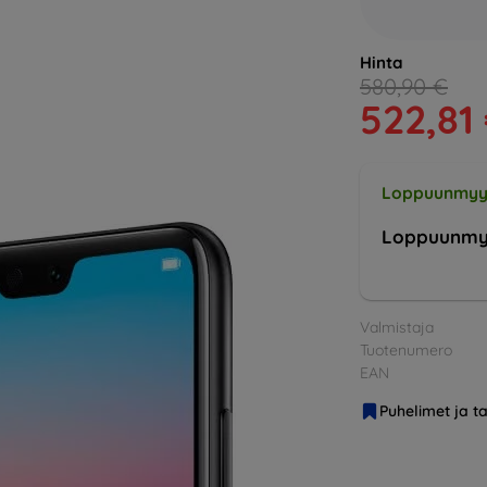
Hinta
580,90 €
522,81
Loppuunmyy
Loppuunmy
Valmistaja
Tuotenumero
EAN
Puhelimet ja ta