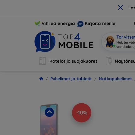
×
La
Vihreä energia
Kirjoita meille
Tarvits
Olen
|
Kotelot ja suojakuoret
Näytönsu
Puhelimet ja tabletit
Matkapuhelimet
-10%