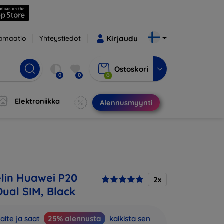
amaatio
Yhteystiedot
Kirjaudu
Ostoskori
0
0
0
Elektroniikka
Alennusmyynti
lin Huawei P20
2x
Dual SIM, Black
aite ja saat
25% alennusta
kaikista sen