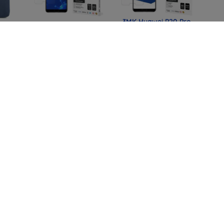
3MK Huawei P20 Pro
lm
3MK Silver Protect+
- 3mk FlexibleGlass
16
Huawei P20 Pro Wet-
Lite (5903108028974)
IQ-
mounted
) -
Antimicrobial film
11,90 €
14,90 €
8,93 €
11,18 €
al
3MK FlexibleGlass
SPIGEN TK100
with
Huawei P20 Pro
TOYOTA KEY FOB
t,
Hybrid Glass
CASE BLACK
4)
(ACS11366)
12,90 €
34,91 €
9,67 €
26,18 €
Kaikki