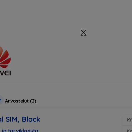
Arvostelut (2)
l SIM, Black
Kä
 ja tarvikkeista
K