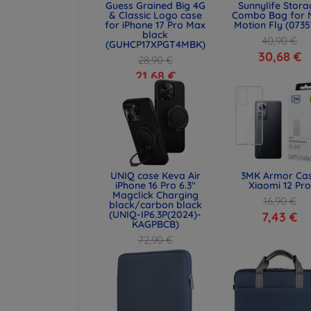
Guess Grained Big 4G
Sunnylife Stor
& Classic Logo case
Combo Bag for 
for iPhone 17 Pro Max
Motion Fly (0735
black
40,90 €
(GUHCP17XPGT4MBK)
30,68 €
28,90 €
21,68 €
UNIQ case Keva Air
3MK Armor Ca
iPhone 16 Pro 6.3"
Xiaomi 12 Pro
Magclick Charging
16,90 €
black/carbon black
(UNIQ-IP6.3P(2024)-
7,43 €
KAGPBCB)
72,90 €
54,67 €