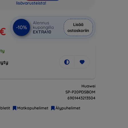
lisävarusteista!
Alennus
Lisää
-10%
kupongilla
 €
ostoskoriin
EXTRA10
ty
yty
Huawei
SP-P20PDSBOM
6901443213504
bletit
Matkapuhelimet
Älypuhelimet