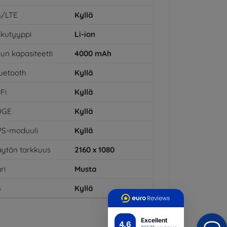
G/LTE
Kyllä
kutyyppi
Li-ion
un kapasiteetti
4000
mAh
uetooth
Kyllä
Fi
Kyllä
DGE
Kyllä
PS-moduuli
Kyllä
ytön tarkkuus
2160 x 1080
ri
Musta
G
Kyllä
Excellent
4.6