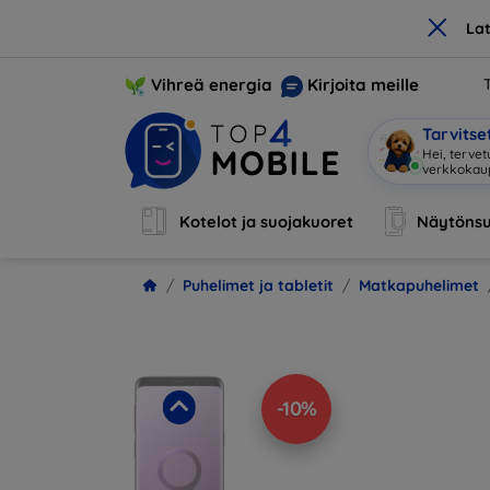
×
La
Vihreä energia
Kirjoita meille
Tarvits
Ole
|
Kotelot ja suojakuoret
Näytönsu
Puhelimet ja tabletit
Matkapuhelimet
-10%