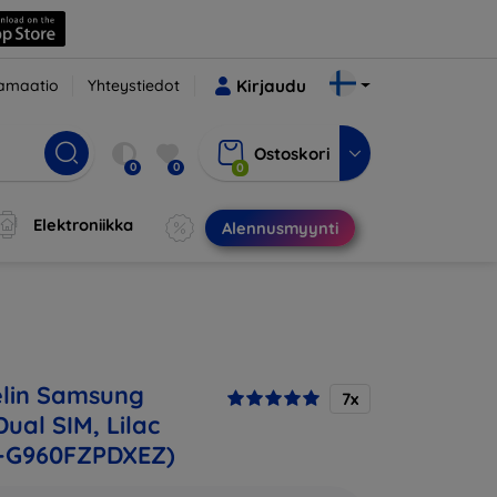
amaatio
Yhteystiedot
Kirjaudu
Ostoskori
0
0
0
Elektroniikka
Alennusmyynti
lin Samsung
7x
ual SIM, Lilac
M-G960FZPDXEZ)