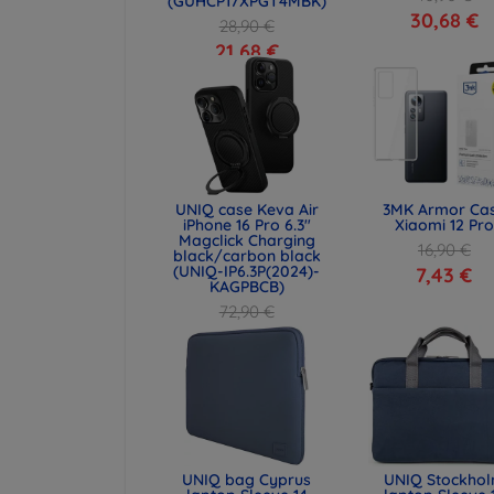
(GUHCP17XPGT4MBK)
30,68 €
28,90 €
21,68 €
UNIQ case Keva Air
3MK Armor Ca
iPhone 16 Pro 6.3"
Xiaomi 12 Pro
Magclick Charging
16,90 €
black/carbon black
(UNIQ-IP6.3P(2024)-
7,43 €
KAGPBCB)
72,90 €
54,67 €
UNIQ bag Cyprus
UNIQ Stockho