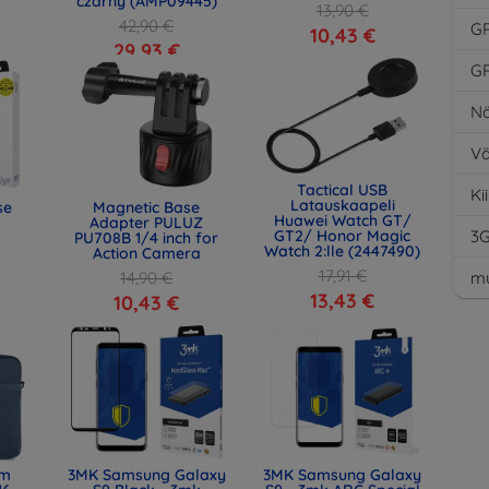
czarny (AMP09445)
13,90 €
42,90 €
G
10,43 €
29,93 €
G
Nä
Vä
Tactical USB
Ki
Latauskaapeli
se
Magnetic Base
Huawei Watch GT/
Adapter PULUZ
GT2/ Honor Magic
3
PU708B 1/4 inch for
Watch 2:lle (2447490)
Action Camera
17,91 €
14,90 €
mu
13,43 €
10,43 €
lm
3MK Samsung Galaxy
3MK Samsung Galaxy