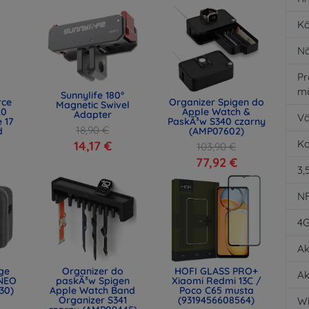
Kä
Nä
Pr
m
Sunnylife 180°
rce
Organizer Spigen do
Magnetic Swivel
.0
Apple Watch &
Adapter
Vä
 17
PaskÃ³w S340 czarny
18,90 €
d
(AMP07602)
)
K
14,17 €
103,90 €
77,92 €
3,
N
4
Ak
age
Organizer do
HOFI GLASS PRO+
Ak
NEO
paskÃ³w Spigen
Xiaomi Redmi 13C /
30)
Apple Watch Band
Poco C65 musta
Organizer S341
(9319456608564)
Wi