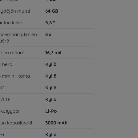
yttäjän muisti
64
GB
ytön koko
5,8
"
osessorin ytimien
8
x
äärä
rien määrä
16,7
mil
amera
Kyllä
5 mm:n liitäntä
Kyllä
FC
Kyllä
G/LTE
Kyllä
kutyyppi
Li-Po
un kapasiteetti
3000
mAh
Fi
Kyllä