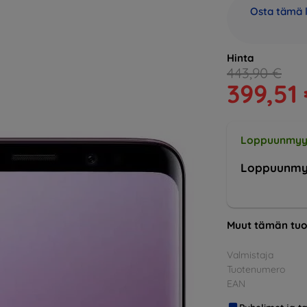
Osta tämä l
Hinta
443,90 €
399,51
Loppuunmyy
Loppuunmy
Muut tämän tuo
Valmistaja
Tuotenumero
EAN