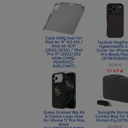
Case UNIQ Axel for
iPad Air 11" M2-M3 /
Tactical MagFo
iPad Air 10.9"
Hyperstealth 2
(2022/2020) / iPad
Cover for iPhone
Pro 11" (2022/202
Pro Black/Re
white (UNIQ-
(57983126612
PDA11(M2)-
16,90 €
AXELCWHT)
12,67 €
28,90 €
21,68 €
Guess Grained Big 4G
Sunnylife Stor
& Classic Logo case
Combo Bag for 
for iPhone 17 Pro Max
Motion Fly (0735
black
40,90 €