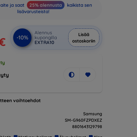
aite ja saat
25% alennusta
kaikista sen
lisävarusteista!
Alennus
Lisää
-10%
kupongilla
 €
ostoskoriin
EXTRA10
ty
yty
tteen vaihtoehdot
Samsung
SM-G960FZPDXEZ
8801643129798