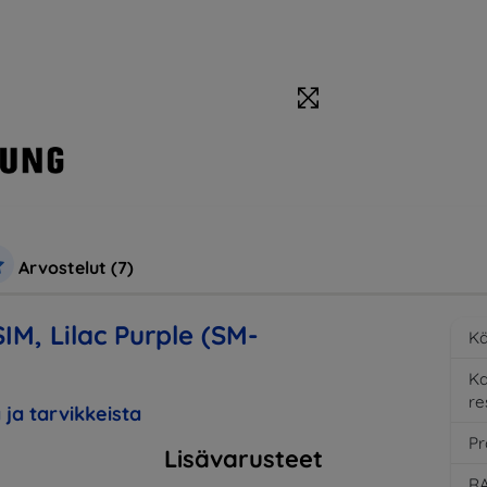
Arvostelut (7)
M, Lilac Purple (SM-
Kä
K
re
 ja tarvikkeista
Pr
Lisävarusteet
RA