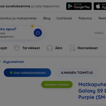
taa sovelluksemme
ja osta helpommin.
Toimitus ja maksaminen
Blog
Cashback
Palautus
Rekl
etko apua?
ojat
Tarvikkeet
Ääni
Rannekkeet
Älypuhelimet
Uusi takaisinostosta
ILMAINEN TOIMITUS
Matkapuhe
Ilmainen toimitus
Galaxy S9 D
Purple (S