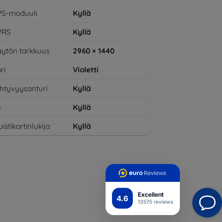
PS-moduuli
Kyllä
PRS
Kyllä
ytön tarkkuus
2960 × 1440
ri
Violetti
ihtyvyysanturi
Kyllä
G
Kyllä
istikortinlukija
Kyllä
Excellent
4.6
13575 reviews