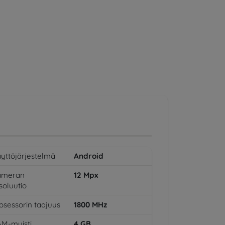
yttöjärjestelmä
Android
ameran
12
Mpx
soluutio
osessorin taajuus
1800
MHz
M-muisti
4
GB