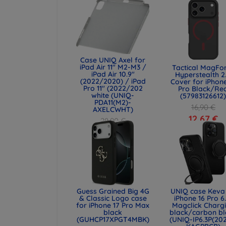
Case UNIQ Axel for
iPad Air 11" M2-M3 /
Tactical MagFo
iPad Air 10.9"
Hyperstealth 2
(2022/2020) / iPad
Cover for iPhone
Pro 11" (2022/202
Pro Black/Re
white (UNIQ-
(57983126612
PDA11(M2)-
16,90 €
AXELCWHT)
12,67 €
28,90 €
21,68 €
Guess Grained Big 4G
UNIQ case Keva 
& Classic Logo case
iPhone 16 Pro 6
for iPhone 17 Pro Max
Magclick Charg
black
black/carbon bl
(GUHCP17XPGT4MBK)
(UNIQ-IP6.3P(20