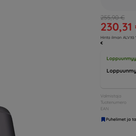
255,90 €
230,31
Hinta ilman ALV:tä
€
Loppuunmyy
Loppuunmy
Valmistaja
Tuotenumero
EAN
Puhelimet ja ta