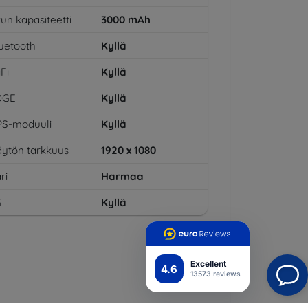
un kapasiteetti
3000
mAh
uetooth
Kyllä
Fi
Kyllä
DGE
Kyllä
PS-moduuli
Kyllä
ytön tarkkuus
1920 x 1080
ri
Harmaa
G
Kyllä
Excellent
4.6
13573 reviews