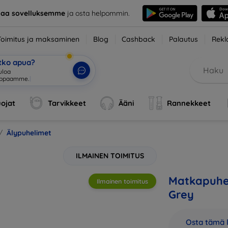
taa sovelluksemme
ja osta helpommin.
Toimitus ja maksaminen
Blog
Cashback
Palautus
Rekl
etko apua?
ojat
Tarvikkeet
Ääni
Rannekkeet
Älypuhelimet
ILMAINEN TOIMITUS
Matkapuhel
Ilmainen toimitus
Grey
Osta tämä l