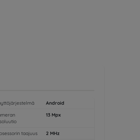
yttöjärjestelmä
Android
ameran
13
Mpx
soluutio
osessorin taajuus
2
MHz