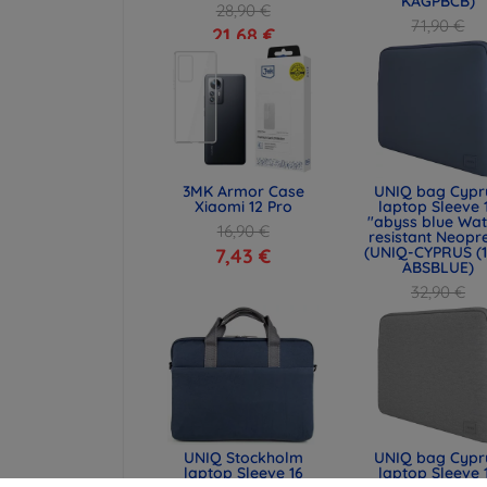
KAGPBCB)
28,90 €
71,90 €
21,68 €
53,93 €
3MK Armor Case
UNIQ bag Cypr
Xiaomi 12 Pro
laptop Sleeve 
"abyss blue Wat
16,90 €
resistant Neopr
(UNIQ-CYPRUS (1
7,43 €
ABSBLUE)
32,90 €
24,68 €
UNIQ Stockholm
UNIQ bag Cypr
laptop Sleeve 16
laptop Sleeve 