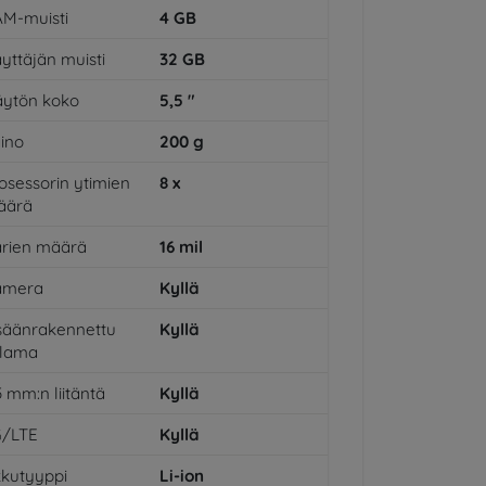
M-muisti
4
GB
yttäjän muisti
32
GB
ytön koko
5,5
"
ino
200
g
osessorin ytimien
8
x
äärä
rien määrä
16
mil
amera
Kyllä
säänrakennettu
Kyllä
alama
5 mm:n liitäntä
Kyllä
G/LTE
Kyllä
kutyyppi
Li-ion