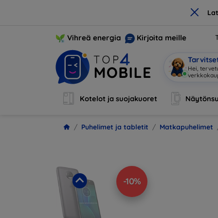
×
La
Vihreä energia
Kirjoita meille
Tarvits
Ole
|
Kotelot ja suojakuoret
Näytönsu
Puhelimet ja tabletit
Matkapuhelimet
-10%