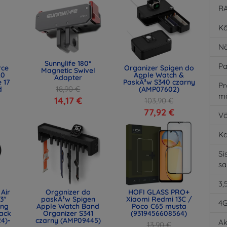
RA
Kä
Nä
Sunnylife 180°
Pa
rce
Organizer Spigen do
Magnetic Swivel
.0
Apple Watch &
Adapter
 17
PaskÃ³w S340 czarny
Pr
18,90 €
d
(AMP07602)
m
)
14,17 €
103,90 €
77,92 €
Vä
K
Si
s
3,
Air
Organizer do
HOFI GLASS PRO+
.3"
paskÃ³w Spigen
Xiaomi Redmi 13C /
4
ing
Apple Watch Band
Poco C65 musta
ack
Organizer S341
(9319456608564)
24)-
czarny (AMP09445)
Ak
13,90 €