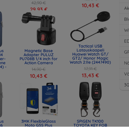
42,90 €
10,43 €
Ak
29,93 €
Bl
Wi
E
Tactical USB
Latauskaapeli
us
Magnetic Base
G
Huawei Watch GT/
14
Adapter PULUZ
GT2/ Honor Magic
er-
PU708B 1/4 inch for
Watch 2:lle (2447490)
ene
Action Camera
Nä
4) -
17,91 €
14,90 €
Vä
13,43 €
10,43 €
3
us
3MK FlexibleGlass
SPIGEN TK100
16
Moto G5S Plus
TOYOTA KEY FOB