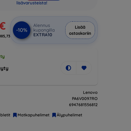
lisävarusteista!
 €
Alennus
Lisää
-10%
kupongilla
ostoskoriin
EXTRA10
185,73
ty
yty
Lenovo
PA6V0097RO
6947681556812
bletit
Matkapuhelimet
Älypuhelimet