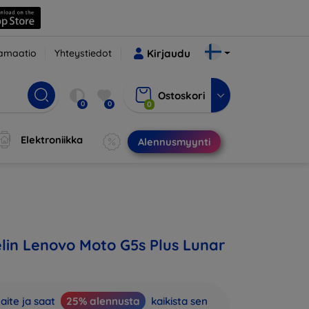
amaatio
Yhteystiedot
Kirjaudu
Ostoskori
0
0
0
Elektroniikka
Alennusmyynti
in Lenovo Moto G5s Plus Lunar
aite ja saat
25% alennusta
kaikista sen