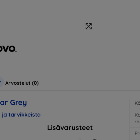
Arvostelut (0)
ar Grey
Kä
 ja tarvikkeista
K
re
Lisävarusteet
Pr