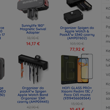
Kä
Nä
Sunnylife 180°
Pa
rce
Organizer Spigen do
Magnetic Swivel
.0
Apple Watch &
Adapter
 17
PaskÃ³w S340 czarny
Pr
18,90 €
d
(AMP07602)
m
)
14,17 €
103,90 €
77,92 €
Ke
Nä
l
Vä
K
age
Organizer do
HOFI GLASS PRO+
NEO
paskÃ³w Spigen
Xiaomi Redmi 13C /
Si
30)
Apple Watch Band
Poco C65 musta
Organizer S341
(9319456608564)
s
czarny (AMP09445)
13,90 €
42,90 €
MP
10,43 €