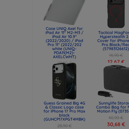
Case UNIQ Axel for
iPad Air 11" M2-M3 /
Tactical MagFo
iPad Air 10.9"
Hyperstealth 2
(2022/2020) / iPad
Cover for iPhone
Pro 11" (2022/202
Pro Black/Re
white (UNIQ-
(57983126612
PDA11(M2)-
16,90 €
AXELCWHT)
12,67 €
28,90 €
21,68 €
Guess Grained Big 4G
Sunnylife Stor
& Classic Logo case
Combo Bag for 
for iPhone 17 Pro Max
Motion Fly (0735
black
40,90 €
(GUHCP17XPGT4MBK)
30,68 €
28,90 €