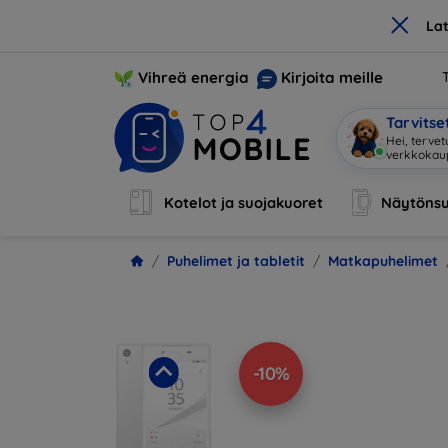
×
La
Vihreä energia
Kirjoita meille
Tarvits
Ole
|
Kotelot ja suojakuoret
Näytönsu
Puhelimet ja tabletit
Matkapuhelimet
-10%