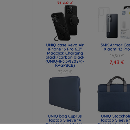
21,68 €
UNIQ case Keva Air
3MK Armor Ca
iPhone 16 Pro 6.3"
Xiaomi 12 Pro
Magclick Charging
16,90 €
black/carbon black
(UNIQ-IP6.3P(2024)-
7,43 €
KAGPBCB)
72,90 €
54,67 €
UNIQ bag Cyprus
UNIQ Stockho
laptop Sleeve 14
laptop Sleeve 
"abyss blue Water-
"abyss blue (UN
resistant Neoprene
STOCKHOLM (16