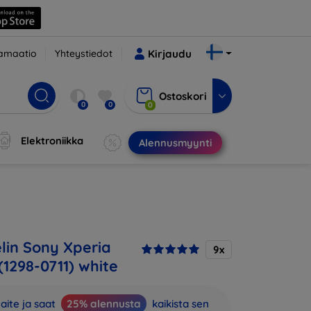
amaatio
Yhteystiedot
Kirjaudu
Ostoskori
0
0
0
Elektroniikka
Alennusmyynti
in Sony Xperia
9x
(1298-0711) white
aite ja saat
25% alennusta
kaikista sen