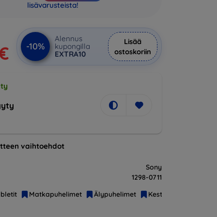
lisävarusteista!
Alennus
Lisää
-10%
kupongilla
 €
ostoskoriin
EXTRA10
ty
yty
tteen vaihtoehdot
Sony
1298-0711
bletit
Matkapuhelimet
Älypuhelimet
Kestävät