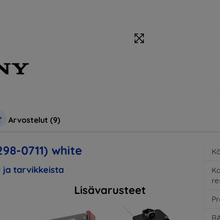
Arvostelut (9)
298-0711) white
Kä
 ja tarvikkeista
K
re
Lisävarusteet
Pr
RA