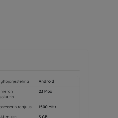
yttöjärjestelmä
Android
ameran
23
Mpx
soluutio
osessorin taajuus
1500
MHz
M-muisti
3
GB