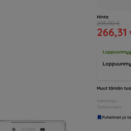
Hinta
295,90 €
266,31
Loppuunmyy
Loppuunmy
Muut tämän tuo
Valmistaja
Tuotenumero
Puhelimet ja ta