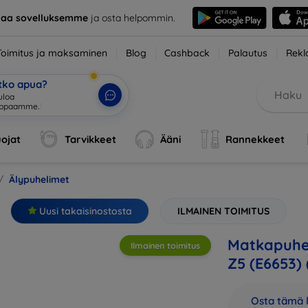
taa sovelluksemme
ja osta helpommin.
Toimitus ja maksaminen
Blog
Cashback
Palautus
Rekl
etko apua?
ojat
Tarvikkeet
Ääni
Rannekkeet
Älypuhelimet
Uusi takaisinostosta
ILMAINEN TOIMITUS
Matkapuhel
Ilmainen toimitus
Z5 (E6653) 
Osta tämä l