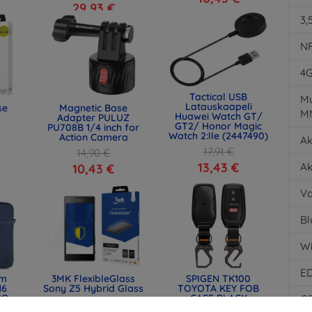
29,93 €
3,
N
4
Tactical USB
Mu
Latauskaapeli
se
Magnetic Base
M
Huawei Watch GT/
Adapter PULUZ
GT2/ Honor Magic
PU708B 1/4 inch for
Watch 2:lle (2447490)
Action Camera
Ak
17,91 €
14,90 €
13,43 €
Ak
10,43 €
Va
Bl
Wi
E
lm
3MK FlexibleGlass
SPIGEN TK100
16
Sony Z5 Hybrid Glass
TOYOTA KEY FOB
IQ-
CASE BLACK
G
12,90 €
) -
(ACS11366)