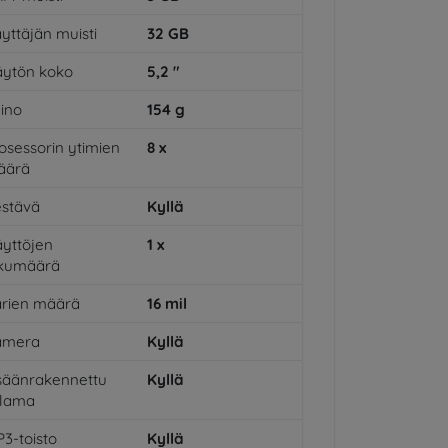
yttäjän muisti
32
GB
ytön koko
5,2
"
ino
154
g
osessorin ytimien
8
x
äärä
stävä
Kyllä
yttöjen
1
x
ukumäärä
rien määrä
16
mil
amera
Kyllä
säänrakennettu
Kyllä
alama
3-toisto
Kyllä