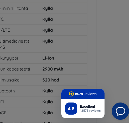
5 mm:n liitäntä
Kyllä
FC
Kyllä
G/LTE
Kyllä
ltimediaviestit
Kyllä
MS
kutyyppi
Li-ion
un kapasiteetti
2900
mAh
lmiusaika
520
hod
uetooth
Kyllä
Fi
Kyllä
Excellent
4.6
13575 reviews
DGE
Kyllä
PS-moduuli
Kyllä