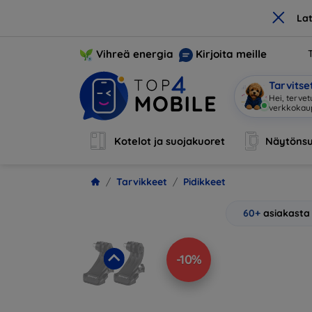
×
La
Vihreä energia
Kirjoita meille
Tarvits
Ole
|
Kotelot ja suojakuoret
Näytönsu
Tarvikkeet
Pidikkeet
60+
asiakasta
-10%