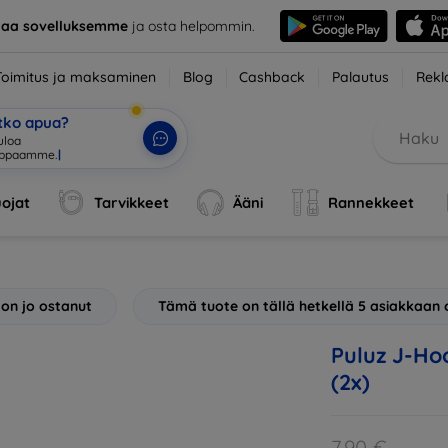
taa sovelluksemme
ja osta helpommin.
Toimitus ja maksaminen
Blog
Cashback
Palautus
Rekl
etko apua?
ojat
Tarvikkeet
Ääni
Rannekkeet
 on jo ostanut
Tämä tuote on tällä hetkellä 5 asiakkaan 
Puluz J-Ho
(2x)
7,90 €