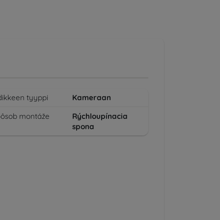
dikkeen tyyppi
Kameraan
pôsob montáže
Rýchloupínacia
spona