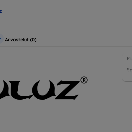
z
Arvostelut (0)
Pi
S