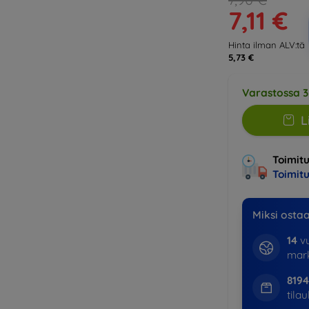
7,11 €
Hinta ilman ALV:tä
5,73 €
Varastossa 3
L
Toimitu
Toimit
Miksi osta
14
vu
mark
8194
tila