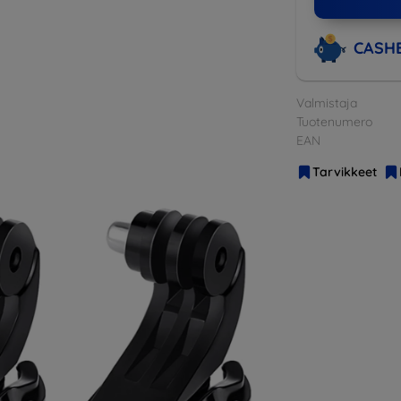
CASH
Valmistaja
Tuotenumero
EAN
Tarvikkeet