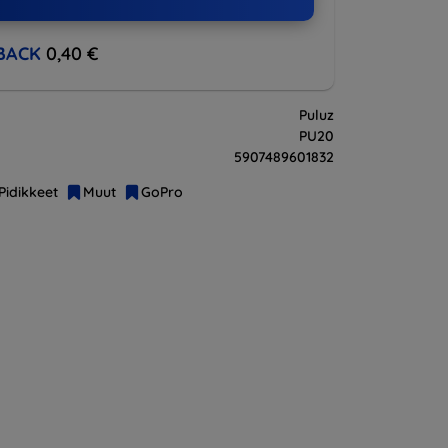
BACK
0,40 €
Puluz
PU20
5907489601832
Pidikkeet
Muut
GoPro