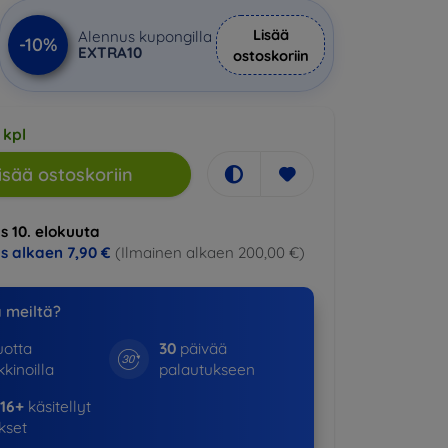
Lisää
Alennus kupongilla
-10%
EXTRA10
ostoskoriin
 kpl
isää ostoskoriin
s 10. elokuuta
us alkaen
7,90 €
(Ilmainen alkaen 200,00 €)
a meiltä?
otta
30
päivää
kinoilla
palautukseen
16+
käsitellyt
ukset