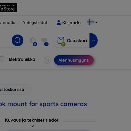
amaatio
Yhteystiedot
Kirjaudu
Ostoskori
0
0
0
Elektroniikka
Alennusmyynti
ostoskorissa
ok mount for sports cameras
Kuvaus ja tekniset tiedot