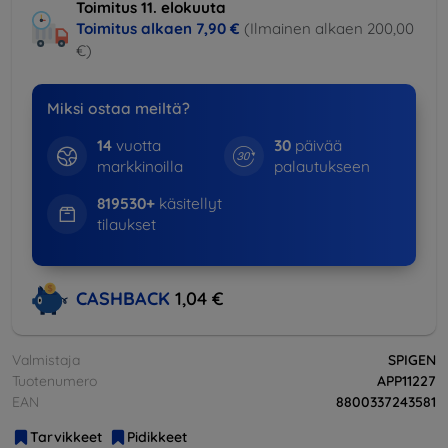
Toimitus 11. elokuuta
Toimitus alkaen
7,90 €
(Ilmainen alkaen 200,00
€)
Miksi ostaa meiltä?
14
vuotta
30
päivää
markkinoilla
palautukseen
819530+
käsitellyt
tilaukset
CASHBACK
1,04 €
Valmistaja
SPIGEN
Tuotenumero
APP11227
EAN
8800337243581
Tarvikkeet
Pidikkeet