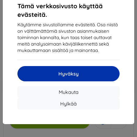
Tämä verkkosivusto käyttää
evästeitä.
SPIGEN LD220 MOUSE SLEEVE BLACK (APP11227)
Käytämme sivustollamme evästeitä. Osa niistä
Sopii:
Uni
on välttämättömiä sivuston asianmukaisen
Kuvaus ja tekniset tiedot
toiminnan kannalta, kun taas toiset auttavat
meitä analysoimaan kävijäliikennettä sekä
20,89 €
mukauttamaan sisältöä ja mainontaa.
18,81 €
Hinta ilman ALV:tä
15,17 €
Hyväksy
Lisää
Alennus kupongilla
-10%
EXTRA10
ostoskoriin
Mukauta
Hylkää
Viimeinen kappale varastossa
Lisää ostoskoriin