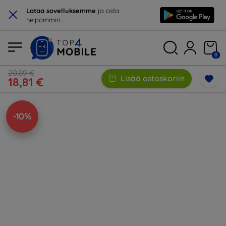
×
Lataa sovelluksemme
ja osta
helpommin.
0
20,89 €
Lisää ostoskoriin
18,81 €
-10%