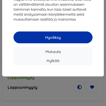
on välttämättömiä sivuston asianmukaisen
Kitvision
toiminnan kannalta, kun taas toiset auttavat
meitä analysoimaan kävijäliikennettä sekä
Pidike Selfie stick Kitvision pre akčné kamery a
mukauttamaan sisältöä ja mainontaa.
fotoaparáty, čierna
18,90 €
17,01 €
Hyväksy
Hinta ilman ALV:tä
13,72 €
Mukauta
Lisää
Alennus kupongilla
-10%
EXTRA10
Hylkää
ostoskoriin
Loppuunmyyty
Loppuunmyyty