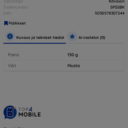
Valmistaja
Kitvision
Tuotenumero
SPSSBK
EAN
5030578307244
Pidikkeet
Kuvaus ja tekniset tiedot
Arvostelut (0)
Paino
130
g
Väri
Musta