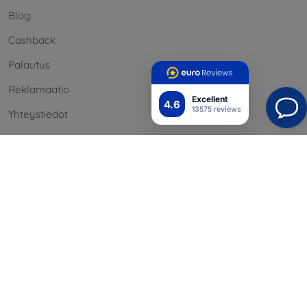
Blog
Cashback
Palautus
Reklamaatio
Excellent
4.6
13575 reviews
Yhteystiedot
Tiedot
Brändimme
Evästeesi
Henkilötietojen suoja
Reklamaatiopolitiikka
Sopimusehdot
Blog