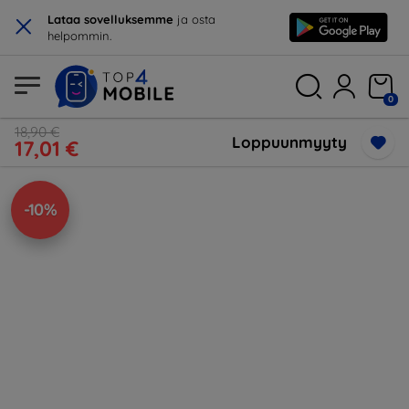
×
Lataa sovelluksemme
ja osta
helpommin.
0
18,90 €
Loppuunmyyty
17,01 €
-10%