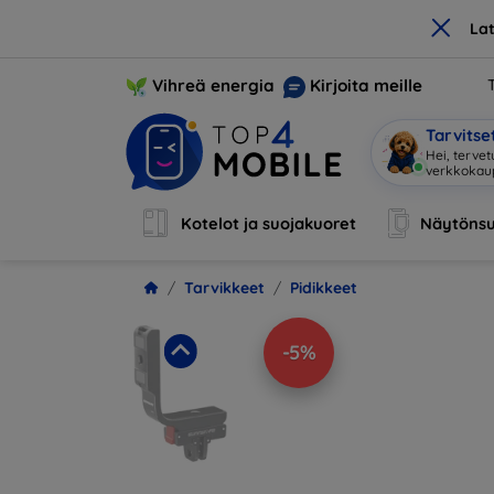
×
La
Vihreä energia
Kirjoita meille
Tarvits
Hei, tervet
Kotelot ja suojakuoret
Näytönsu
Tarvikkeet
Pidikkeet
-5%