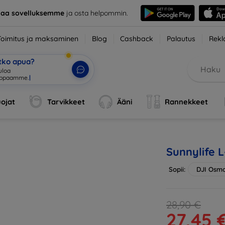
taa sovelluksemme
ja osta helpommin.
Toimitus ja maksaminen
Blog
Cashback
Palautus
Rekl
etko apua?
uloa verk
|
ojat
Tarvikkeet
Ääni
Rannekkeet
Sunnylife 
Sopii:
DJI Osm
28,90 €
27,45 