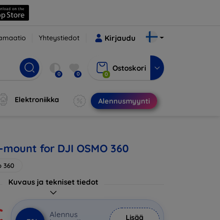
amaatio
Yhteystiedot
Kirjaudu
Ostoskori
0
0
0
Elektroniikka
Alennusmyynti
L-mount for DJI OSMO 360
o 360
Kuvaus ja tekniset tiedot
€
Alennus
Lisää