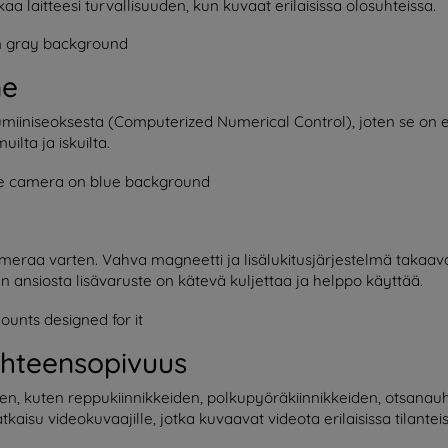
a laitteesi turvallisuuden, kun kuvaat erilaisissa olosuhteissa.
ne
miiniseoksesta (Computerized Numerical Control), joten se on eri
lta ja iskuilta.
eraa varten. Vahva magneetti ja lisälukitusjärjestelmä takaavat 
n ansiosta lisävaruste on kätevä kuljettaa ja helppo käyttää.
yhteensopivuus
den, kuten reppukiinnikkeiden, polkupyöräkiinnikkeiden, otsanauho
aisu videokuvaajille, jotka kuvaavat videota erilaisissa tilanteis