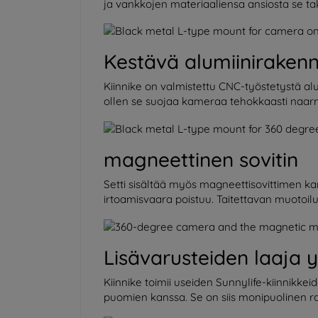
ja vankkojen materiaaliensa ansiosta se taka
Kestävä alumiiniraken
Kiinnike on valmistettu CNC-työstetystä alu
ollen se suojaa kameraa tehokkaasti naarmui
magneettinen sovitin
Setti sisältää myös magneettisovittimen kam
irtoamisvaara poistuu. Taitettavan muotoilu
Lisävarusteiden laaja 
Kiinnike toimii useiden Sunnylife-kiinnikkei
puomien kanssa. Se on siis monipuolinen ratk