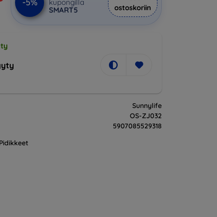
-5%
kupongilla
ostoskoriin
SMART5
ty
yty
Sunnylife
OS-ZJ032
5907085529318
Pidikkeet