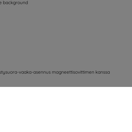
ystysuora-vaaka-asennus magneettisovittimen kanssa
 muovi