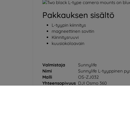
Pakkauksen sisältö
L-tyypin kiinnitys
magneettinen sovitin
Kiinnitysruuvi
kuusiokoloavain
Valmistaja
Sunnylife
Nimi
Sunnylife L-tyyppinen p
Malli
OS-ZJ032
Yhteensopivuus
DJI Osmo 360
Materiaali
Alumiiniseos, magneetti,
Paino
37 g
Kahvan mitat
60 x 68 x 18 mm
Sovittimen mitat
41 x 16 x 17 mm