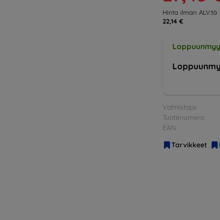
Hinta ilman ALV:tä
22,14 €
Loppuunmyy
Loppuunmy
Valmistaja
Tuotenumero
EAN
Tarvikkeet