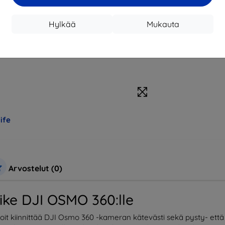
Hylkää
Mukauta
ife
Arvostelut (0)
nike DJI OSMO 360:lle
 voit kiinnittää DJI Osmo 360 -kameran kätevästi sekä pysty- e