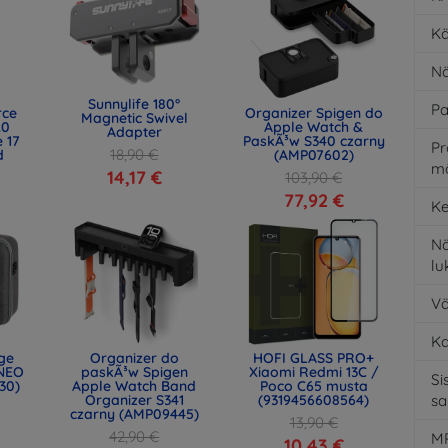
Kä
Nä
Sunnylife 180°
Pa
rce
Organizer Spigen do
Magnetic Swivel
.0
Apple Watch &
Adapter
 17
PaskÃ³w S340 czarny
Pr
18,90 €
d
(AMP07602)
m
)
14,17 €
103,90 €
77,92 €
Ke
Nä
l
Vä
K
age
Organizer do
HOFI GLASS PRO+
NEO
paskÃ³w Spigen
Xiaomi Redmi 13C /
Si
30)
Apple Watch Band
Poco C65 musta
Organizer S341
(9319456608564)
s
czarny (AMP09445)
13,90 €
42,90 €
MP
10,43 €