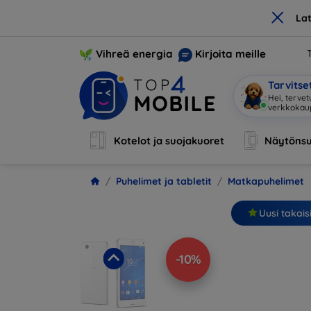
×
La
Vihreä energia
Kirjoita meille
Tarvits
Ol
|
Kotelot ja suojakuoret
Näytönsu
Puhelimet ja tabletit
Matkapuhelimet
Uusi takais
-10%