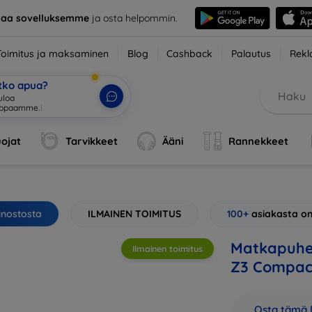
taa sovelluksemme
ja osta helpommin.
Toimitus ja maksaminen
Blog
Cashback
Palautus
Rekl
etko apua?
ojat
Tarvikkeet
Ääni
Rannekkeet
inostosta
ILMAINEN TOIMITUS
100+
asiakasta on
Matkapuhel
Ilmainen toimitus
Z3 Compac
Osta tämä l