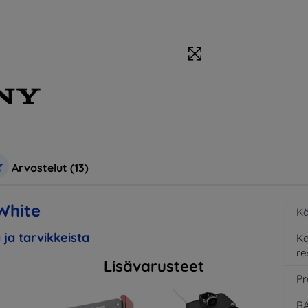
Arvostelut (13)
White
Kä
 ja tarvikkeista
K
re
Lisävarusteet
Pr
RA