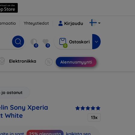
amaatio
Yhteystiedot
Kirjaudu
Ostoskori
0
0
0
Elektroniikka
Alennusmyynti
 jo ostanut
in Sony Xperia
t White
13x
aite ja saat
25% alennusta
kaikista sen