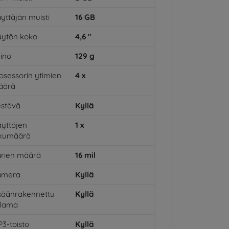
yttäjän muisti
16
GB
ytön koko
4,6
"
ino
129
g
osessorin ytimien
4
x
äärä
stävä
Kyllä
yttöjen
1
x
ukumäärä
rien määrä
16
mil
amera
Kyllä
säänrakennettu
Kyllä
alama
3-toisto
Kyllä