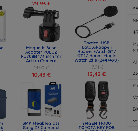
29,93 €
3,
N
4
Tactical USB
Mu
Latauskaapeli
se
Magnetic Base
M
Huawei Watch GT/
Adapter PULUZ
GT2/ Honor Magic
PU708B 1/4 inch for
Watch 2:lle (2447490)
Action Camera
Ak
17,91 €
14,90 €
13,43 €
Ak
10,43 €
Pu
Va
Bl
Wi
lm
3MK FlexibleGlass
SPIGEN TK100
16
Sony Z3 Compact
TOYOTA KEY FOB
IQ-
Hybrid Glass
CASE BLACK
E
) -
(ACS11366)