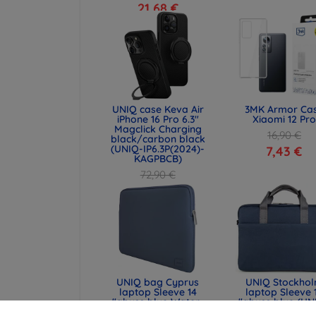
21,68 €
UNIQ case Keva Air
3MK Armor Ca
iPhone 16 Pro 6.3"
Xiaomi 12 Pro
Magclick Charging
16,90 €
black/carbon black
(UNIQ-IP6.3P(2024)-
7,43 €
KAGPBCB)
72,90 €
54,67 €
UNIQ bag Cyprus
UNIQ Stockho
laptop Sleeve 14
laptop Sleeve 
"abyss blue Water-
"abyss blue (UN
resistant Neoprene
STOCKHOLM (16