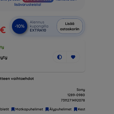
lisävarusteista!
Alennus
Lisää
-10%
kupongilla
 €
ostoskoriin
EXTRA10
ty
yty
tteen vaihtoehdot
Sony
1289-0980
7311271492078
bletit
Matkapuhelimet
Älypuhelimet
Kestävät