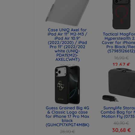
Case UNIQ Axel for
iPad Air 11" M2-M3 /
Tactical MagFo
iPad Air 10.9"
Hyperstealth 2
(2022/2020) / iPad
Cover for iPhone
Pro 11" (2022/202
Pro Black/Re
white (UNIQ-
(57983126612
PDA11(M2)-
16,90 €
AXELCWHT)
12,67 €
28,90 €
21,68 €
Guess Grained Big 4G
Sunnylife Stor
& Classic Logo case
Combo Bag for 
for iPhone 17 Pro Max
Motion Fly (0735
black
40,90 €
(GUHCP17XPGT4MBK)
30,68 €
28,90 €