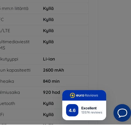
5 mm:n liitäntä
Kyllä
FC
Kyllä
G/LTE
Kyllä
ltimediaviestit
Kyllä
MS
kutyyppi
Li-ion
un kapasiteetti
2600
mAh
heaika
840
min
lmiusaika
920
hod
uetooth
Kyllä
Excellent
4.6
13574 reviews
Fi
Kyllä
DGE
Kyllä