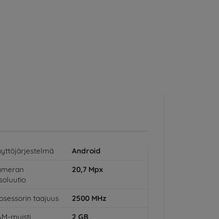
yttöjärjestelmä
Android
ameran
20,7
Mpx
soluutio
osessorin taajuus
2500
MHz
M-muisti
2
GB