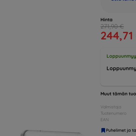
Hinta
271,90 €
244,71
Loppuunmyy
Loppuunmy
Muut tämän tuo
Valmistaja
Tuotenumero
EAN
Puhelimet ja ta