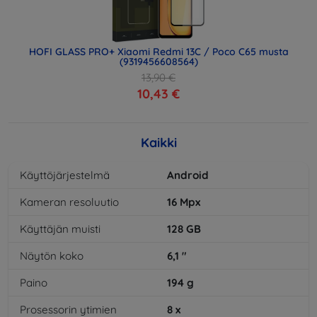
HOFI GLASS PRO+ Xiaomi Redmi 13C / Poco C65 musta
(9319456608564)
13,90 €
10,43 €
Kaikki
Käyttöjärjestelmä
Android
Kameran resoluutio
16
Mpx
Käyttäjän muisti
128
GB
Näytön koko
6,1
"
Paino
194
g
Prosessorin ytimien
8
x