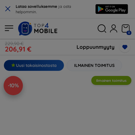
×
Lataa sovelluksemme
ja osta
helpommin.
0
229,90 €
Loppuunmyyty
206,91 €
Uusi takaisinostosta
ILMAINEN TOIMITUS
Ilmainen toimitus
-10%