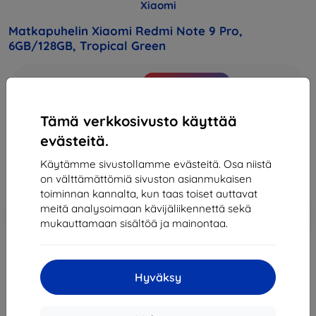
Xiaomi
Matkapuhelin Xiaomi Redmi Note 9 Pro,
6GB/128GB, Tropical Green
Osta tämä laite ja saat
25% alennusta
kaikista sen
lisävarusteista!
Tämä verkkosivusto käyttää
Hinta
evästeitä.
229,90 €
206,91 €
Käytämme sivustollamme evästeitä. Osa niistä
on välttämättömiä sivuston asianmukaisen
toiminnan kannalta, kun taas toiset auttavat
Lisää
meitä analysoimaan kävijäliikennettä sekä
Alennus kupongilla
-10%
EXTRA10
ostoskoriin
mukauttamaan sisältöä ja mainontaa.
Loppuunmyyty
Hyväksy
Loppuunmyyty