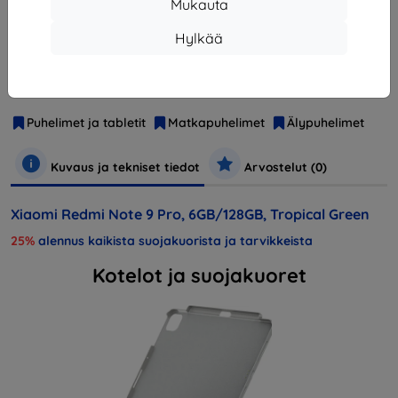
Mukauta
Hylkää
Valmistaja
Xiaomi
Tuotenumero
M2003J6B2G
EAN
6941059643449
Puhelimet ja tabletit
Matkapuhelimet
Älypuhelimet
Kuvaus ja tekniset tiedot
Arvostelut (0)
Xiaomi Redmi Note 9 Pro, 6GB/128GB, Tropical Green
25%
alennus kaikista suojakuorista ja tarvikkeista
Kotelot ja suojakuoret