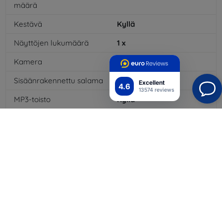
määrä
Kestävä
Kyllä
Näyttöjen lukumäärä
1
x
Kamera
Kyllä
Sisäänrakennettu salama
Kyllä
Excellent
4.6
13574 reviews
MP3-toisto
Kyllä
3,5 mm:n liitäntä
Ei
NFC
Kyllä
4G/LTE
Kyllä
Multimediaviestit MMS
Kyllä
Akkutyyppi
Li-ion
Akun kapasiteetti
3110
mAh