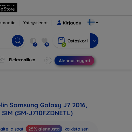
amaatio
Yhteystiedot
Kirjaudu
Ostoskori
0
0
0
Elektroniikka
Alennusmyynti
in Samsung Galaxy J7 2016,
e SIM (SM-J710FZDNETL)
aite ja saat
25% alennusta
kaikista sen