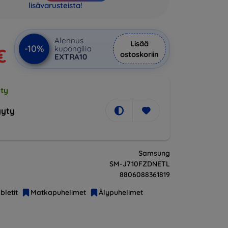
lisävarusteista!
Alennus
Lisää
-10%
kupongilla
€
ostoskoriin
EXTRA10
ty
yty
Samsung
SM-J710FZDNETL
8806088361819
bletit
Matkapuhelimet
Älypuhelimet