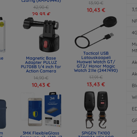
czarny (AMP09445)
13,90 €
42,90 €
10,43 €
3,
29,93 €
N
4
Mu
M
Tactical USB
Latauskaapeli
se
Magnetic Base
Huawei Watch GT/
Ak
Adapter PULUZ
GT2/ Honor Magic
PU708B 1/4 inch for
Watch 2:lle (2447490)
Action Camera
Ak
17,91 €
14,90 €
13,43 €
10,43 €
Bl
Wi
E
G
G
lm
3MK FlexibleGlass
SPIGEN TK100