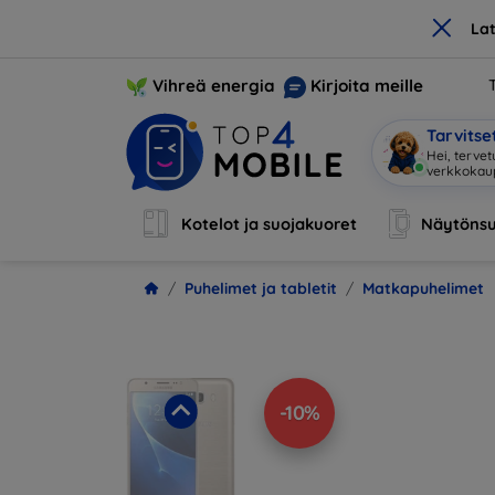
×
La
Vihreä energia
Kirjoita meille
Tarvits
Ol
|
Kotelot ja suojakuoret
Näytönsu
Puhelimet ja tabletit
Matkapuhelimet
-10%