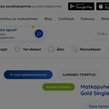
taa sovelluksemme
ja osta helpommin.
Toimitus ja maksaminen
Blog
Cashback
Palautus
Rekl
etko apua?
ojat
Tarvikkeet
Ääni
Rannekkeet
Uusi takaisinostosta
ILMAINEN TOIMITUS
Matkapuhel
Ilmainen toimitus
Gold Singl
Osta tämä l