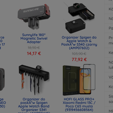
Kä
Nä
Pa
Sunnylife 180°
rce
Organizer Spigen do
Pr
Magnetic Swivel
.0
Apple Watch &
Adapter
m
 17
PaskÃ³w S340 czarny
18,90 €
d
(AMP07602)
)
Ke
14,17 €
103,90 €
77,92 €
Nä
l
Vä
K
Si
age
Organizer do
HOFI GLASS PRO+
s
NEO
paskÃ³w Spigen
Xiaomi Redmi 13C /
30)
Apple Watch Band
Poco C65 musta
Organizer S341
(9319456608564)
MP