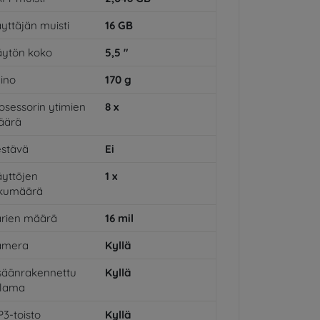
yttäjän muisti
16
GB
ytön koko
5,5
"
ino
170
g
osessorin ytimien
8
x
äärä
stävä
Ei
yttöjen
1
x
ukumäärä
rien määrä
16
mil
amera
Kyllä
säänrakennettu
Kyllä
alama
3-toisto
Kyllä