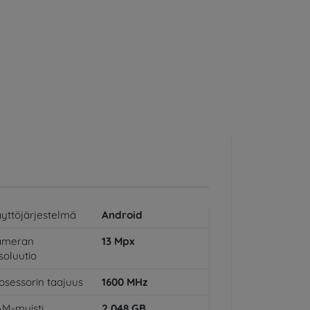
yttöjärjestelmä
Android
ameran
13
Mpx
soluutio
osessorin taajuus
1600
MHz
M-muisti
2,048
GB