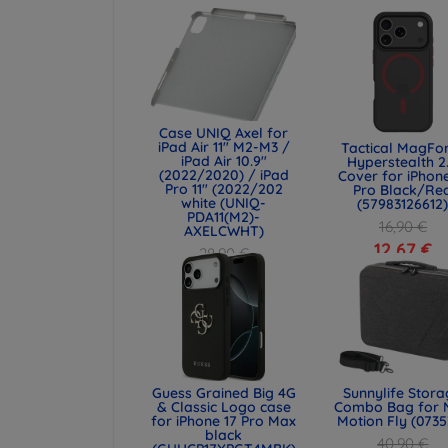
Case UNIQ Axel for
iPad Air 11" M2-M3 /
Tactical MagFo
iPad Air 10.9"
Hyperstealth 2
(2022/2020) / iPad
Cover for iPhone
Pro 11" (2022/202
Pro Black/Re
white (UNIQ-
(57983126612
PDA11(M2)-
16,90 €
AXELCWHT)
12,67 €
28,90 €
21,68 €
Guess Grained Big 4G
Sunnylife Stor
& Classic Logo case
Combo Bag for 
for iPhone 17 Pro Max
Motion Fly (0735
black
40,90 €