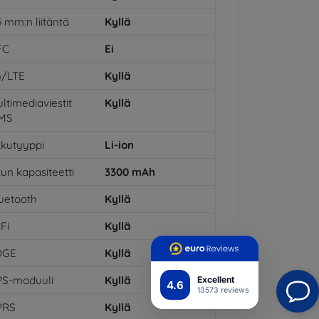
5 mm:n liitäntä
Kyllä
FC
Ei
G/LTE
Kyllä
ltimediaviestit
Kyllä
MS
kutyyppi
Li-ion
un kapasiteetti
3300
mAh
uetooth
Kyllä
Fi
Kyllä
DGE
Kyllä
PS-moduuli
Kyllä
Excellent
4.6
13573 reviews
PRS
Kyllä