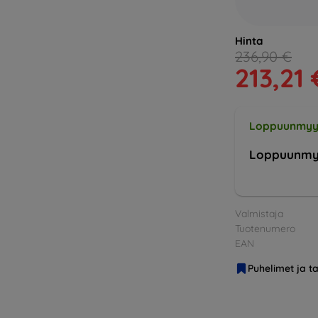
Hinta
236,90 €
213,21 
Loppuunmyy
Loppuunmy
Valmistaja
Tuotenumero
EAN
Puhelimet ja ta