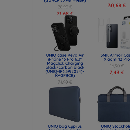
(GUHCP17XPGT4MBK)
30,68 €
28,90 €
21,68 €
UNIQ case Keva Air
3MK Armor Ca
iPhone 16 Pro 6.3"
Xiaomi 12 Pro
Magclick Charging
16,90 €
black/carbon black
(UNIQ-IP6.3P(2024)-
7,43 €
KAGPBCB)
71,90 €
53,93 €
UNIQ bag Cyprus
UNIQ Stockho