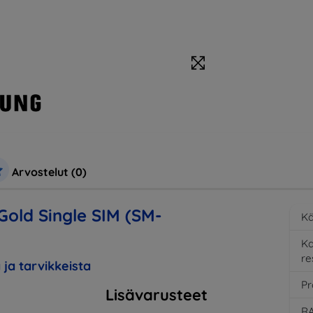
Arvostelut (0)
Gold Single SIM (SM-
Kä
K
re
 ja tarvikkeista
Pr
Lisävarusteet
RA