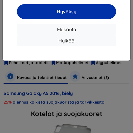
Loppuunmyyty
Hyväksy
Loppuunmyyty
Mukauta
Hylkää
Valmistaja
Samsung
Tuotenumero
SM-A510FZWAETL
Puhelimet ja tabletit
Matkapuhelimet
Älypuhelimet
Kuvaus ja tekniset tiedot
Arvostelut (8)
Samsung Galaxy A5 2016, biely
25%
alennus kaikista suojakuorista ja tarvikkeista
Kotelot ja suojakuoret