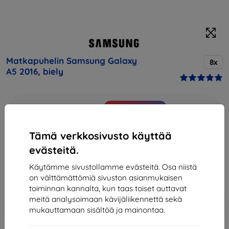
Matkapuhelin Samsung Galaxy
8x
A5 2016, biely
Osta tämä laite ja saat
25% alennusta
kaikista sen
lisävarusteista!
Tämä verkkosivusto käyttää
Hinta
evästeitä.
233,90 €
210,51 €
Käytämme sivustollamme evästeitä. Osa niistä
on välttämättömiä sivuston asianmukaisen
toiminnan kannalta, kun taas toiset auttavat
Lisää
meitä analysoimaan kävijäliikennettä sekä
Alennus kupongilla
-10%
EXTRA10
ostoskoriin
mukauttamaan sisältöä ja mainontaa.