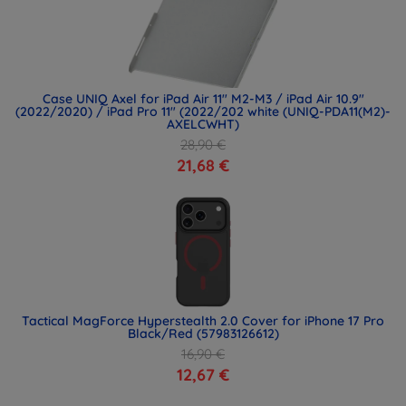
Case UNIQ Axel for iPad Air 11" M2-M3 / iPad Air 10.9"
(2022/2020) / iPad Pro 11" (2022/202 white (UNIQ-PDA11(M2)-
AXELCWHT)
28,90 €
21,68 €
Tactical MagForce Hyperstealth 2.0 Cover for iPhone 17 Pro
Black/Red (57983126612)
16,90 €
12,67 €