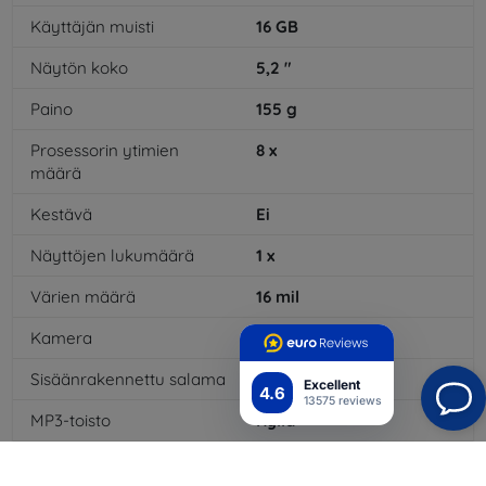
Käyttäjän muisti
16
GB
Näytön koko
5,2
"
Paino
155
g
Prosessorin ytimien
8
x
määrä
Kestävä
Ei
Näyttöjen lukumäärä
1
x
Värien määrä
16
mil
Kamera
Kyllä
Sisäänrakennettu salama
Kyllä
Excellent
4.6
13575 reviews
MP3-toisto
Kyllä
3,5 mm:n liitäntä
Kyllä