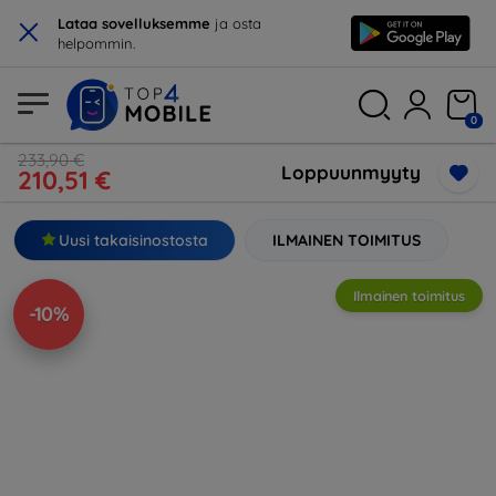
×
Lataa sovelluksemme
ja osta
helpommin.
0
233,90 €
Loppuunmyyty
210,51 €
Uusi takaisinostosta
ILMAINEN TOIMITUS
Ilmainen toimitus
-10%