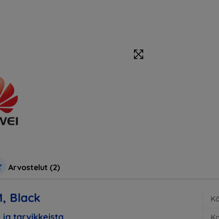
Arvostelut (2)
, Black
Kä
 ja tarvikkeista
K