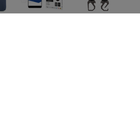
lm
3MK FlexibleGlass
SPIGEN TK100
16
Huawei P20 Hybrid
TOYOTA KEY FOB
IQ-
Glass
CASE BLACK
) -
(ACS11366)
12,90 €
34,91 €
9,67 €
26,18 €
al
SPIGEN EB6010CC
SPIGEN EB6015CC
with
ESSENTIAL TYPE-C
ESSENTIAL TYPE-C
t,
CABLE 60W 100CM
CABLE 60W 150CM
4)
PINK (ACA10414)
WHITE (ACA10416)
14,90 €
14,90 €
11,18 €
11,18 €
Kaikki