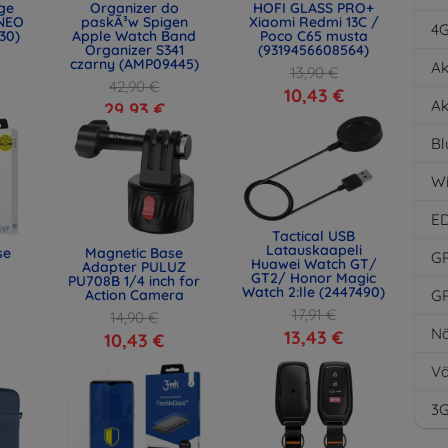
age
Organizer do
HOFI GLASS PRO+
NEO
paskÃ³w Spigen
Xiaomi Redmi 13C /
4
30)
Apple Watch Band
Poco C65 musta
Organizer S341
(9319456608564)
czarny (AMP09445)
Ak
13,90 €
42,90 €
10,43 €
Ak
29,93 €
Bl
Wi
E
Tactical USB
Latauskaapeli
se
Magnetic Base
G
Huawei Watch GT/
Adapter PULUZ
GT2/ Honor Magic
PU708B 1/4 inch for
Watch 2:lle (2447490)
Action Camera
G
17,91 €
14,90 €
Nä
13,43 €
10,43 €
Vä
3