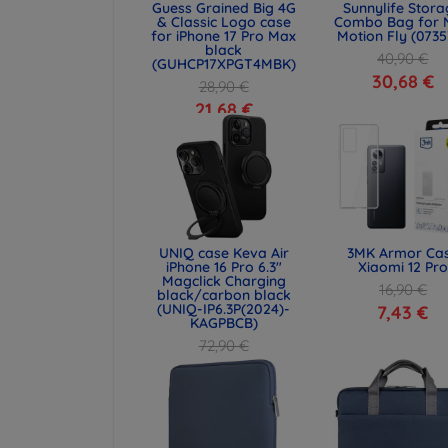
Guess Grained Big 4G
Sunnylife Stor
& Classic Logo case
Combo Bag for 
for iPhone 17 Pro Max
Motion Fly (0735
black
40,90 €
(GUHCP17XPGT4MBK)
30,68 €
28,90 €
21,68 €
UNIQ case Keva Air
3MK Armor Ca
iPhone 16 Pro 6.3"
Xiaomi 12 Pro
Magclick Charging
16,90 €
black/carbon black
(UNIQ-IP6.3P(2024)-
7,43 €
KAGPBCB)
72,90 €
54,67 €