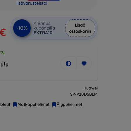
lisävarusteista!
Alennus
Lisää
-10%
kupongilla
 €
ostoskoriin
EXTRA10
ty
yty
Huawei
SP-P20DSBLM
bletit
Matkapuhelimet
Älypuhelimet