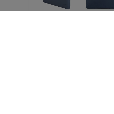
UNIQ bag Cyprus
UNIQ Stockho
laptop Sleeve 14
laptop Sleeve 
"abyss blue Water-
"abyss blue (UN
resistant Neoprene
STOCKHOLM (16
(UNIQ-CYPRUS (14) -
ABSBLUE)
ABSBLUE)
52,90 €
32,90 €
39,68 €
24,68 €
UNIQ bag Cyprus
Spigen Univers
laptop Sleeve 16
Passport Holder 
"marl gray Water-
MagSafe Walle
resistant Neoprene
black (AFA1134
(UNIQ-CYPRUS (16) -
46,90 €
MALGRY)
35,18 €
37,89 €
28,42 €
Kaikki