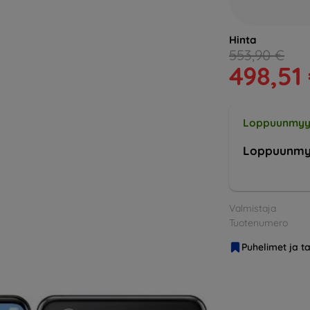
Hinta
553,90 €
498,51
Loppuunmyy
Loppuunmy
Valmistaja
Tuotenumero
Puhelimet ja ta