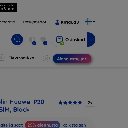
amaatio
Yhteystiedot
Kirjaudu
Ostoskori
0
0
0
Elektroniikka
Alennusmyynti
lin Huawei P20
2x
SIM, Black
aite ja saat
25% alennusta
kaikista sen