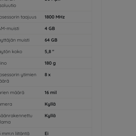
soluutio
osessorin taajuus
1800
MHz
M-muisti
4
GB
yttäjän muisti
64
GB
ytön koko
5,8
"
ino
180
g
osessorin ytimien
8
x
äärä
rien määrä
16
mil
amera
Kyllä
säänrakennettu
Kyllä
alama
5 mm:n liitäntä
Ei