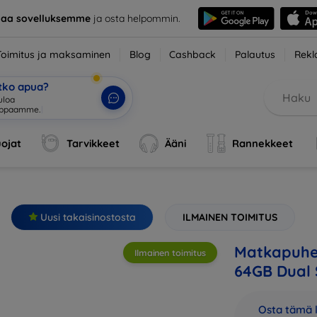
taa sovelluksemme
ja osta helpommin.
Toimitus ja maksaminen
Blog
Cashback
Palautus
Rekl
etko apua?
ojat
Tarvikkeet
Ääni
Rannekkeet
Uusi takaisinostosta
ILMAINEN TOIMITUS
Matkapuhe
Ilmainen toimitus
64GB Dual 
Osta tämä l