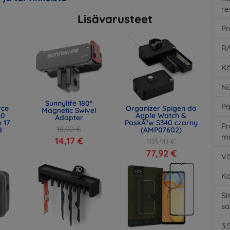
re
Lisävarusteet
Pr
RA
Kä
Nä
Sunnylife 180°
Pa
rce
Organizer Spigen do
Magnetic Swivel
.0
Apple Watch &
Adapter
 17
PaskÃ³w S340 czarny
Pr
18,90 €
d
(AMP07602)
m
)
14,17 €
103,90 €
77,92 €
Vä
K
Si
s
3,