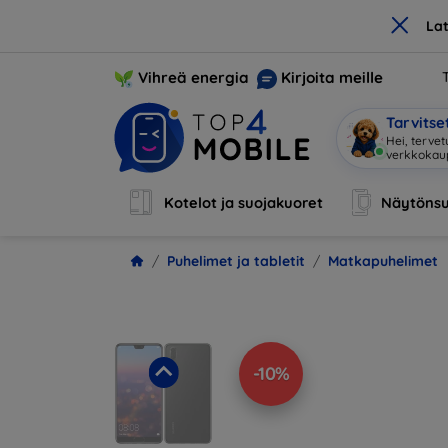
×
La
Vihreä energia
Kirjoita meille
Tarvits
Olen
|
Kotelot ja suojakuoret
Näytönsu
Puhelimet ja tabletit
Matkapuhelimet
-10%