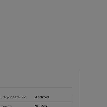
yttöjärjestelmä
Android
ameran
20
Mpx