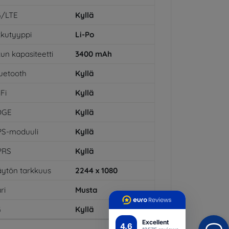
G/LTE
Kyllä
kutyyppi
Li-Po
un kapasiteetti
3400
mAh
uetooth
Kyllä
Fi
Kyllä
DGE
Kyllä
PS-moduuli
Kyllä
PRS
Kyllä
ytön tarkkuus
2244 x 1080
ri
Musta
G
Kyllä
Excellent
4.6