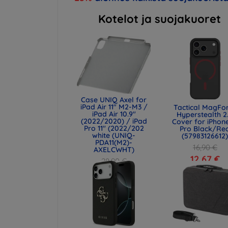
Kotelot ja suojakuoret
Case UNIQ Axel for
iPad Air 11" M2-M3 /
Tactical MagFo
iPad Air 10.9"
Hyperstealth 2
(2022/2020) / iPad
Cover for iPhone
Pro 11" (2022/202
Pro Black/Re
white (UNIQ-
(57983126612
PDA11(M2)-
16,90 €
AXELCWHT)
12,67 €
28,90 €
21,68 €