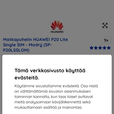
Matkapuhelin HUAWEI P20 Lite
5x
Single SIM - Modrý (SP-
P20LSSLOM)
Osta tämä laite ja saat
25% alennusta
kaikista sen
lisävarusteista!
Tämä verkkosivusto käyttää
evästeitä.
Kuvaus ja tekniset tiedot
Käytämme sivustollamme evästeitä. Osa niistä
Hinta
on välttämättömiä sivuston asianmukaisen
202,90 €
toiminnan kannalta, kun taas toiset auttavat
182,61 €
meitä analysoimaan kävijäliikennettä sekä
mukauttamaan sisältöä ja mainontaa.