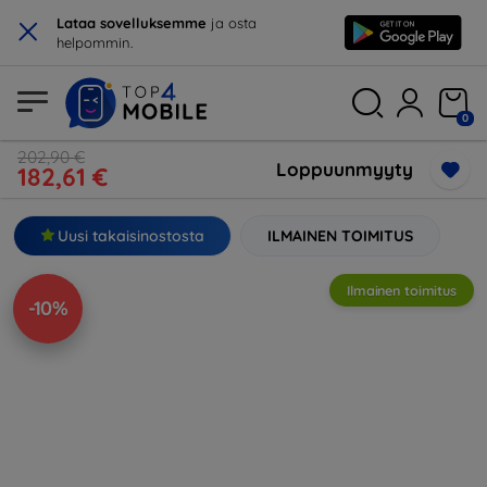
×
Lataa sovelluksemme
ja osta
helpommin.
0
202,90 €
Loppuunmyyty
182,61 €
Uusi takaisinostosta
ILMAINEN TOIMITUS
Ilmainen toimitus
-10%