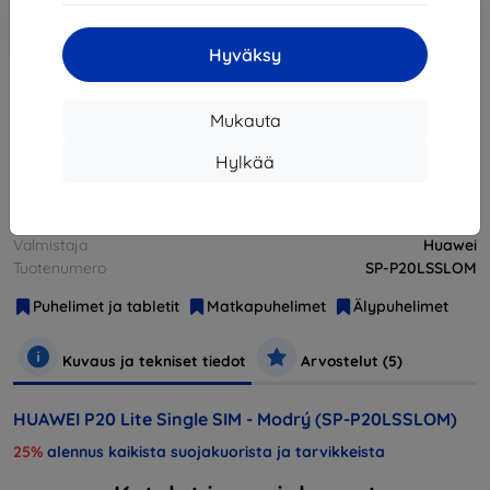
Lisää
Alennus kupongilla
-10%
EXTRA10
ostoskoriin
Hyväksy
Loppuunmyyty
Mukauta
Loppuunmyyty
Hylkää
Valmistaja
Huawei
Tuotenumero
SP-P20LSSLOM
Puhelimet ja tabletit
Matkapuhelimet
Älypuhelimet
Kuvaus ja tekniset tiedot
Arvostelut (5)
HUAWEI P20 Lite Single SIM - Modrý (SP-P20LSSLOM)
25%
alennus kaikista suojakuorista ja tarvikkeista