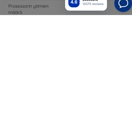
4.6
13575 reviews
Prosessorin ytimien
8
x
määrä
Kamera
Kyllä
Sisäänrakennettu salama
Kyllä
MP3-toisto
Kyllä
3,5 mm:n liitäntä
Kyllä
4G/LTE
Kyllä
Akun kapasiteetti
3000
mAh
Bluetooth
Kyllä
WiFi
Kyllä
Väri
Kulta