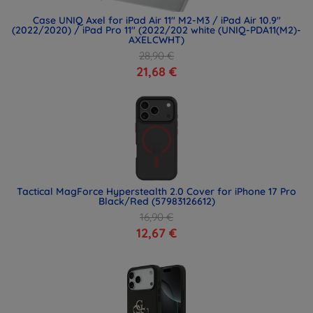
Case UNIQ Axel for iPad Air 11" M2-M3 / iPad Air 10.9"
(2022/2020) / iPad Pro 11" (2022/202 white (UNIQ-PDA11(M2)-
AXELCWHT)
28,90 €
21,68 €
Tactical MagForce Hyperstealth 2.0 Cover for iPhone 17 Pro
Black/Red (57983126612)
16,90 €
12,67 €