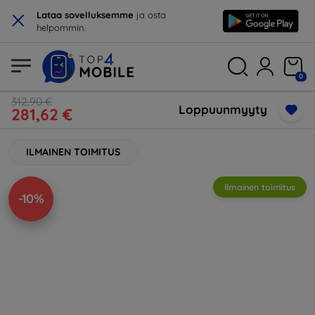
×
Lataa sovelluksemme
ja osta
helpommin.
0
312,90 €
Loppuunmyyty
281,62 €
ILMAINEN TOIMITUS
Ilmainen toimitus
-10%