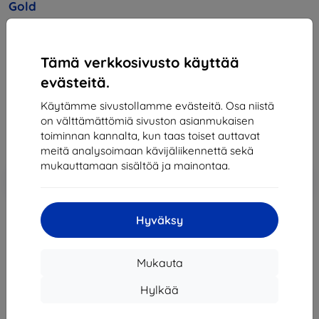
Gold
Osta tämä laite ja saat
25% alennusta
kaikista sen
lisävarusteista!
Tämä verkkosivusto käyttää
evästeitä.
312,90 €
281,62 €
Käytämme sivustollamme evästeitä. Osa niistä
on välttämättömiä sivuston asianmukaisen
toiminnan kannalta, kun taas toiset auttavat
Hinta ilman ALV:tä
227,11 €
meitä analysoimaan kävijäliikennettä sekä
mukauttamaan sisältöä ja mainontaa.
Lisää
Alennus kupongilla
-10%
EXTRA10
ostoskoriin
Hyväksy
Loppuunmyyty
Mukauta
Loppuunmyyty
Hylkää