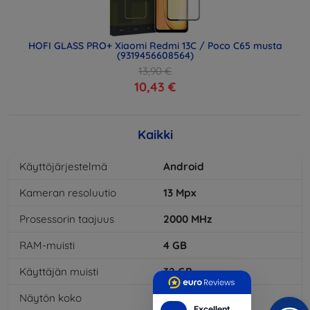
HOFI GLASS PRO+ Xiaomi Redmi 13C / Poco C65 musta
(9319456608564)
13,90 €
10,43 €
Kaikki
Käyttöjärjestelmä
Android
Kameran resoluutio
13
Mpx
Prosessorin taajuus
2000
MHz
RAM-muisti
4
GB
Käyttäjän muisti
32
GB
Näytön koko
5,5
"
Excellent