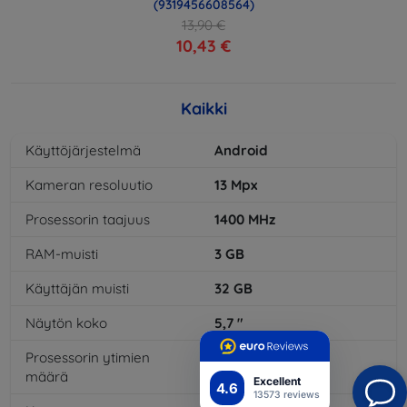
(9319456608564)
13,90 €
10,43 €
Kaikki
Käyttöjärjestelmä
Android
Kameran resoluutio
13
Mpx
Prosessorin taajuus
1400
MHz
RAM-muisti
3
GB
Käyttäjän muisti
32
GB
Näytön koko
5,7
"
Prosessorin ytimien
8
x
määrä
Excellent
4.6
13573 reviews