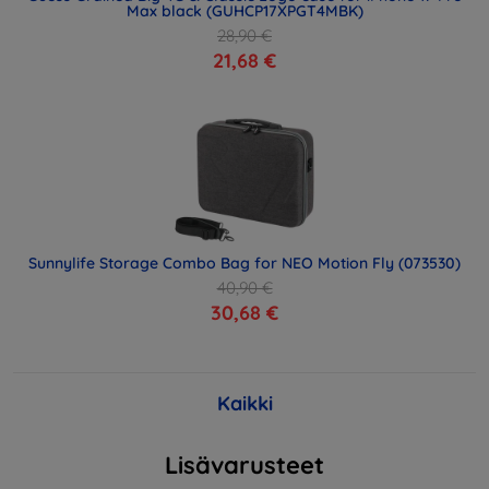
Max black (GUHCP17XPGT4MBK)
28,90 €
21,68 €
Sunnylife Storage Combo Bag for NEO Motion Fly (073530)
40,90 €
30,68 €
Kaikki
Lisävarusteet