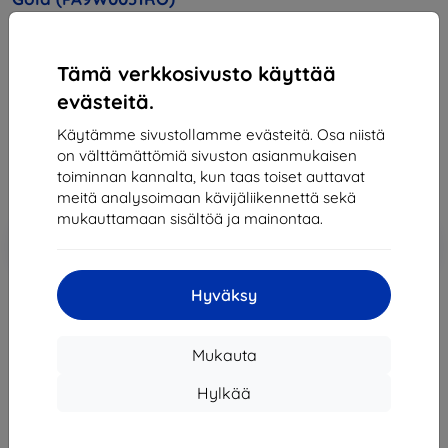
Osta tämä laite ja saat
25% alennusta
kaikista sen
Tämä verkkosivusto käyttää
lisävarusteista!
evästeitä.
209,89 €
Käytämme sivustollamme evästeitä. Osa niistä
188,90 €
on välttämättömiä sivuston asianmukaisen
toiminnan kannalta, kun taas toiset auttavat
Hinta ilman ALV:tä
152,34 €
meitä analysoimaan kävijäliikennettä sekä
mukauttamaan sisältöä ja mainontaa.
Lisää
Alennus kupongilla
-10%
EXTRA10
ostoskoriin
Hyväksy
Loppuunmyyty
Mukauta
Loppuunmyyty
Hylkää
Valmistaja
Lenovo