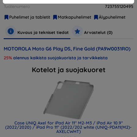
Tuotenumero
723755120495
Puhelimet ja tabletit
Matkapuhelimet
Älypuhelimet
Kuvaus ja tekniset tiedot
Arvostelut (0)
MOTOROLA Moto G6 Play DS, Fine Gold (PA9W0031RO)
25%
alennus kaikista suojakuorista ja tarvikkeista
Kotelot ja suojakuoret
Case UNIQ Axel for iPad Air 11" M2-M3 / iPad Air 10.9"
(2022/2020) / iPad Pro 11" (2022/202 white (UNIQ-PDA11(M2)-
AXELCWHT)