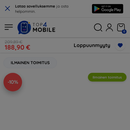
×
Lataa sovelluksemme
ja osta
helpommin.
0
209,89 €
Loppuunmyyty
188,90 €
ILMAINEN TOIMITUS
Ilmainen toimitus
-10%