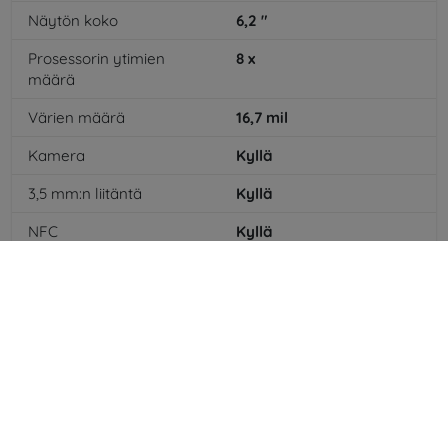
Näytön koko
6,2
"
Prosessorin ytimien
8
x
määrä
Värien määrä
16,7
mil
Kamera
Kyllä
3,5 mm:n liitäntä
Kyllä
NFC
Kyllä
4G/LTE
Kyllä
Akkutyyppi
Li-Po
Akun kapasiteetti
3500
mAh
WiFi
Kyllä
GPS-moduuli
Kyllä