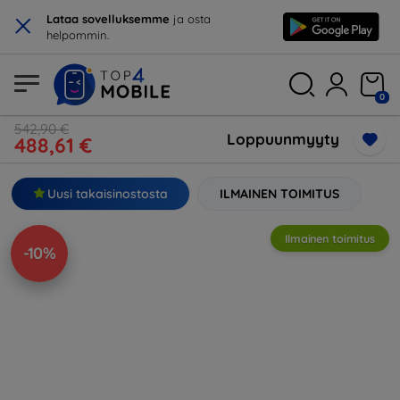
×
Lataa sovelluksemme
ja osta
helpommin.
0
542,90 €
Loppuunmyyty
488,61 €
Uusi takaisinostosta
ILMAINEN TOIMITUS
Ilmainen toimitus
-10%