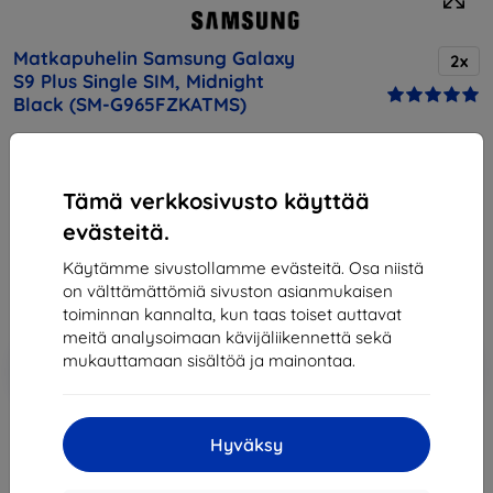
Matkapuhelin Samsung Galaxy
2x
S9 Plus Single SIM, Midnight
Black (SM-G965FZKATMS)
Osta tämä laite ja saat
25% alennusta
kaikista sen
lisävarusteista!
Tämä verkkosivusto käyttää
evästeitä.
Hinta
542,90 €
Käytämme sivustollamme evästeitä. Osa niistä
488,61 €
on välttämättömiä sivuston asianmukaisen
toiminnan kannalta, kun taas toiset auttavat
meitä analysoimaan kävijäliikennettä sekä
Lisää
Alennus kupongilla
mukauttamaan sisältöä ja mainontaa.
-10%
EXTRA10
ostoskoriin
Hyväksy
Loppuunmyyty