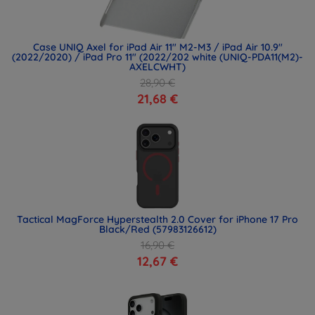
Case UNIQ Axel for iPad Air 11" M2-M3 / iPad Air 10.9"
(2022/2020) / iPad Pro 11" (2022/202 white (UNIQ-PDA11(M2)-
AXELCWHT)
28,90 €
21,68 €
Tactical MagForce Hyperstealth 2.0 Cover for iPhone 17 Pro
Black/Red (57983126612)
16,90 €
12,67 €