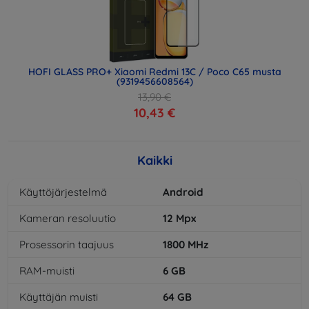
HOFI GLASS PRO+ Xiaomi Redmi 13C / Poco C65 musta
(9319456608564)
13,90 €
10,43 €
Kaikki
Käyttöjärjestelmä
Android
Kameran resoluutio
12
Mpx
Prosessorin taajuus
1800
MHz
RAM-muisti
6
GB
Käyttäjän muisti
64
GB