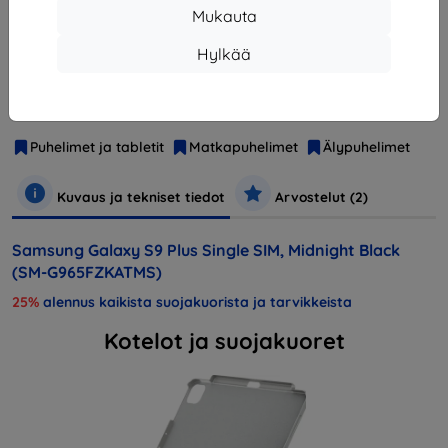
Loppuunmyyty
Mukauta
Hylkää
Valmistaja
Samsung
Tuotenumero
SM-G965FZKATMS
Puhelimet ja tabletit
Matkapuhelimet
Älypuhelimet
Kuvaus ja tekniset tiedot
Arvostelut (2)
Samsung Galaxy S9 Plus Single SIM, Midnight Black
(SM-G965FZKATMS)
25%
alennus kaikista suojakuorista ja tarvikkeista
Kotelot ja suojakuoret