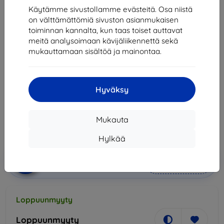
Käytämme sivustollamme evästeitä. Osa niistä
on välttämättömiä sivuston asianmukaisen
toiminnan kannalta, kun taas toiset auttavat
Matkapuhelin Huawei P9 Lite 2017 Single SIM biely
meitä analysoimaan kävijäliikennettä sekä
mukauttamaan sisältöä ja mainontaa.
Osta tämä laite ja saat
25% alennusta
kaikista sen
lisävarusteista!
Hyväksy
Hinta
159,90 €
143,91 €
Mukauta
Hylkää
Lisää
Alennus kupongilla
-10%
EXTRA10
ostoskoriin
Loppuunmyyty
Loppuunmyyty