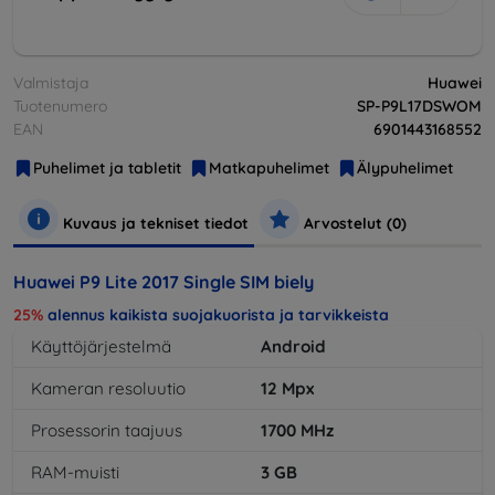
Valmistaja
Huawei
Tuotenumero
SP-P9L17DSWOM
EAN
6901443168552
Puhelimet ja tabletit
Matkapuhelimet
Älypuhelimet
Kuvaus ja tekniset tiedot
Arvostelut (0)
Huawei P9 Lite 2017 Single SIM biely
25%
alennus kaikista suojakuorista ja tarvikkeista
Käyttöjärjestelmä
Android
Kameran resoluutio
12
Mpx
Prosessorin taajuus
1700
MHz
RAM-muisti
3
GB