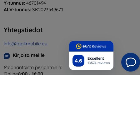
Y-tunnus:
46701494
ALV-tunnus:
SK2023549671
Yhteystiedot
info@top4mobile.eu
Kirjoita meille
Excellent
4.6
13574 reviews
Maanantaista perjantaihin:
Online
8:00 - 16:00
Lauantai ja sunnuntai:
Offline
Ostaminen
Toimitus ja maksaminen
Blog