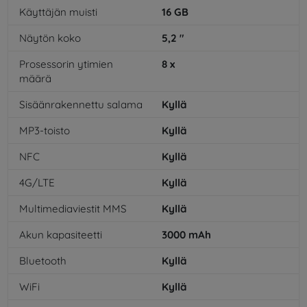
Käyttäjän muisti
16
GB
Näytön koko
5,2
"
Prosessorin ytimien
8
x
määrä
Sisäänrakennettu salama
Kyllä
MP3-toisto
Kyllä
NFC
Kyllä
4G/LTE
Kyllä
Multimediaviestit MMS
Kyllä
Akun kapasiteetti
3000
mAh
Bluetooth
Kyllä
WiFi
Kyllä