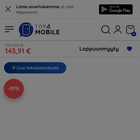
×
Lataa sovelluksemme
ja osta
helpommin.
0
159,90 €
Loppuunmyyty
143,91 €
Uusi takaisinostosta
-10%