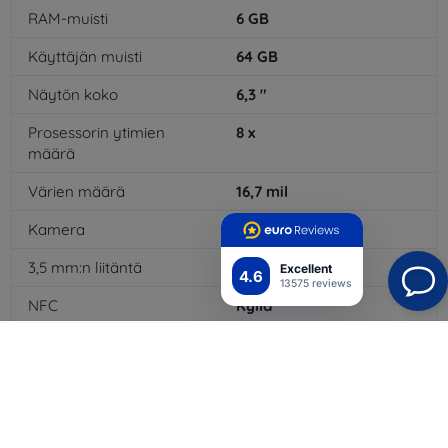
RAM-muisti
6
GB
Käyttäjän muisti
64
GB
Näytön koko
6,3
"
Prosessorin ytimien
8
x
määrä
Värien määrä
16,7
mil
Kamera
Kyllä
3,5 mm:n liitäntä
Kyllä
Excellent
4.6
13575 reviews
NFC
Kyllä
4G/LTE
Kyllä
Akkutyyppi
Li-Po
Akun kapasiteetti
3300
mAh