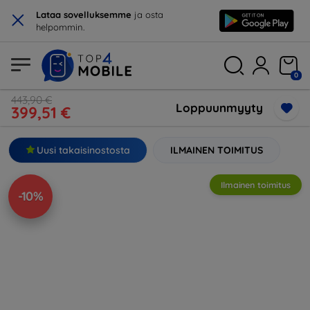
×
Lataa sovelluksemme
ja osta
helpommin.
0
443,90 €
Loppuunmyyty
399,51 €
Uusi takaisinostosta
ILMAINEN TOIMITUS
Ilmainen toimitus
-10%