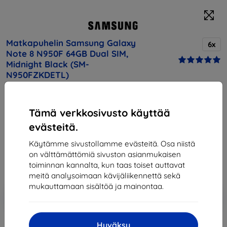
Matkapuhelin Samsung Galaxy
6x
Note 8 N950F 64GB Dual SIM,
Midnight Black (SM-
N950FZKDETL)
Osta tämä laite ja saat
25% alennusta
kaikista sen
Tämä verkkosivusto käyttää
lisävarusteista!
evästeitä.
Hinta
Käytämme sivustollamme evästeitä. Osa niistä
443,90 €
on välttämättömiä sivuston asianmukaisen
399,51 €
toiminnan kannalta, kun taas toiset auttavat
meitä analysoimaan kävijäliikennettä sekä
mukauttamaan sisältöä ja mainontaa.
Lisää
Alennus kupongilla
-10%
EXTRA10
ostoskoriin
Hyväksy