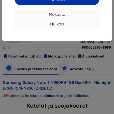
Loppuunmyyty
Mukauta
Loppuunmyyty
Hylkää
Valmistaja
Samsung
Tuotenumero
SM-N950FZKDETL
EAN
88060889648989
Puhelimet ja tabletit
Matkapuhelimet
Älypuhelimet
Kuvaus ja tekniset tiedot
Arvostelut (6)
Samsung Galaxy Note 8 N950F 64GB Dual SIM, Midnight
Black (SM-N950FZKDETL)
25%
alennus kaikista suojakuorista ja tarvikkeista
Kotelot ja suojakuoret