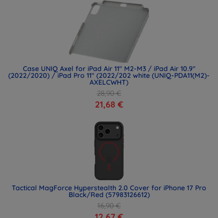
Case UNIQ Axel for iPad Air 11" M2-M3 / iPad Air 10.9"
(2022/2020) / iPad Pro 11" (2022/202 white (UNIQ-PDA11(M2)-
AXELCWHT)
28,90 €
21,68 €
Tactical MagForce Hyperstealth 2.0 Cover for iPhone 17 Pro
Black/Red (57983126612)
16,90 €
12,67 €