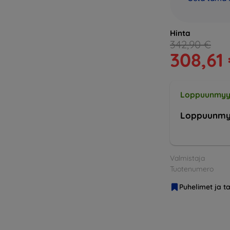
Hinta
342,90 €
308,61
Loppuunmyy
Loppuunmy
Valmistaja
Tuotenumero
Puhelimet ja ta