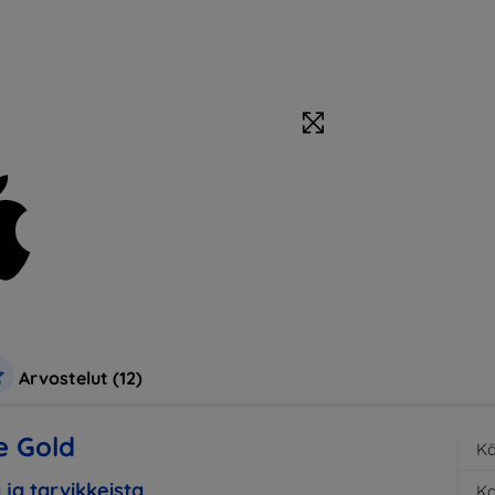
Arvostelut (12)
e Gold
Kä
 ja tarvikkeista
K