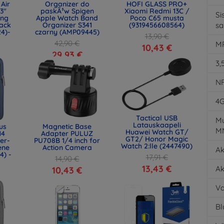
Air
Organizer do
HOFI GLASS PRO+
.3"
paskÃ³w Spigen
Xiaomi Redmi 13C /
Si
ing
Apple Watch Band
Poco C65 musta
ack
Organizer S341
(9319456608564)
s
24)-
czarny (AMP09445)
13,90 €
42,90 €
MP
10,43 €
29,93 €
3,
N
4
Tactical USB
Mu
Latauskaapeli
us
Magnetic Base
M
Huawei Watch GT/
14
Adapter PULUZ
GT2/ Honor Magic
er-
PU708B 1/4 inch for
Watch 2:lle (2447490)
ene
Action Camera
Ak
4) -
17,91 €
14,90 €
13,43 €
Ak
10,43 €
Va
Bl