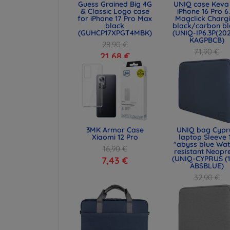
Guess Grained Big 4G
UNIQ case Keva 
& Classic Logo case
iPhone 16 Pro 6
for iPhone 17 Pro Max
Magclick Charg
black
black/carbon bl
(GUHCP17XPGT4MBK)
(UNIQ-IP6.3P(20
KAGPBCB)
28,90 €
71,90 €
21,68 €
53,93 €
3MK Armor Case
UNIQ bag Cypr
Xiaomi 12 Pro
laptop Sleeve 
"abyss blue Wat
16,90 €
resistant Neopr
(UNIQ-CYPRUS (1
7,43 €
ABSBLUE)
32,90 €
24,68 €