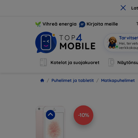
×
La
Vihreä energia
Kirjoita meille
Tarvits
Ole
|
Kotelot ja suojakuoret
Näytönsu
Puhelimet ja tabletit
Matkapuhelimet
-10%