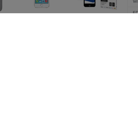
Wi
E
us
XQISIT Screen
3MK FlexibleGlass
16
Protector AS 2pc for
iPhone 5/5S/SE
er-
IPHONE 5/5s/5C/SE
Hybrid Glass
G
ene
clear (22927)
12,90 €
6) -
41,90 €
G
9,67 €
20,93 €
Nä
Vä
3MK FlexibleGlass
al
3MK Apple iPhone
Lite iPhone 5/5/SE
with
5/5S/SE - 3mk
Hybrid Glass Lite
t,
SilverProtection+
4)
(5903108305112)
10,90 €
14,90 €
7,43 €
11,18 €
Kaikki