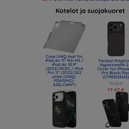
Kotelot ja suojakuoret
Case UNIQ Axel for
iPad Air 11" M2-M3 /
Tactical MagFo
iPad Air 10.9"
Hyperstealth 2
(2022/2020) / iPad
Cover for iPhone
Pro 11" (2022/202
Pro Black/Re
white (UNIQ-
(57983126612
PDA11(M2)-
16,90 €
AXELCWHT)
12,67 €
28,90 €
21,68 €