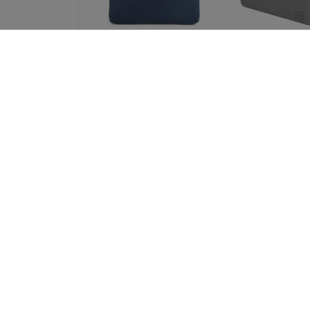
UNIQ Stockholm
UNIQ bag Cypr
laptop Sleeve 16
laptop Sleeve 
"abyss blue (UNIQ-
"marl gray Wat
STOCKHOLM (16) -
resistant Neopr
ABSBLUE)
(UNIQ-CYPRUS (1
MALGRY)
51,89 €
37,89 €
38,92 €
28,42 €
3MK Apple iPhone
Spigen Univers
5/5S/SE - 3mk Armor
Passport Holder 
Case
MagSafe Walle
black (AFA1134
14,90 €
46,90 €
11,18 €
35,18 €
Kaikki