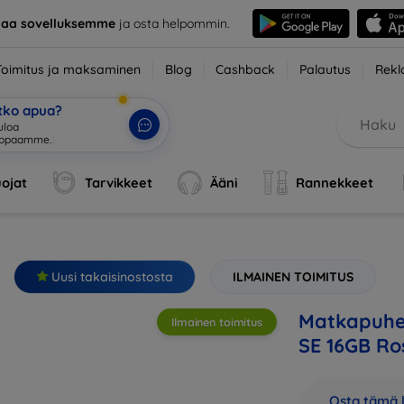
taa sovelluksemme
ja osta helpommin.
Toimitus ja maksaminen
Blog
Cashback
Palautus
Rekl
etko apua?
ojat
Tarvikkeet
Ääni
Rannekkeet
Uusi takaisinostosta
ILMAINEN TOIMITUS
Matkapuhel
Ilmainen toimitus
SE 16GB Ro
Osta tämä l