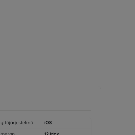
yttöjärjestelmä
iOS
ameran
12
Mpx