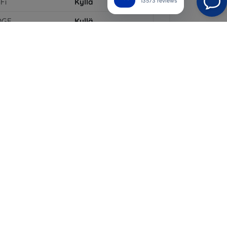
Fi
Kyllä
13573 reviews
DGE
Kyllä
PS-moduuli
Kyllä
PRS
Kyllä
ytön tarkkuus
1136 x 640
ri
Vaaleanpunainen