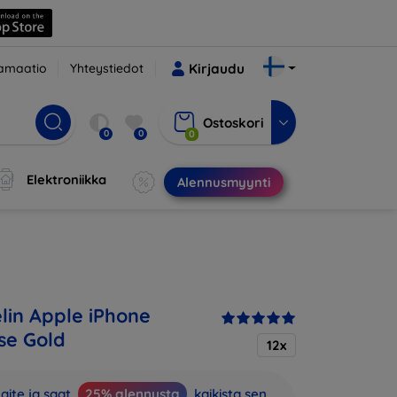
amaatio
Yhteystiedot
Kirjaudu
Ostoskori
0
0
0
Elektroniikka
Alennusmyynti
in Apple iPhone
se Gold
12x
aite ja saat
25% alennusta
kaikista sen