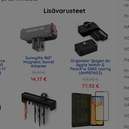
re
Lisävarusteet
Pr
RA
Kä
Nä
Sunnylife 180°
Pa
rce
Organizer Spigen do
Magnetic Swivel
.0
Apple Watch &
Adapter
 17
PaskÃ³w S340 czarny
Pr
18,90 €
d
(AMP07602)
m
)
14,17 €
103,90 €
77,92 €
Ke
Nä
l
Vä
K