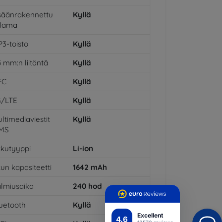
säänrakennettu
Kyllä
alama
3-toisto
Kyllä
5 mm:n liitäntä
Kyllä
FC
Kyllä
G/LTE
Kyllä
ltimediaviestit
Kyllä
MS
kutyyppi
Li-ion
un kapasiteetti
1642
mAh
lmiusaika
240
hod
uetooth
Kyllä
Excellent
4.6