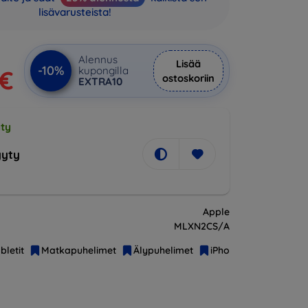
lisävarusteista!
Alennus
Lisää
-10%
kupongilla
 €
ostoskoriin
EXTRA10
ty
yty
Apple
MLXN2CS/A
bletit
Matkapuhelimet
Älypuhelimet
iPhone