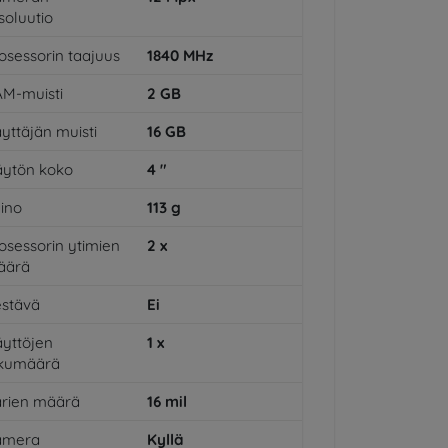
soluutio
osessorin taajuus
1840
MHz
M-muisti
2
GB
yttäjän muisti
16
GB
ytön koko
4
"
ino
113
g
osessorin ytimien
2
x
äärä
stävä
Ei
yttöjen
1
x
ukumäärä
rien määrä
16
mil
amera
Kyllä