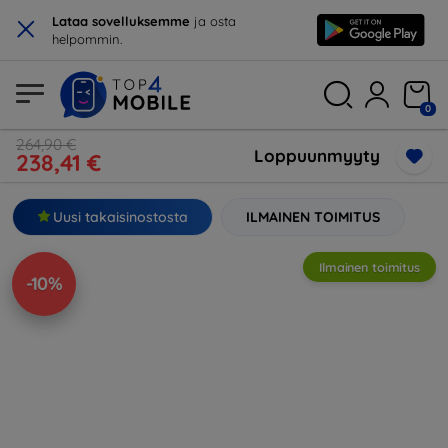
×
Lataa sovelluksemme
ja osta
helpommin.
0
264,90 €
Loppuunmyyty
238,41 €
Uusi takaisinostosta
ILMAINEN TOIMITUS
Ilmainen toimitus
-10%