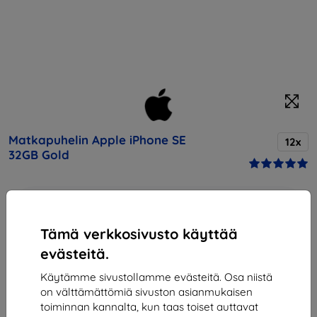
Matkapuhelin Apple iPhone SE
12x
32GB Gold
Osta tämä laite ja saat
25% alennusta
kaikista sen
lisävarusteista!
Tämä verkkosivusto käyttää
evästeitä.
Hinta
264,90 €
Käytämme sivustollamme evästeitä. Osa niistä
238,41 €
on välttämättömiä sivuston asianmukaisen
toiminnan kannalta, kun taas toiset auttavat