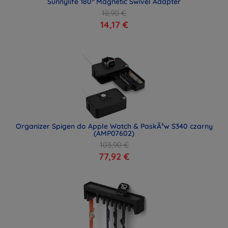
Sunnylife 180° Magnetic Swivel Adapter
18,90 €
14,17 €
Organizer Spigen do Apple Watch & PaskÃ³w S340 czarny
(AMP07602)
103,90 €
77,92 €