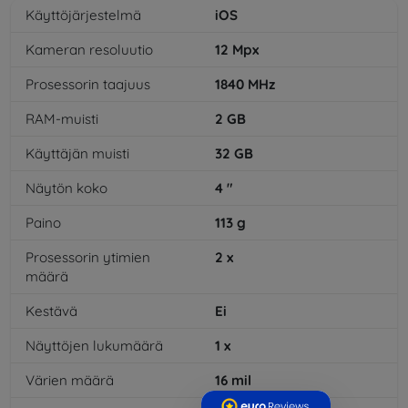
Käyttöjärjestelmä
iOS
Kameran resoluutio
12
Mpx
Prosessorin taajuus
1840
MHz
RAM-muisti
2
GB
Käyttäjän muisti
32
GB
Näytön koko
4
"
Paino
113
g
Prosessorin ytimien
2
x
määrä
Kestävä
Ei
Näyttöjen lukumäärä
1
x
Värien määrä
16
mil