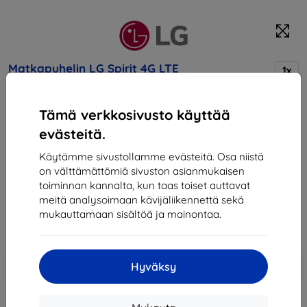
Matkapuhelin LG Spirit 4G LTE
1x
(H440n) (LGH440N.ACZEKG) zlatý
Tämä verkkosivusto käyttää
Osta tämä laite ja saat
25% alennusta
kaikista sen
evästeitä.
lisävarusteista!
Käytämme sivustollamme evästeitä. Osa niistä
on välttämättömiä sivuston asianmukaisen
146,90 €
toiminnan kannalta, kun taas toiset auttavat
132,21 €
meitä analysoimaan kävijäliikennettä sekä
mukauttamaan sisältöä ja mainontaa.
Hinta ilman ALV:tä
106,62 €
Lisää
Alennus kupongilla
-10%
Hyväksy
EXTRA10
ostoskoriin