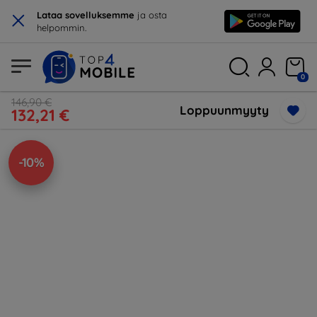
×
Lataa sovelluksemme
ja osta
helpommin.
0
146,90 €
Loppuunmyyty
132,21 €
-10%