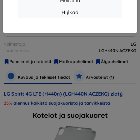
Mukauta
Loppuunmyyty
Hylkää
Loppuunmyyty
Valmistaja
LG
Tuotenumero
LGH440N.ACZEKG
Puhelimet ja tabletit
Matkapuhelimet
Älypuhelimet
Kuvaus ja tekniset tiedot
Arvostelut (1)
LG Spirit 4G LTE (H440n) (LGH440N.ACZEKG) zlatý
25%
alennus kaikista suojakuorista ja tarvikkeista
Kotelot ja suojakuoret