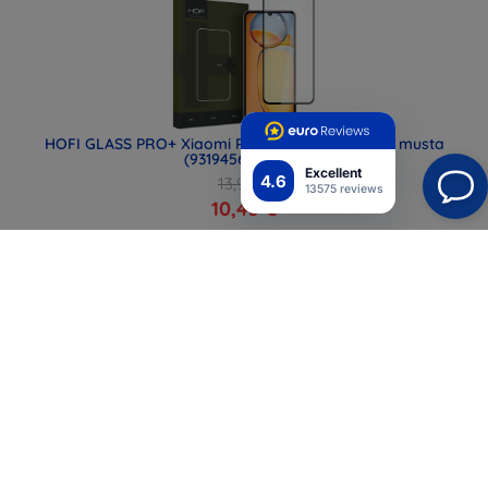
HOFI GLASS PRO+ Xiaomi Redmi 13C / Poco C65 musta
(9319456608564)
Excellent
4.6
13,90 €
13575 reviews
10,43 €
Kaikki