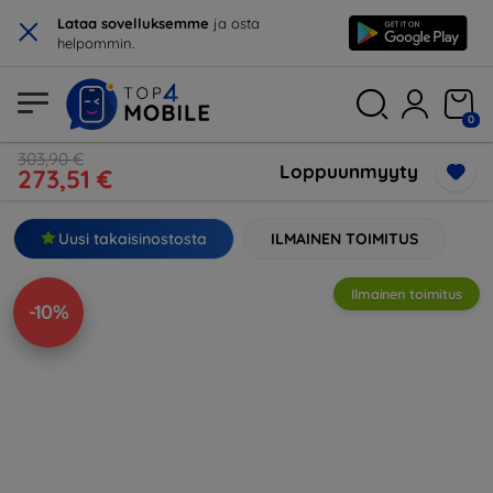
×
Lataa sovelluksemme
ja osta
helpommin.
0
303,90 €
Loppuunmyyty
273,51 €
Uusi takaisinostosta
ILMAINEN TOIMITUS
Ilmainen toimitus
-10%