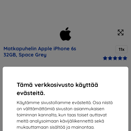
Matkapuhelin Apple iPhone 6s
11x
32GB, Space Grey
Osta tämä laite ja saat
25% alennusta
kaikista sen
lisävarusteista!
Tämä verkkosivusto käyttää
evästeitä.
Hinta
303,90 €
Käytämme sivustollamme evästeitä. Osa niistä
273,51 €
on välttämättömiä sivuston asianmukaisen
toiminnan kannalta, kun taas toiset auttavat
meitä analysoimaan kävijäliikennettä sekä
mukauttamaan sisältöä ja mainontaa.
Lisää
Alennus kupongilla
-10%