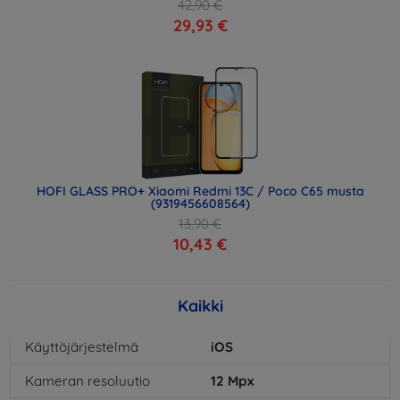
42,90 €
29,93 €
HOFI GLASS PRO+ Xiaomi Redmi 13C / Poco C65 musta
(9319456608564)
13,90 €
10,43 €
Kaikki
Käyttöjärjestelmä
iOS
Kameran resoluutio
12
Mpx