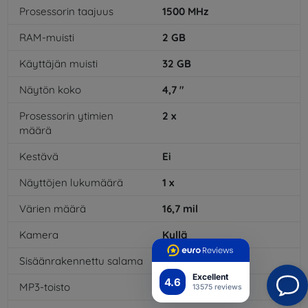
Prosessorin taajuus
1500
MHz
RAM-muisti
2
GB
Käyttäjän muisti
32
GB
Näytön koko
4,7
"
Prosessorin ytimien
2
x
määrä
Kestävä
Ei
Näyttöjen lukumäärä
1
x
Värien määrä
16,7
mil
Kamera
Kyllä
Sisäänrakennettu salama
Kyllä
Excellent
4.6
MP3-toisto
Kyllä
13575 reviews