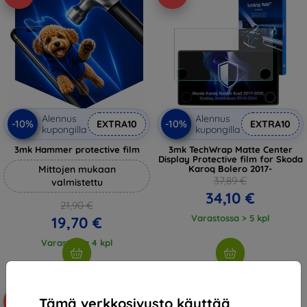
Alennus
Alennus
-10%
-10%
EXTRA10
EXTRA10
kupongilla
kupongilla
3mk Hammer protective film
3mk TechWrap Matte Center
Display Protective film for Skoda
Mittojen mukaan
Karoq Bolero 2017-
37,89 €
valmistettu
34,10 €
21,90 €
Varastossa > 5 kpl
19,70 €
Varastossa 4 kpl
Tämä verkkosivusto käyttää
-10%