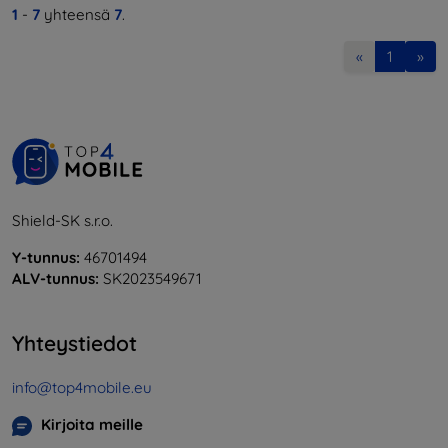
1
-
7
yhteensä
7
.
«
1
»
Shield-SK s.r.o.
Y-tunnus:
46701494
ALV-tunnus:
SK2023549671
Yhteystiedot
info@top4mobile.eu
Kirjoita meille