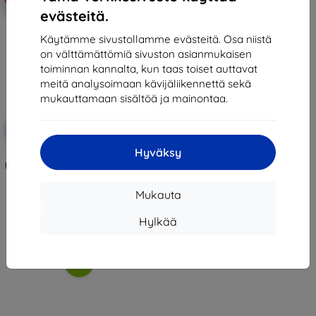
evästeitä.
Käytämme sivustollamme evästeitä. Osa niistä
on välttämättömiä sivuston asianmukaisen
toiminnan kannalta, kun taas toiset auttavat
meitä analysoimaan kävijäliikennettä sekä
mukauttamaan sisältöä ja mainontaa.
Alennus
-10%
EXTRA10
kupongilla
Hyväksy
3mk TechWrap Matte Center
Display Protective film for Skoda
Karoq Sportline
37,89 €
Mukauta
34,10 €
Hylkää
Varastossa 4 kpl