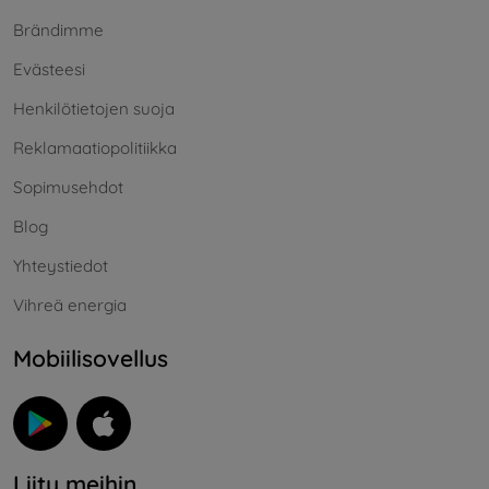
Brändimme
Evästeesi
Henkilötietojen suoja
Reklamaatiopolitiikka
Sopimusehdot
Blog
Yhteystiedot
Vihreä energia
Mobiilisovellus
Liity meihin