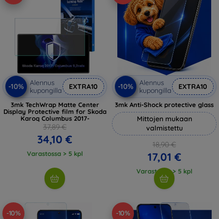
Alennus
Alennus
-10%
-10%
EXTRA10
EXTRA10
kupongilla
kupongilla
3mk TechWrap Matte Center
3mk Anti-Shock protective glass
Display Protective film for Skoda
Karoq Columbus 2017-
Mittojen mukaan
37,89 €
valmistettu
34,10 €
18,90 €
Varastossa > 5 kpl
17,01 €
Varastossa > 5 kpl
-10%
-10%