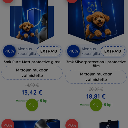
Alennus
Alennus
-10%
-10%
EXTRA10
EXTRA10
kupongilla
kupongilla
3mk Pure Matt protective glass
3mk Silverprotection+ protective
film
Mittojen mukaan
Mittojen mukaan
valmistettu
valmistettu
14,90 €
20,89 €
13,42 €
18,81 €
Varastossa > 5 kpl
Varastossa > 5 kpl
-10%
-10%