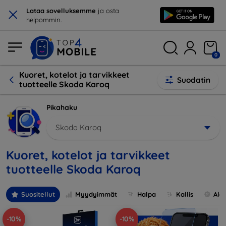
×
Lataa sovelluksemme
ja osta
helpommin.
0
Kuoret, kotelot ja tarvikkeet
Suodatin
tuotteelle Skoda Karoq
Pikahaku
Skoda Karoq
Kuoret, kotelot ja tarvikkeet
tuotteelle Skoda Karoq
Suositellut
Myydyimmät
Halpa
Kallis
Ale
-10%
-10%