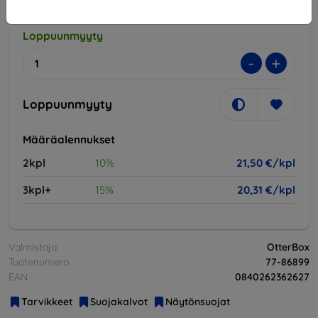
Loppuunmyyty
-
+
Loppuunmyyty
Määräalennukset
2kpl
10%
21,50 €/kpl
3kpl+
15%
20,31 €/kpl
Valmistaja
OtterBox
Tuotenumero
77-86899
EAN
0840262362627
Tarvikkeet
Suojakalvot
Näytönsuojat