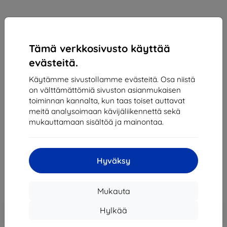
Tämä verkkosivusto käyttää
evästeitä.
Käytämme sivustollamme evästeitä. Osa niistä
on välttämättömiä sivuston asianmukaisen
toiminnan kannalta, kun taas toiset auttavat
Suojakalvo CP FILM SAMSUNG GALAXY S22+
meitä analysoimaan kävijäliikennettä sekä
CLEAR PROPACK (77-86899)
mukauttamaan sisältöä ja mainontaa.
Sopii:
Samsung Galaxy S22+
23,89 €
21,50 €
Hyväksy
Hinta ilman ALV:tä
17,34 €
Mukauta
Lisää
Alennus kupongilla
Hylkää
-10%
EXTRA10
ostoskoriin