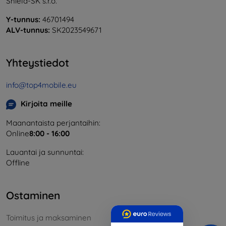
Shield-SK s.r.o.
Y-tunnus:
46701494
ALV-tunnus:
SK2023549671
Yhteystiedot
info@top4mobile.eu
Kirjoita meille
Maanantaista perjantaihin:
Online
8:00 - 16:00
Lauantai ja sunnuntai:
Offline
Ostaminen
Toimitus ja maksaminen