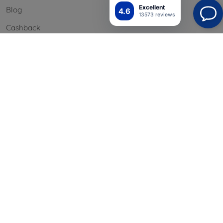
Excellent
Blog
4.6
13573 reviews
Cashback
Palautus
Reklamaatio
Yhteystiedot
Tiedot
Brändimme
Evästeesi
Henkilötietojen suoja
Reklamaatiopolitiikka
Sopimusehdot
Blog