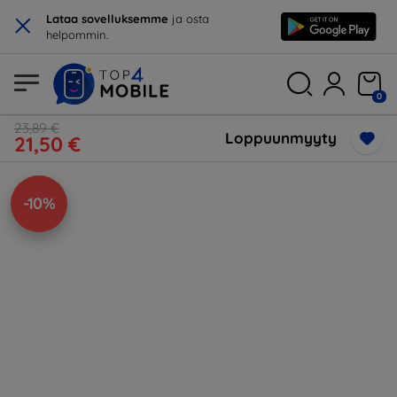
×
Lataa sovelluksemme
ja osta
helpommin.
0
23,89 €
Loppuunmyyty
21,50 €
-10%