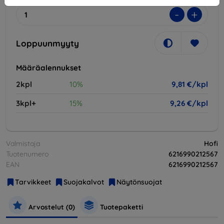
-
+
Loppuunmyyty
Määräalennukset
2kpl
10%
9,81 €/kpl
3kpl+
15%
9,26 €/kpl
Valmistaja
Hofi
Tuotenumero
6216990212567
EAN
6216990212567
Tarvikkeet
Suojakalvot
Näytönsuojat
Arvostelut (0)
Tuotepaketti