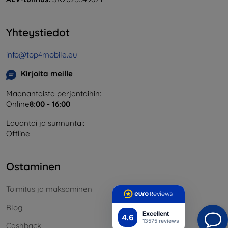
Yhteystiedot
info@top4mobile.eu
Kirjoita meille
Maanantaista perjantaihin:
Online
8:00 - 16:00
Lauantai ja sunnuntai:
Offline
Ostaminen
Toimitus ja maksaminen
Blog
Excellent
4.6
13575 reviews
Cashback