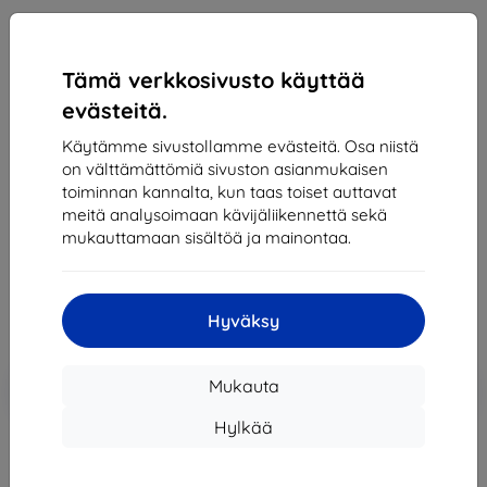
Tämä verkkosivusto käyttää
evästeitä.
Käytämme sivustollamme evästeitä. Osa niistä
Hofi
on välttämättömiä sivuston asianmukaisen
toiminnan kannalta, kun taas toiset auttavat
Suojakalvo + HYDROGEL FOIL FOR EACH PHONE
meitä analysoimaan kävijäliikennettä sekä
HOFI HYDROGEL FOR ALL MODELS
mukauttamaan sisältöä ja mainontaa.
10,90 €
9,81 €
Hyväksy
Hinta ilman ALV:tä
7,91 €
Lisää
Alennus kupongilla
-10%
Mukauta
EXTRA10
ostoskoriin
Hylkää
Loppuunmyyty