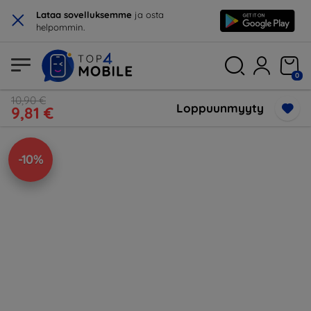
×
Lataa sovelluksemme
ja osta
helpommin.
0
10,90 €
Loppuunmyyty
9,81 €
-10%