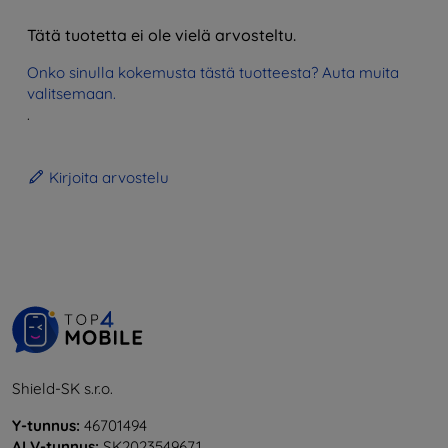
Tätä tuotetta ei ole vielä arvosteltu.
Onko sinulla kokemusta tästä tuotteesta? Auta muita
valitsemaan.
.
Kirjoita arvostelu
Shield-SK s.r.o.
Y-tunnus:
46701494
ALV-tunnus:
SK2023549671