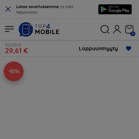
×
Lataa sovelluksemme
ja osta
helpommin.
0
32,90 €
Loppuunmyyty
29,61 €
-10%