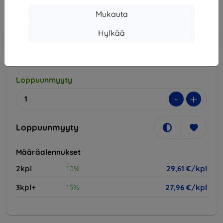
Hinta ilman ALV:tä
23,88 €
Mukauta
Hylkää
Lisää
Alennus kupongilla
-10%
EXTRA10
ostoskoriin
Loppuunmyyty
-
+
Loppuunmyyty
Määräalennukset
2kpl
10%
29,61 €/kpl
3kpl+
15%
27,96 €/kpl