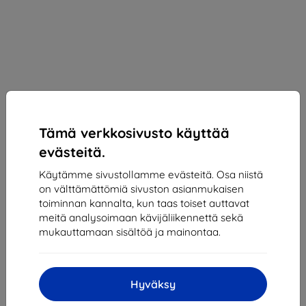
Tämä verkkosivusto käyttää
evästeitä.
Käytämme sivustollamme evästeitä. Osa niistä
on välttämättömiä sivuston asianmukaisen
Suojakalvo Spigen Paper Touch Film - iPad Pro
toiminnan kannalta, kun taas toiset auttavat
12.9" 21/20/18 (AFL03000)
meitä analysoimaan kävijäliikennettä sekä
Sopii:
Apple iPad Pro 12.9
mukauttamaan sisältöä ja mainontaa.
Kuvaus ja tekniset tiedot
32,90 €
Hyväksy
29,61 €