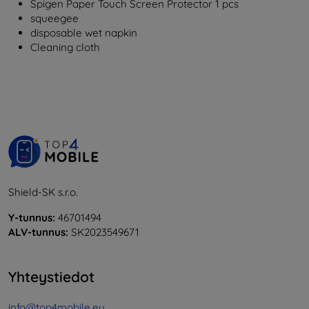
Spigen Paper Touch Screen Protector 1 pcs
squeegee
disposable wet napkin
Cleaning cloth
Shield-SK s.r.o.
Y-tunnus:
46701494
ALV-tunnus:
SK2023549671
Yhteystiedot
info@top4mobile.eu