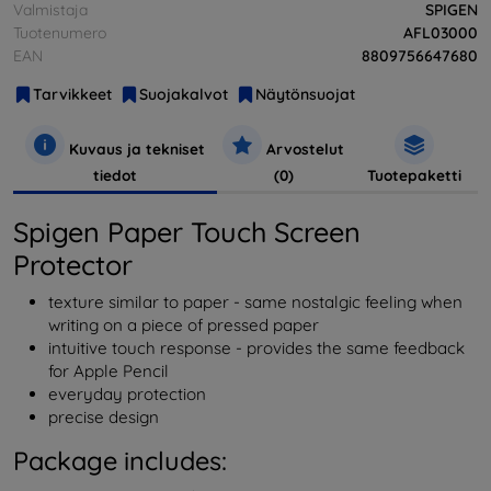
Valmistaja
SPIGEN
Tuotenumero
AFL03000
EAN
8809756647680
Tarvikkeet
Suojakalvot
Näytönsuojat
Kuvaus ja tekniset
Arvostelut
tiedot
(0)
Tuotepaketti
Spigen Paper Touch Screen
Protector
texture similar to paper - same nostalgic feeling when
writing on a piece of pressed paper
intuitive touch response - provides the same feedback
for Apple Pencil
everyday protection
precise design
Package includes: