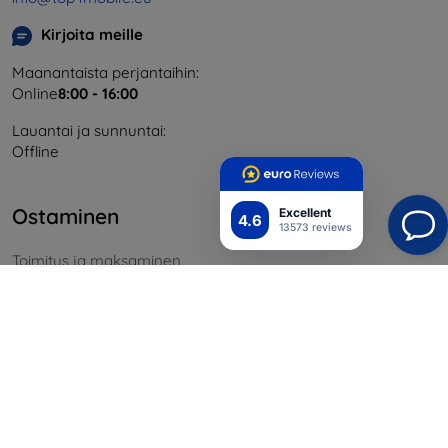
Kirjoita meille
Maanantaista perjantaihin:
Online
8:00 - 16:00
Lauantai ja sunnuntai:
Offline
Ostaminen
Excellent
4.6
13573 reviews
Toimitus ja maksaminen
Blog
Cashback
Palautus
Reklamaatio
Yhteystiedot