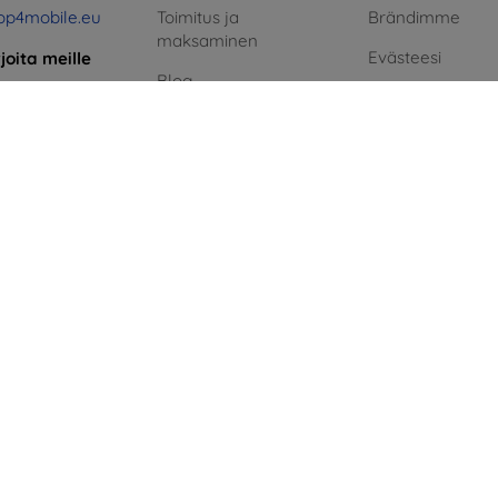
op4mobile.eu
Toimitus ja
Brändimme
maksaminen
Evästeesi
rjoita meille
Blog
Henkilötietojen 
taista
Cashback
aihin:
Reklamaatiopolit
8:00 - 16:00
Palautus
Sopimusehdot
i ja sunnuntai:
Reklamaatio
Blog
Yhteystiedot
Yhteystiedot
Vihreä energia
n.