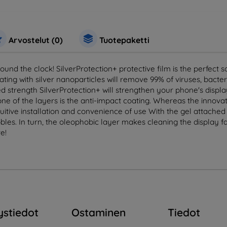
Arvostelut (0)
Tuotepaketti
und the clock! SilverProtection+ protective film is the perfect 
ing with silver nanoparticles will remove 99% of viruses, bacte
 strength SilverProtection+ will strengthen your phone's displ
 one of the layers is the anti-impact coating. Whereas the innova
uitive installation and convenience of use With the gel attached t
les. In turn, the oleophobic layer makes cleaning the display f
e!
ystiedot
Ostaminen
Tiedot