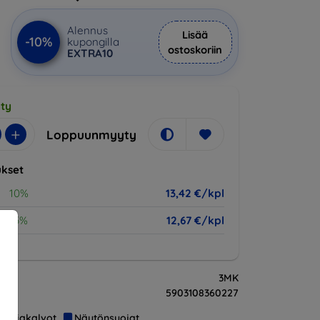
Alennus
Lisää
-10%
kupongilla
ostoskoriin
EXTRA10
ty
+
Loppuunmyyty
kset
10%
13,42 €/kpl
15%
12,67 €/kpl
3MK
5903108360227
Suojakalvot
Näytönsuojat