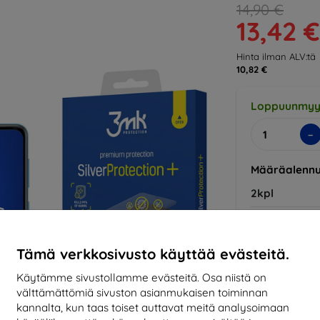
14,90 €
13,42 €
Hinta ilman ALV:tä
10,82 €
Loppuunmyy
-
Määräalennu
2kpl
3kpl+
Tämä verkkosivusto käyttää evästeitä.
Käytämme sivustollamme evästeitä. Osa niistä on
Valmistaja
välttämättömiä sivuston asianmukaisen toiminnan
EAN
kannalta, kun taas toiset auttavat meitä analysoimaan
Tarvikkeet