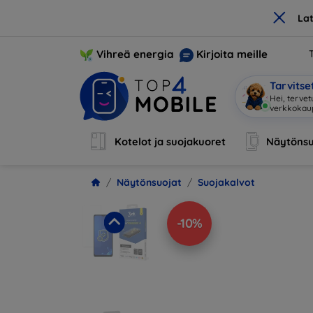
×
La
Vihreä energia
Kirjoita meille
Tarvits
Hei, tervet
verkkoka
Kotelot ja suojakuoret
Näytönsu
Näytönsuojat
Suojakalvot
-10%