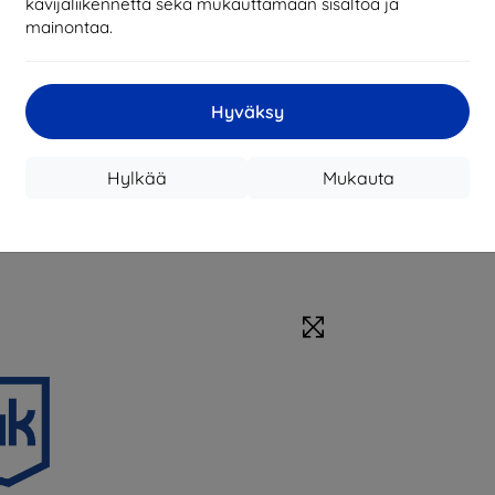
kävijäliikennettä sekä mukauttamaan sisältöä ja
mainontaa.
Hyväksy
Hylkää
Mukauta