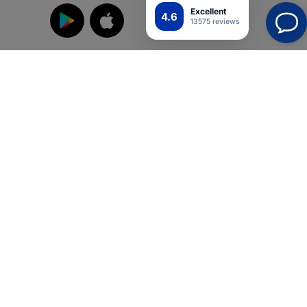
Excellent
4.6
13575 reviews
Liity meihin
suoja
iikka
Top4Mobile.fi
Verkkokauppamme