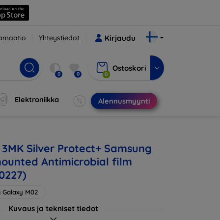
amaatio
Yhteystiedot
Kirjaudu
Ostoskori
0
0
0
Elektroniikka
Alennusmyynti
 3MK Silver Protect+ Samsung
unted Antimicrobial film
0227)
 Galaxy M02
Kuvaus ja tekniset tiedot