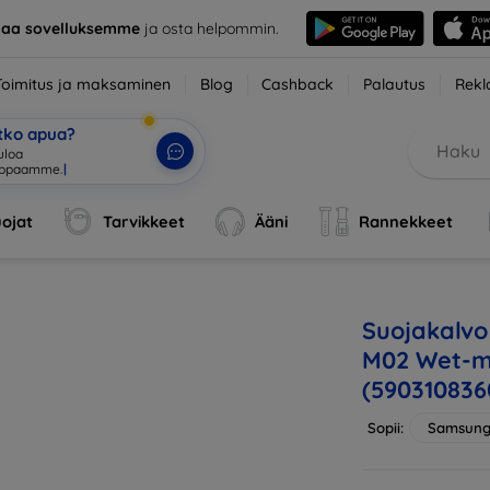
taa sovelluksemme
ja osta helpommin.
Toimitus ja maksaminen
Blog
Cashback
Palautus
Rekl
etko apua?
uloa
uppaamme.
|
ojat
Tarvikkeet
Ääni
Rannekkeet
Suojakalvo
M02 Wet-mo
(590310836
Sopii:
Samsung