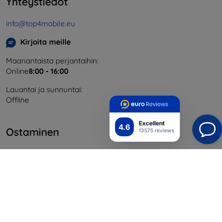
Yhteystiedot
info@top4mobile.eu
Kirjoita meille
Maanantaista perjantaihin:
Online
8:00 - 16:00
Lauantai ja sunnuntai:
Offline
Excellent
4.6
Ostaminen
13575 reviews
Toimitus ja maksaminen
Blog
Cashback
Palautus