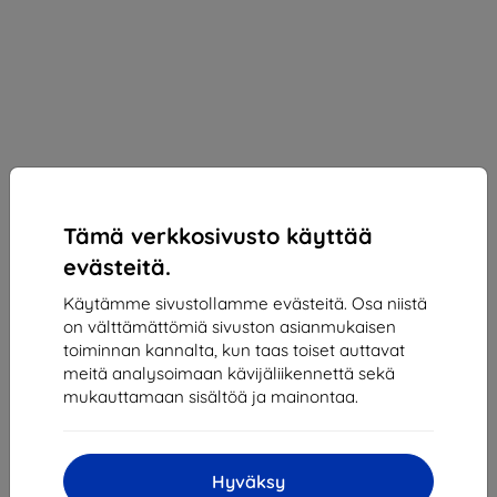
Tämä verkkosivusto käyttää
evästeitä.
Käytämme sivustollamme evästeitä. Osa niistä
on välttämättömiä sivuston asianmukaisen
toiminnan kannalta, kun taas toiset auttavat
Suojakalvo 3MK Xiaomi Redmi Note 8 - 3mk
meitä analysoimaan kävijäliikennettä sekä
SilverProtection+ (5903108303590)
mukauttamaan sisältöä ja mainontaa.
Sopii:
Xiaomi Redmi Note 8
Kuvaus ja tekniset tiedot
Hyväksy
14,90 €