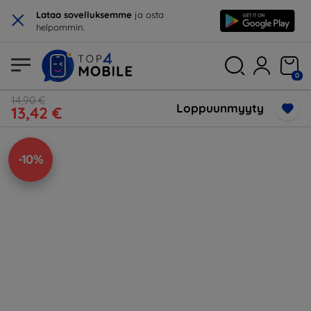
×
Lataa sovelluksemme
ja osta
helpommin.
0
14,90 €
Loppuunmyyty
13,42 €
-10%