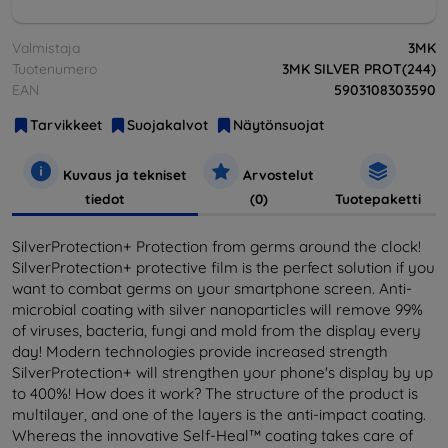
Valmistaja
3MK
Tuotenumero
3MK SILVER PROT(244)
EAN
5903108303590
Tarvikkeet
Suojakalvot
Näytönsuojat
Kuvaus ja tekniset
Arvostelut
tiedot
(0)
Tuotepaketti
SilverProtection+ Protection from germs around the clock!
SilverProtection+ protective film is the perfect solution if you
want to combat germs on your smartphone screen. Anti-
microbial coating with silver nanoparticles will remove 99%
of viruses, bacteria, fungi and mold from the display every
day! Modern technologies provide increased strength
SilverProtection+ will strengthen your phone's display by up
to 400%! How does it work? The structure of the product is
multilayer, and one of the layers is the anti-impact coating.
Whereas the innovative Self-Heal™ coating takes care of