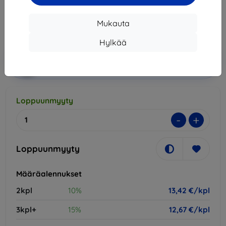
13,42 €
Mukauta
Hinta ilman ALV:tä
10,82 €
Hylkää
Lisää
Alennus kupongilla
-10%
EXTRA10
ostoskoriin
Loppuunmyyty
-
+
Loppuunmyyty
Määräalennukset
2kpl
10%
13,42 €/kpl
3kpl+
15%
12,67 €/kpl