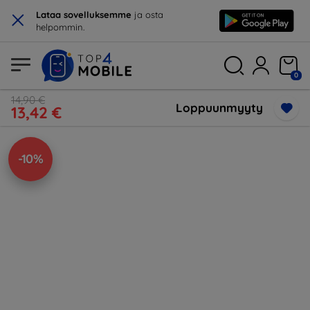
×
Lataa sovelluksemme
ja osta
helpommin.
0
14,90 €
Loppuunmyyty
13,42 €
-10%