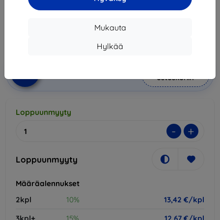
14,90 €
13,42 €
Mukauta
Hinta ilman ALV:tä
10,82 €
Hylkää
Lisää
Alennus kupongilla
-10%
EXTRA10
ostoskoriin
Loppuunmyyty
-
+
Loppuunmyyty
Määräalennukset
2kpl
10%
13,42 €/kpl
3kpl+
15%
12,67 €/kpl