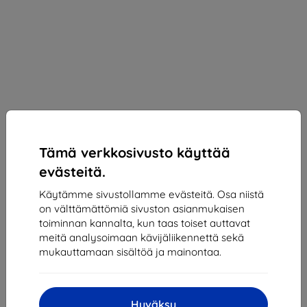
Tämä verkkosivusto käyttää
evästeitä.
Käytämme sivustollamme evästeitä. Osa niistä
on välttämättömiä sivuston asianmukaisen
toiminnan kannalta, kun taas toiset auttavat
Suojakalvo 3MK Silver Protect+ Motorola Edge
meitä analysoimaan kävijäliikennettä sekä
Plus Wet-mounted Antimicrobial film
mukauttamaan sisältöä ja mainontaa.
(5903108344951)
Sopii:
Motorola Moto Edge Plus
Kuvaus ja tekniset tiedot
Hyväksy