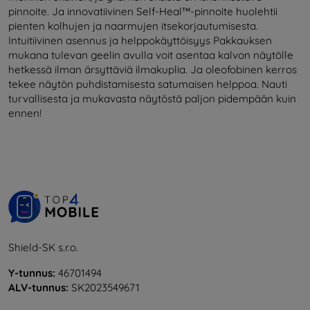
pinnoite. Ja innovatiivinen Self-Heal™-pinnoite huolehtii
pienten kolhujen ja naarmujen itsekorjautumisesta.
Intuitiivinen asennus ja helppokäyttöisyys Pakkauksen
mukana tulevan geelin avulla voit asentaa kalvon näytölle
hetkessä ilman ärsyttäviä ilmakuplia. Ja oleofobinen kerros
tekee näytön puhdistamisesta satumaisen helppoa. Nauti
turvallisesta ja mukavasta näytöstä paljon pidempään kuin
ennen!
Shield-SK s.r.o.
Y-tunnus:
46701494
ALV-tunnus:
SK2023549671