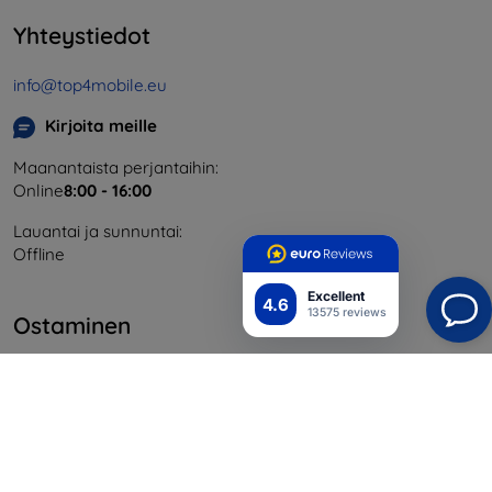
Yhteystiedot
info@top4mobile.eu
Kirjoita meille
Maanantaista perjantaihin:
Online
8:00 - 16:00
Lauantai ja sunnuntai:
Offline
Excellent
4.6
13575 reviews
Ostaminen
Toimitus ja maksaminen
Blog
Cashback