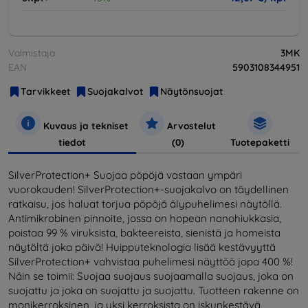
Valmistaja
3MK
EAN
5903108344951
Tarvikkeet
Suojakalvot
Näytönsuojat
Kuvaus ja tekniset
Arvostelut
tiedot
(0)
Tuotepaketti
SilverProtection+ Suojaa pöpöjä vastaan ympäri
vuorokauden! SilverProtection+-suojakalvo on täydellinen
ratkaisu, jos haluat torjua pöpöjä älypuhelimesi näytöllä.
Antimikrobinen pinnoite, jossa on hopean nanohiukkasia,
poistaa 99 % viruksista, bakteereista, sienistä ja homeista
näytöltä joka päivä! Huipputeknologia lisää kestävyyttä
SilverProtection+ vahvistaa puhelimesi näyttöä jopa 400 %!
Näin se toimii: Suojaa suojaus suojaamalla suojaus, joka on
suojattu ja joka on suojattu ja suojattu. Tuotteen rakenne on
monikerroksinen, ja yksi kerroksista on iskunkestävä