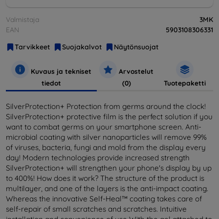
Valmistaja
3MK
EAN
5903108306331
Tarvikkeet
Suojakalvot
Näytönsuojat
Kuvaus ja tekniset
Arvostelut
tiedot
(0)
Tuotepaketti
SilverProtection+ Protection from germs around the clock!
SilverProtection+ protective film is the perfect solution if you
want to combat germs on your smartphone screen. Anti-
microbial coating with silver nanoparticles will remove 99%
of viruses, bacteria, fungi and mold from the display every
day! Modern technologies provide increased strength
SilverProtection+ will strengthen your phone's display by up
to 400%! How does it work? The structure of the product is
multilayer, and one of the layers is the anti-impact coating.
Whereas the innovative Self-Heal™ coating takes care of
self-repair of small scratches and scratches. Intuitive