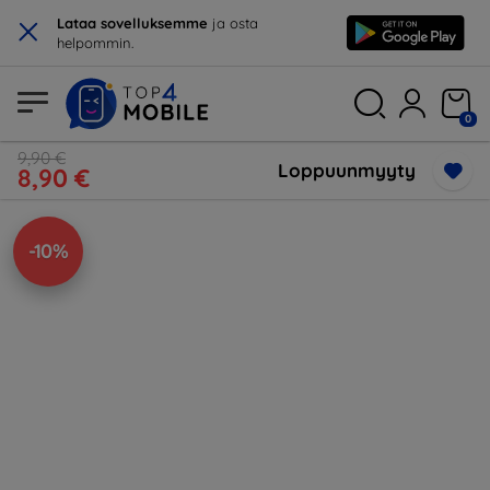
×
Lataa sovelluksemme
ja osta
helpommin.
0
9,90 €
Loppuunmyyty
8,90 €
-10%