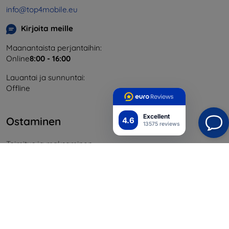
info@top4mobile.eu
Kirjoita meille
Maanantaista perjantaihin:
Online
8:00 - 16:00
Lauantai ja sunnuntai:
Offline
Excellent
Ostaminen
4.6
13575 reviews
Toimitus ja maksaminen
Blog
Cashback
Palautus
Reklamaatio