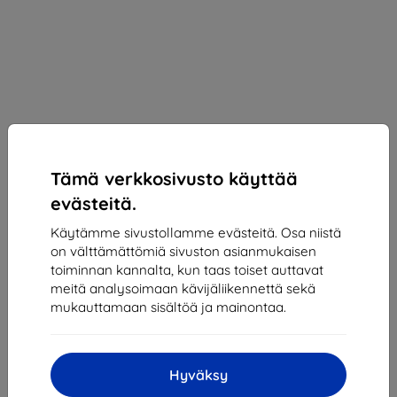
Tämä verkkosivusto käyttää
evästeitä.
Käytämme sivustollamme evästeitä. Osa niistä
on välttämättömiä sivuston asianmukaisen
toiminnan kannalta, kun taas toiset auttavat
Suojakalvo 3MK Silver Protect+ Huawei Mate 40
meitä analysoimaan kävijäliikennettä sekä
Lite Wet-mounted Antimicrobial film
mukauttamaan sisältöä ja mainontaa.
Sopii:
Huawei Mate 40 Lite
Kuvaus ja tekniset tiedot
Hyväksy
9,90 €