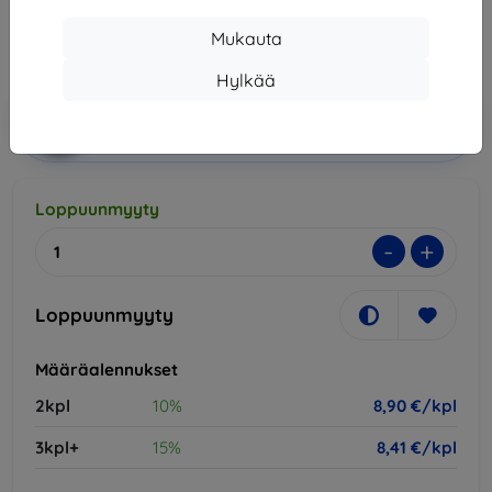
8,90 €
Mukauta
Hinta ilman ALV:tä
7,18 €
Hylkää
Lisää
Alennus kupongilla
-10%
EXTRA10
ostoskoriin
Loppuunmyyty
-
+
Loppuunmyyty
Määräalennukset
2kpl
10%
8,90 €/kpl
3kpl+
15%
8,41 €/kpl