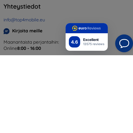
Yhteystiedot
info@top4mobile.eu
Kirjoita meille
Excellent
4.6
Maanantaista perjantaihin:
13575 reviews
Online
8:00 - 16:00
Lauantai ja sunnuntai:
Offline
Ostaminen
Toimitus ja maksaminen
Blog
Cashback
Palautus