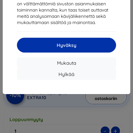
on välttämättömiä sivuston asianmukaisen
Suojakalvo SPIGEN - Samsung
toiminnan kannalta, kun taas toiset auttavat
3x
Galaxy S10 Screen Protector Neo
meitä analysoimaan kävijäliikennettä sekä
Flex CASE FRIENDLY, 2 Pack
mukauttamaan sisältöä ja mainontaa.
(605FL25696)
Sopii:
Samsung Galaxy S10
Hyväksy
Kuvaus ja tekniset tiedot
19,90 €
Mukauta
17,92 €
Hylkää
Hinta ilman ALV:tä
14,45 €
Lisää
Alennus kupongilla
-10%
EXTRA10
ostoskoriin
Loppuunmyyty
-
+