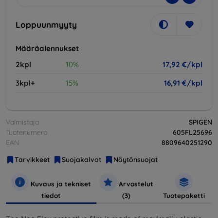
Loppuunmyyty
Määräalennukset
2kpl
10%
17,92 €/kpl
3kpl+
15%
16,91 €/kpl
Valmistaja
SPIGEN
Tuotenumero
605FL25696
EAN
8809640251290
Tarvikkeet
Suojakalvot
Näytönsuojat
Kuvaus ja tekniset
Arvostelut
tiedot
(3)
Tuotepaketti