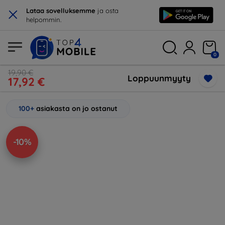
×
Lataa sovelluksemme
ja osta
helpommin.
0
19,90 €
Loppuunmyyty
17,92 €
100+
asiakasta on jo ostanut
-10%