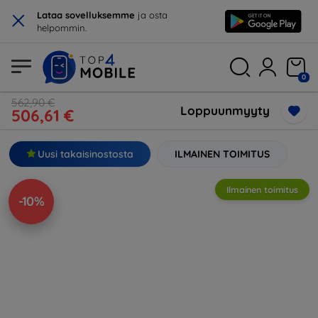
×
Lataa sovelluksemme
ja osta
helpommin.
0
562,90 €
Loppuunmyyty
506,61 €
Uusi takaisinostosta
ILMAINEN TOIMITUS
Ilmainen toimitus
-10%