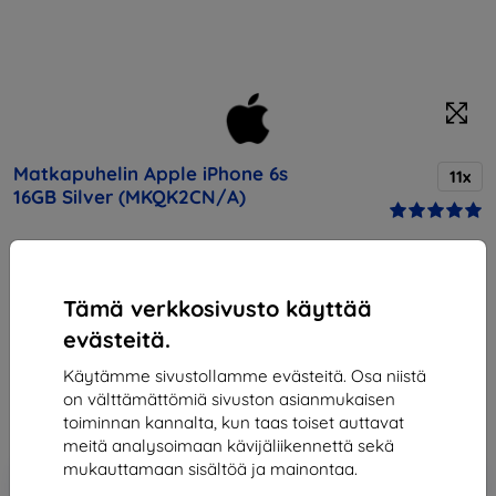
Matkapuhelin Apple iPhone 6s
11x
16GB Silver (MKQK2CN/A)
Osta tämä laite ja saat
25% alennusta
kaikista sen
lisävarusteista!
Tämä verkkosivusto käyttää
evästeitä.
Hinta
562,90 €
Käytämme sivustollamme evästeitä. Osa niistä
506,61 €
on välttämättömiä sivuston asianmukaisen
toiminnan kannalta, kun taas toiset auttavat
meitä analysoimaan kävijäliikennettä sekä
mukauttamaan sisältöä ja mainontaa.
Lisää
Alennus kupongilla
-10%
EXTRA10
ostoskoriin