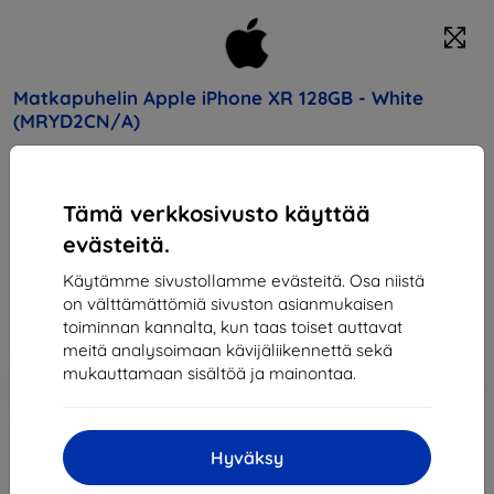
Matkapuhelin Apple iPhone XR 128GB - White
(MRYD2CN/A)
Osta tämä laite ja saat
25% alennusta
kaikista sen
lisävarusteista!
Tämä verkkosivusto käyttää
evästeitä.
Hinta
757,90 €
Käytämme sivustollamme evästeitä. Osa niistä
682,11 €
on välttämättömiä sivuston asianmukaisen
toiminnan kannalta, kun taas toiset auttavat
meitä analysoimaan kävijäliikennettä sekä
mukauttamaan sisältöä ja mainontaa.
Lisää
Alennus kupongilla
-10%
EXTRA10
ostoskoriin
Hyväksy
Loppuunmyyty