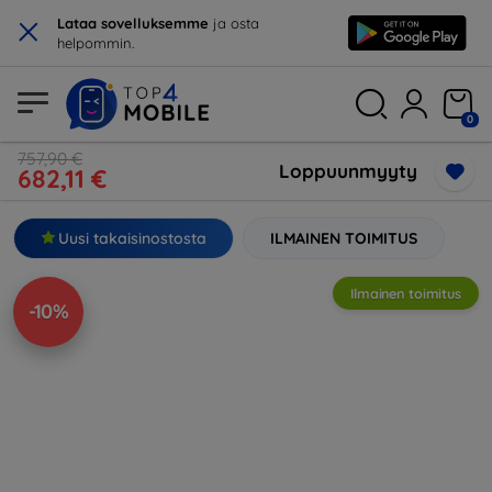
×
Lataa sovelluksemme
ja osta
helpommin.
0
757,90 €
Loppuunmyyty
682,11 €
Uusi takaisinostosta
ILMAINEN TOIMITUS
Ilmainen toimitus
-10%