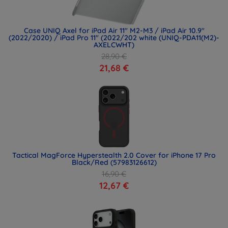
Case UNIQ Axel for iPad Air 11" M2-M3 / iPad Air 10.9"
(2022/2020) / iPad Pro 11" (2022/202 white (UNIQ-PDA11(M2)-
AXELCWHT)
28,90 €
21,68 €
Tactical MagForce Hyperstealth 2.0 Cover for iPhone 17 Pro
Black/Red (57983126612)
16,90 €
12,67 €