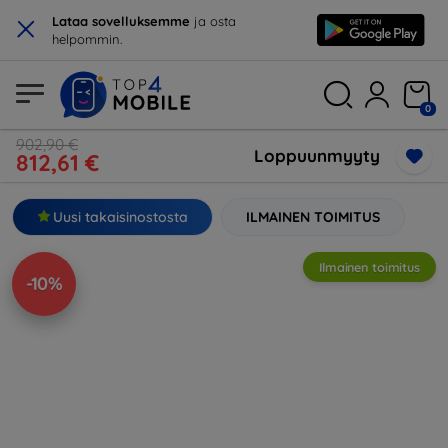
×
Lataa sovelluksemme
ja osta
helpommin.
0
902,90 €
Loppuunmyyty
812,61 €
Uusi takaisinostosta
ILMAINEN TOIMITUS
Ilmainen toimitus
-10%