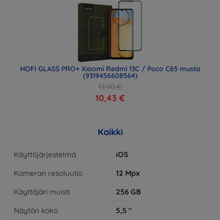
HOFI GLASS PRO+ Xiaomi Redmi 13C / Poco C65 musta
(9319456608564)
13,90 €
10,43 €
Kaikki
Käyttöjärjestelmä
iOS
Kameran resoluutio
12
Mpx
Käyttäjän muisti
256
GB
Näytön koko
5,5
"