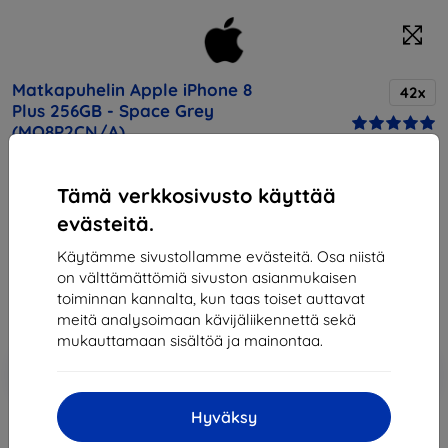
Matkapuhelin Apple iPhone 8
42x
Plus 256GB - Space Grey
(MQ8P2CN/A)
Osta tämä laite ja saat
25% alennusta
kaikista sen
Tämä verkkosivusto käyttää
lisävarusteista!
evästeitä.
Hinta
Käytämme sivustollamme evästeitä. Osa niistä
902,90 €
on välttämättömiä sivuston asianmukaisen
812,61 €
toiminnan kannalta, kun taas toiset auttavat
meitä analysoimaan kävijäliikennettä sekä
mukauttamaan sisältöä ja mainontaa.
Lisää
Alennus kupongilla
-10%
EXTRA10
ostoskoriin
Hyväksy