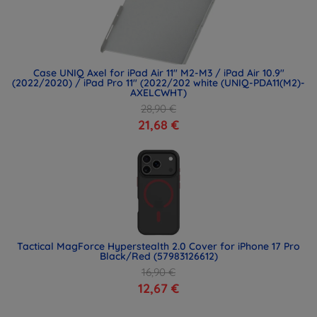
Case UNIQ Axel for iPad Air 11" M2-M3 / iPad Air 10.9"
(2022/2020) / iPad Pro 11" (2022/202 white (UNIQ-PDA11(M2)-
AXELCWHT)
28,90 €
21,68 €
Tactical MagForce Hyperstealth 2.0 Cover for iPhone 17 Pro
Black/Red (57983126612)
16,90 €
12,67 €