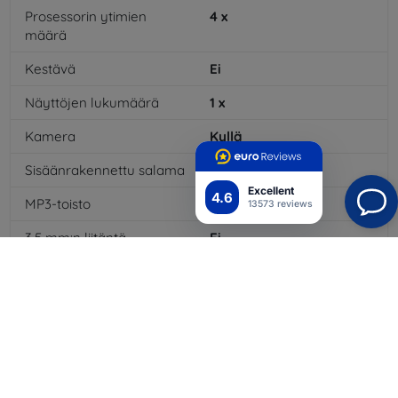
Prosessorin ytimien
4
x
määrä
Kestävä
Ei
Näyttöjen lukumäärä
1
x
Kamera
Kyllä
Sisäänrakennettu salama
Kyllä
Excellent
4.6
MP3-toisto
Kyllä
13573 reviews
3,5 mm:n liitäntä
Ei
NFC
Kyllä
4G/LTE
Kyllä
Multimediaviestit MMS
Kyllä
Akkutyyppi
Li-ion