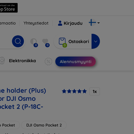
amaatio
Yhteystiedot
Kirjaudu
Ostoskori
0
0
0
Elektroniikka
Alennusmyynti
e holder (Plus)
1x
or DJI Osmo
cket 2 (P-18C-
o Pocket
DJI Osmo Pocket 2