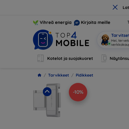
×
La
Vihreä energia
Kirjoita meille
Tarvits
Olen Mobi
Kotelot ja suojakuoret
Näytönsu
Tarvikkeet
Pidikkeet
-10%