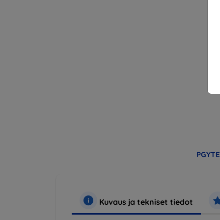
PGYT
Kuvaus ja tekniset tiedot