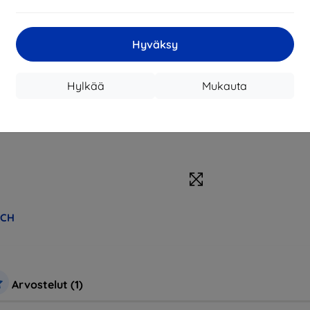
Hyväksy
Hylkää
Mukauta
ECH
Arvostelut (1)