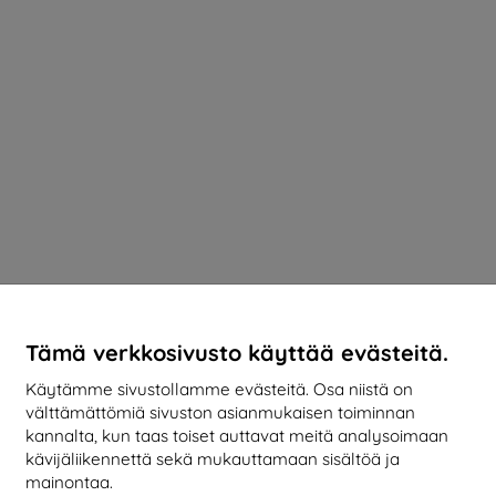
Tämä verkkosivusto käyttää evästeitä.
Käytämme sivustollamme evästeitä. Osa niistä on
välttämättömiä sivuston asianmukaisen toiminnan
kannalta, kun taas toiset auttavat meitä analysoimaan
kävijäliikennettä sekä mukauttamaan sisältöä ja
mainontaa.