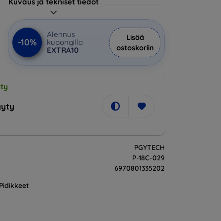
Kuvaus ja tekniset tiedot
€
Alennus
Lisää
-10%
kupongilla
ostoskoriin
EXTRA10
ty
yty
PGYTECH
P-18C-029
6970801335202
Pidikkeet