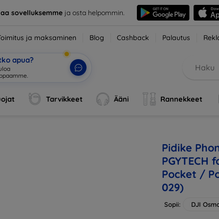
taa sovelluksemme
ja osta helpommin.
Toimitus ja maksaminen
Blog
Cashback
Palautus
Rekl
etko apua?
,
|
ojat
Tarvikkeet
Ääni
Rannekkeet
Pidike Phon
PGYTECH f
Pocket / Po
029)
Sopii:
DJI Osm