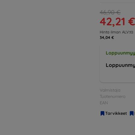
46,90 €
42,21 
Hinta ilman ALV:tä
34,04 €
Loppuunmyy
Loppuunmy
Valmistaja
Tuotenumero
EAN
Tarvikkeet