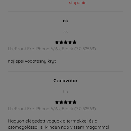
stúpanie.
ok
sk
LifeProof Fre iPhone 6/6s, Black (77-52563)
najlepsi vodotesny kryt
Czalavatar
hu
LifeProof Fre iPhone 6/6s, Black (77-52563)
Nagyon elégedett vagyok a termékkel és a
csomagolással is! Minden nap viszem magammal