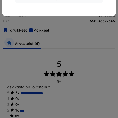
Valmistaja
OtterBox
Tuotenumero
78-50355
EAN
660543372646
Tarvikkeet
Pidikkeet
Arvostelut (6)
5
5+
asiakasta on jo ostanut
5
5x
4
0x
3
0x
2
1x
1
0x