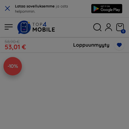
×
Lataa sovelluksemme
ja osta
helpommin.
0
58,90 €
Loppuunmyyty
53,01 €
-10%