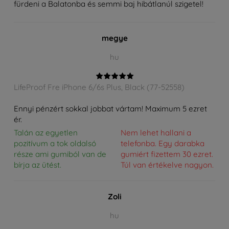
fürdeni a Balatonba és semmi baj hibátlanúl szigetel!
megye
hu
LifeProof Fre iPhone 6/6s Plus, Black (77-52558)
Ennyi pénzért sokkal jobbat vártam! Maximum 5 ezret
ér.
Talán az egyetlen
Nem lehet hallani a
pozitívum a tok oldalsó
telefonba. Egy darabka
része ami gumiból van de
gumiért fizettem 30 ezret.
bírja az ütést.
Túl van értékelve nagyon.
Zoli
hu