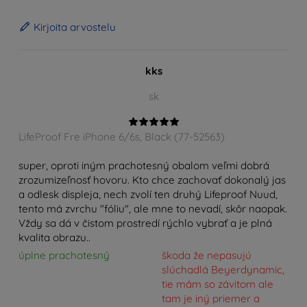
Kirjoita arvostelu
kks
sk
LifeProof Fre iPhone 6/6s, Black (77-52563)
super, oproti iným prachotesný obalom veľmi dobrá
zrozumizeľnosť hovoru. Kto chce zachovať dokonalý jas
a odlesk displeja, nech zvolí ten druhý Lifeproof Nuud,
tento má zvrchu "fóliu", ale mne to nevadí, skôr naopak.
Vždy sa dá v čistom prostredí rýchlo vybrať a je plná
kvalita obrazu..
úplne prachotesný
škoda že nepasujú
slúchadlá Beyerdynamic,
tie mám so závitom ale
tam je iný priemer a