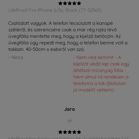
LifeProof Fre iPhone 6/6s, Black (77-52563)
Csalódott vagyok. A telefon lecsúszott a kanapé
széléről, és szerencsére csak a már rég rajta lévő
üvegfólia mentette meg, hogy a kijelző betörjön. Az
üvegfólia úgy repedt meg, hogy a telefon benne volt a
tokban. 40-50cm-s esésről van szó.
- Nincs
- Nem véd semmit - A
kijelzőt védő lap csak egy
átlátszó műanyag fólia -
Nem símul rá rendesen a
telefonra a tok (biztosan
jó modellt vettem)
Jaro
sk
LifeProof Fre Samsung Galaxy S6, Avalanche White (77-