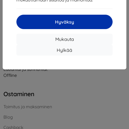
Yhteystiedot
Hyväksy
info@top4mobile.eu
Mukauta
Kirjoita meille
Hylkää
Maanantaista perjantaihin:
Online
8:00 - 16:00
Lauantai ja sunnuntai:
Offline
Ostaminen
Toimitus ja maksaminen
Blog
Cashback