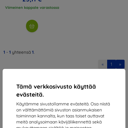
Viimeinen kappale varastossa
1
-
1
yhteensä
1
.
«
1
»
Tämä verkkosivusto käyttää
evästeitä.
Käytämme sivustollamme evästeitä. Osa niistä
on välttämättömiä sivuston asianmukaisen
Shield-SK s.r.o.
toiminnan kannalta, kun taas toiset auttavat
Y-tunnus:
46701494
meitä analysoimaan kävijäliikennettä sekä
ALV-tunnus:
SK2023549671
mukauttamaan sisältöä ja mainontaa.