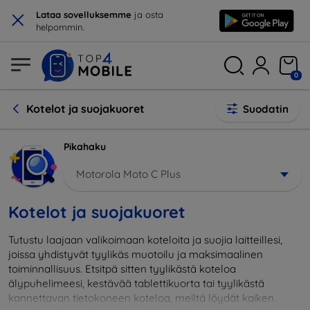
×
Lataa sovelluksemme
ja osta
helpommin.
0
Kotelot ja suojakuoret
Suodatin
Pikahaku
Motorola Moto C Plus
Kotelot ja suojakuoret
Tutustu laajaan valikoimaan koteloita ja suojia laitteillesi,
joissa yhdistyvät tyylikäs muotoilu ja maksimaalinen
toiminnallisuus. Etsitpä sitten tyylikästä koteloa
älypuhelimeesi, kestävää tablettikuorta tai tyylikästä
kannettavan tietokoneen koteloa, meiltä löydät kaiken.