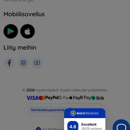
Mobiilisovellus
Liity meihin
©
2026
top4mobile.fi. Kaikki oikeudet pidätetään.
Top4Mobile.fi
Verkkokauppamme
Excellent
4.6
13575 reviews
AI powered by
Eurion