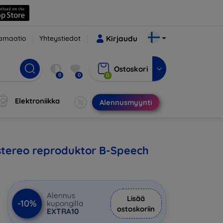
amaatio
Yhteystiedot
Kirjaudu
Ostoskori
0
0
0
Elektroniikka
Alennusmyynti
stereo reproduktor B-Speech
Alennus
Lisää
-10%
kupongilla
ostoskoriin
EXTRA10