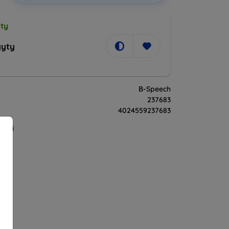
ty
yty
B-Speech
237683
4024559237683
Ääni