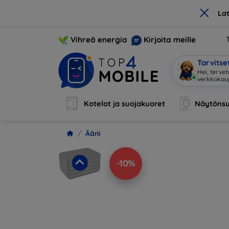
×
La
Vihreä energia
Kirjoita meille
Tarvits
Hei, tervet
verkkoka
Kotelot ja suojakuoret
Näytönsu
Ääni
-10%