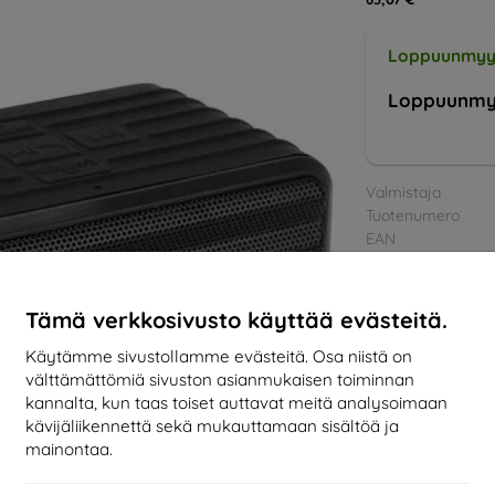
Loppuunmyy
Loppuunmy
Valmistaja
Tuotenumero
EAN
Tarvikkeet
Tämä verkkosivusto käyttää evästeitä.
Käytämme sivustollamme evästeitä. Osa niistä on
välttämättömiä sivuston asianmukaisen toiminnan
kannalta, kun taas toiset auttavat meitä analysoimaan
kävijäliikennettä sekä mukauttamaan sisältöä ja
mainontaa.