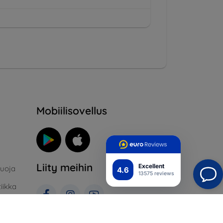
Mobiilisovellus
Liity meihin
Excellent
suoja
4.6
13575 reviews
iikka