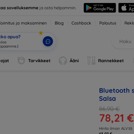
taa sovelluksemme
ja osta helpommin.
Toimitus ja maksaminen
Blog
Cashback
Palautus
Rekl
etko apua?
uloa
uppaamme.
|
ojat
Tarvikkeet
Ääni
Rannekkeet
Bluetooth 
Salsa
86,90 €
78,21 €
Hinta ilman ALV:tä
63,07 €