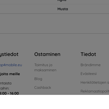
Musta
ystiedot
Ostaminen
Tiedot
op4mobile.eu
Toimitus ja
Brändimme
maksaminen
Evästeesi
rjoita meille
Blog
Henkilötietojen 
taista
Cashback
aihin:
Reklamaatiopolit
8:00 - 16:00
Palautus
Sopimusehdot
i ja sunnuntai:
Reklamaatio
Blog