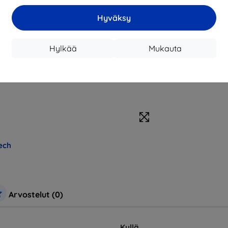
Hyväksy
Hylkää
Mukauta
ech
Arvostelut (0)
Kyllä