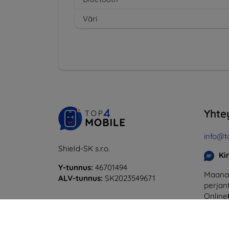
Väri
Yhte
info@t
Shield-SK s.r.o.
Ki
Y-tunnus:
46701494
Maanan
ALV-tunnus:
SK2023549671
perjant
Online
Lauanta
Offline